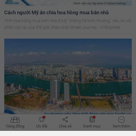
Cách người Mỹ ăn chia hoa hồng mua bán nhà
Tính hoa hồng mua bán nhà ở Mỹ "không hề bình thường" nếu so với
phần còn lại của thế giới, theo Wall Street Journal. - VnExpress
Cộng đồng
Ưu đãi
Chia sẻ
Danh mục
Xem thêm
Nhà đầu tư đã chấp nhận xuống tiền mua bất động sản,