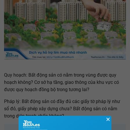
Quy hoạch: Bất động sản có nằm trong vùng được quy
hoạch không? Cơ sở hạ tầng, giao thông của khu vực có
được quy hoạch đồng bộ trong tương lai?
Pháp lý: Bất động sản có đầy đủ các giấy tờ pháp lý như
sổ đỏ, giấy phép xây dựng chưa? Bất động sản có nằm
trong diện tranh chấp không?
✕