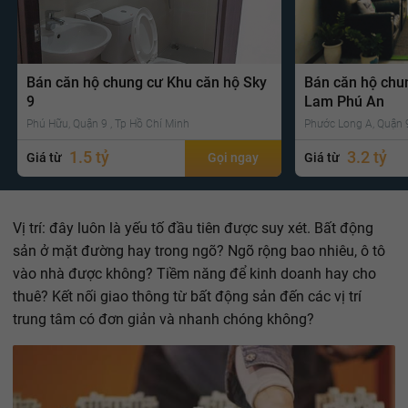
Bán căn hộ chung cư Khu căn hộ Sky
Bán căn hộ chu
9
Lam Phú An
Phú Hữu, Quận 9 , Tp Hồ Chí Minh
Phước Long A, Quận 9
1.5 tỷ
3.2 tỷ
Giá từ
Gọi ngay
Giá từ
Vị trí: đây luôn là yếu tố đầu tiên được suy xét. Bất động
sản ở mặt đường hay trong ngõ? Ngõ rộng bao nhiêu, ô tô
vào nhà được không? Tiềm năng để kinh doanh hay cho
thuê? Kết nối giao thông từ bất động sản đến các vị trí
trung tâm có đơn giản và nhanh chóng không?