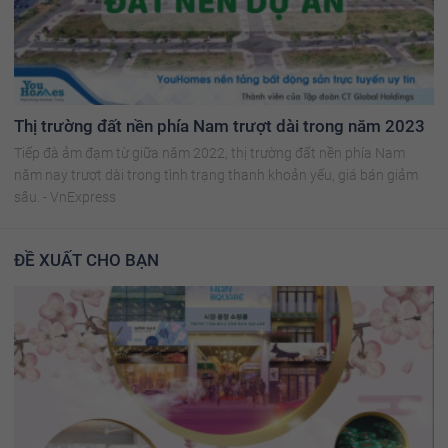
Thị trường đất nền phía Nam trượt dài trong năm 2023
Tiếp đà ảm đạm từ giữa năm 2022, thị trường đất nền phía Nam
năm nay trượt dài trong tình trạng thanh khoản yếu, giá bán giảm
sâu. - VnExpress
ĐỀ XUẤT CHO BẠN