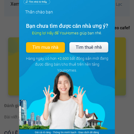
Xem thêm:
Tầm nhìn 10 năm cho Bất động sản Hòa Lạc
Thân chào bạn
Bạn chưa tìm được căn nhà ưng ý?
Theo cafef
Đừng lo! Hãy để YouHomes giúp bạn nhé.
Tìm mua nhà
Tìm thuê nhà
Hàng ngày, có hơn
+2.600
bất động sản mới đang
được đăng bán/cho thuê trên nền tảng
YouHomes.
Đánh giá:
(45 đánh giá)
Bài viết có hữu ích không?
Có
Không
CÓ LẼ BẠN NÊN ĐỌC THÊM