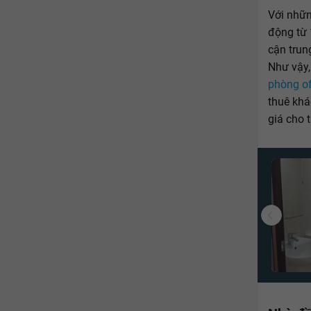
Với nhữ
động từ 
cận trun
Như vậy,
phòng of
thuê khá
giá cho 