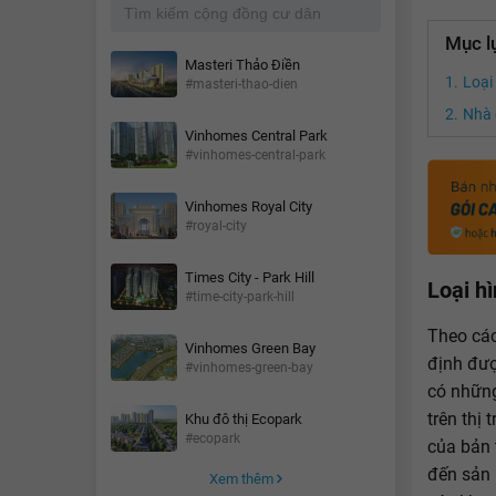
Mục l
Masteri Thảo Điền
Loại
#masteri-thao-dien
Nhà đ
Vinhomes Central Park
#vinhomes-central-park
Vinhomes Royal City
#royal-city
Times City - Park Hill
Loại h
#time-city-park-hill
Theo các
Vinhomes Green Bay
định đượ
#vinhomes-green-bay
có những
trên thị
Khu đô thị Ecopark
#ecopark
của bản 
đến sản 
Xem thêm