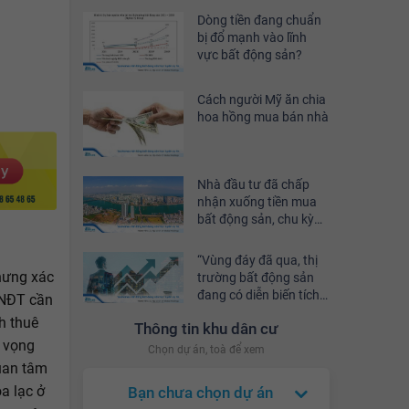
Dòng tiền đang chuẩn
bị đổ mạnh vào lĩnh
vực bất động sản?
Cách người Mỹ ăn chia
hoa hồng mua bán nhà
Nhà đầu tư đã chấp
nhận xuống tiền mua
bất động sản, chu kỳ
tăng trưởng mới bắt
đầu?
“Vùng đáy đã qua, thị
hưng xác
trường bất động sản
đang có diễn biến tích
ì NĐT cần
cực”
h thuê
Thông tin khu dân cư
ỳ vọng
Chọn dự án, toà để xem
uan tâm
a lạc ở
Bạn chưa chọn dự án