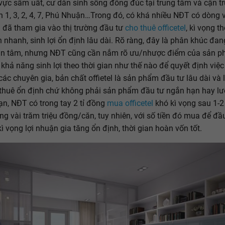
vực sầm uất, cư dân sinh sống đông đúc tại trung tâm và cận t
 1, 3, 2, 4, 7, Phú Nhuận…Trong đó, có khá nhiều NĐT có dòng v
g đã tham gia vào thị trường đầu tư
cho thuê officetel
, kì vọng t
 nhanh, sinh lợi ổn định lâu dài. Rõ ràng, đây là phân khúc đa
n tâm, nhưng NĐT cũng cần nắm rõ ưu/nhược điểm của sản p
 khả năng sinh lợi theo thời gian như thế nào để quyết định việ
các chuyên gia, bản chất offietel là sản phẩm đầu tư lâu dài và
 thuê ổn định chứ không phải sản phẩm đầu tư ngắn hạn hay lư
n, NĐT có trong tay 2 tỉ đồng
mua officetel
khó kì vọng sau 1-2
ăng vài trăm triệu đồng/căn, tuy nhiên, với số tiền đó mua để đầ
kì vọng lợi nhuận gia tăng ổn định, thời gian hoàn vốn tốt.