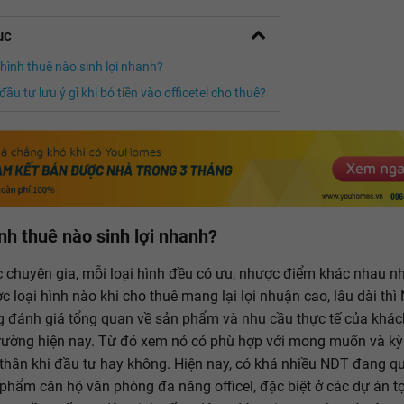
ục
 hình thuê nào sinh lợi nhanh?
ầu tư lưu ý gì khi bỏ tiền vào officetel cho thuê?
ình thuê nào sinh lợi nhanh?
 chuyên gia, mỗi loại hình đều có ưu, nhược điểm khác nhau n
c loại hình nào khi cho thuê mang lại lợi nhuận cao, lâu dài th
 đánh giá tổng quan về sản phẩm và nhu cầu thực tế của khác
 trường hiện nay. Từ đó xem nó có phù hợp với mong muốn và k
thân khi đầu tư hay không. Hiện nay, có khá nhiều NĐT đang q
phẩm căn hộ văn phòng đa năng officel, đặc biệt ở các dự án tọ