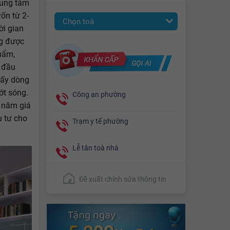
rung tâm
ốn từ 2-
Chọn toà
hời gian
ng được
hẩm,
c đầu
 lấy dòng
ớt sóng.
Công an phường
 năm giá
u tư cho
Trạm y tế phường
Lễ tân toà nhà
Đề xuất chỉnh sửa thông tin