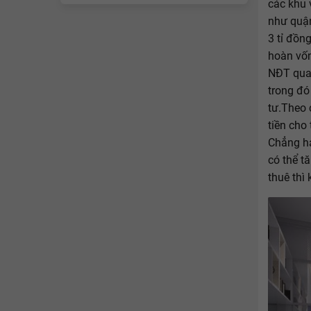
các khu 
như quận
3 tỉ đồn
hoàn vốn
NĐT qua
trong đó
tư.Theo 
tiền cho
Chẳng hạ
có thể t
thuê thì 