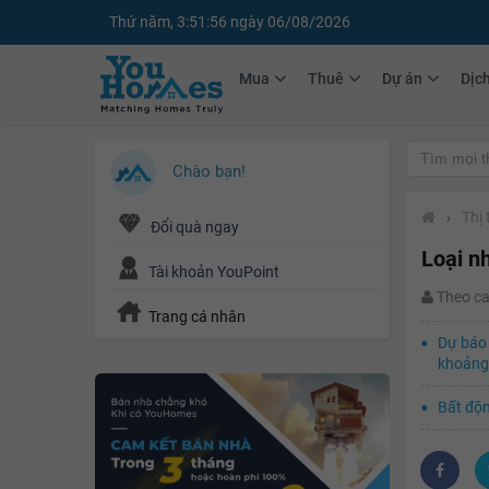
Thứ năm, 3:51:58 ngày 06/08/2026
Mua
Thuê
Dự án
Dịc
Chào bạn!
›
Thị
Đổi quà ngay
Loại n
Tài khoản YouPoint
Theo c
Trang cá nhân
Dự báo 
khoảng
Bất độn