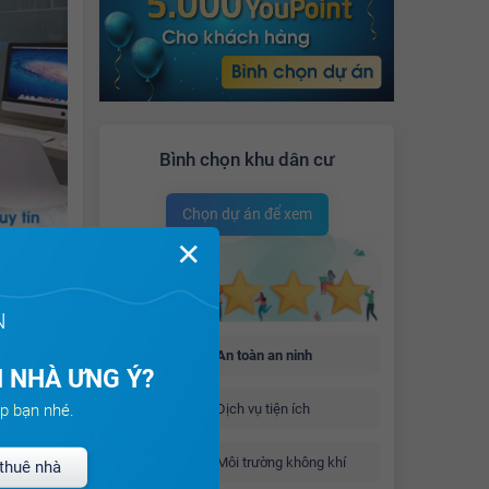
Bình chọn khu dân cư
Chọn dự án để xem
✕
n cho thuê
N
An toàn an ninh
.3 tỉ
 NHÀ ƯNG Ý?
ng danh
p bạn nhé.
Dịch vụ tiện ích
gian hoàn
Môi trường không khí
thuê nhà
ờng