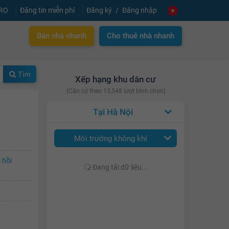
PRO
Đăng tin miễn phí
Đăng ký
Đăng nhập
Bán nhà nhanh
Cho thuê nhà nhanh
Tìm
Xếp hạng khu dân cư
(Căn cứ theo 13,548 lượt bình chọn)
Hà Nội
Môi trường không khí
 hồi
Đang tải dữ liệu...