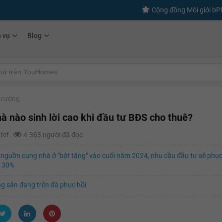
Cộng đồng Môi giới b
h vụ
Blog
 trường
hà nào sinh lời cao khi đầu tư BĐS cho thuê?
afef
4.363 người đã đọc
nguồn cung nhà ở "bật tăng" vào cuối năm 2024, nhu cầu đầu tư sẽ phục
 30%
g sản đang trên đà phục hồi