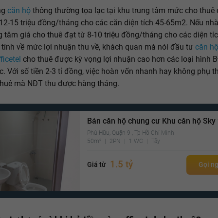
ng
căn hộ
thông thường tọa lạc tại khu trung tâm mức cho thuê
12-15 triệu đồng/tháng cho các căn diện tích 45-65m2. Nếu nhà
g tâm giá cho thuê đạt từ 8-10 triệu đồng/tháng cho các diện t
 tính về mức lợi nhuận thu về, khách quan mà nói đầu tư
căn hộ
ficetel
cho thuê được kỳ vọng lợi nhuận cao hơn các loại hình 
c. Với số tiền 2-3 tỉ đồng, việc hoàn vốn nhanh hay không phụ 
thuê mà NĐT thu được hàng tháng.
Bán căn hộ chung cư Khu căn hộ Sky
Phú Hữu, Quận 9 , Tp Hồ Chí Minh
50m²
2PN
1 WC
Tây
1.5 tỷ
Giá từ
Gọi n