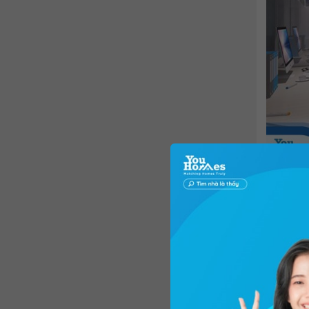
Theo các 
Với căn 
đồng/că
mục đầu 
đồng/thá
vốn chỉ 