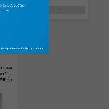
ới đang được đăng
Bình chọn
uHomes.
 bạn phân
ước khi
 phòng
 không
 ra ban
m rèm,
hể thẩm