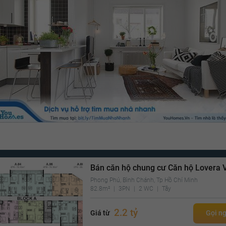
Bán căn hộ chung cư Căn hộ Lovera V
Phong Phú, Bình Chánh, Tp Hồ Chí Minh
82.8m²
3PN
2 WC
Tây
2.2 tỷ
Giá từ
Gọi n