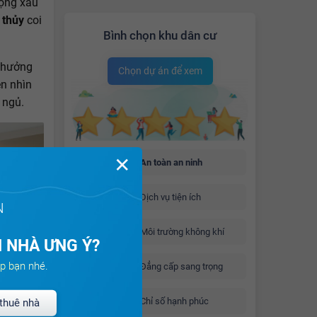
động xấu
 thủy
coi
Bình chọn khu dân cư
h hưởng
Chọn dự án để xem
ên nhìn
 ngủ.
✕
An toàn an ninh
Dịch vụ tiện ích
N
Môi trường không khí
 NHÀ ƯNG Ý?
p bạn nhé.
Đẳng cấp sang trọng
Chỉ số hạnh phúc
thuê nhà