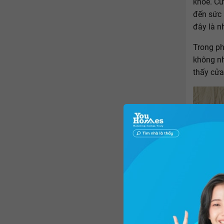
khỏe. Cử
đến sức 
đây là nh
Trong ph
không nh
thấy cửa