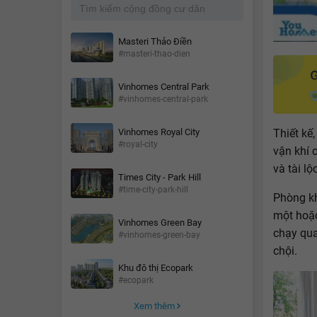
Masteri Thảo Điền
#masteri-thao-dien
Vinhomes Central Park
#vinhomes-central-park
Thiết kế
Vinhomes Royal City
#royal-city
vận khí 
và tài lộ
Times City - Park Hill
#time-city-park-hill
Phòng kh
một hoặ
Vinhomes Green Bay
chạy qua
#vinhomes-green-bay
chội.
Khu đô thị Ecopark
#ecopark
Xem thêm