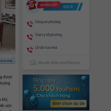
Công an phường
Trạm y tế phường
Lễ tân toà nhà
Đề xuất chỉnh sửa thông tin
ũng được
 lượng
 khí,
đến sức