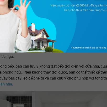
Hàng ngày, có hơn
+2.600
bất động sản m
bán/cho thuê trên nền tảng Yo
n bày các thiết bị điện tử trong phòng ngủ bởi chúng sẽ khiến
hó có thể ngủ ngon. Nếu có, tốt nhất nên sử dụng rèm che lại tr
Nếu phòng ngủ của bạn có nhà vệ sinh bên trong, hãy đóng cửa
 vệ sinh để sự uế tạp ở khu vực này không làm ảnh hưởng đến
giấc ngủ.
òng bếp, bạn cần lưu ý không đặt bếp đối diện với cửa nhà, cửa
a phòng ngủ… Nếu không thay đổi được, bạn có thể thiết kế thê
quầy bar, cây leo để che đi và cần chú ý cho phù hợp với tổng t
căn nhà
.