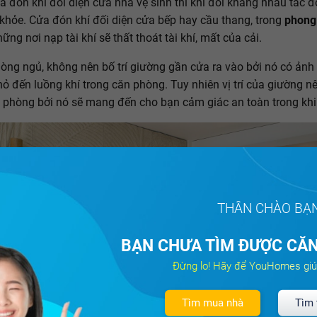
a đón khí đối diện cửa nhà vệ sinh thì khí đối kháng nhau tác 
khỏe. Cửa đón khí đối diện cửa bếp hay cầu thang, trong
phong
ững nơi nạp tài khí sẽ thất thoát tài khí, mất của cải.
òng ngủ, không nên bố trí giường gần cửa ra vào bởi nó có ản
ỏ đến luồng khí trong căn phòng. Tuy nhiên vị trí của giường n
 phòng bởi nó sẽ mang đến cho bạn cảm giác an toàn trong khi
THÂN CHÀO BẠ
BẠN CHƯA TÌM ĐƯỢC CĂN
Đừng lo! Hãy để YouHomes giú
Tìm mua nhà
Tìm 