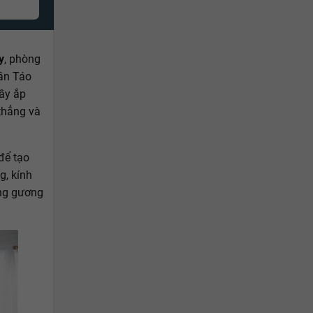
y
, phòng
hần Táo
đầy ắp
thẳng và
để tạo
g, kính
ụng gương