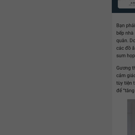
Bạn phải
bếp nhà 
quân. Do
các đồ ă
sum họp
Gương t
cảm giác
tùy tiện
để “tăng