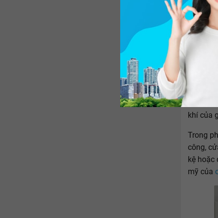
Không nê
tâm và k
đi ngủ. 
tắm, nhà
khí của 
Trong ph
công, cử
kệ hoặc 
mỹ của