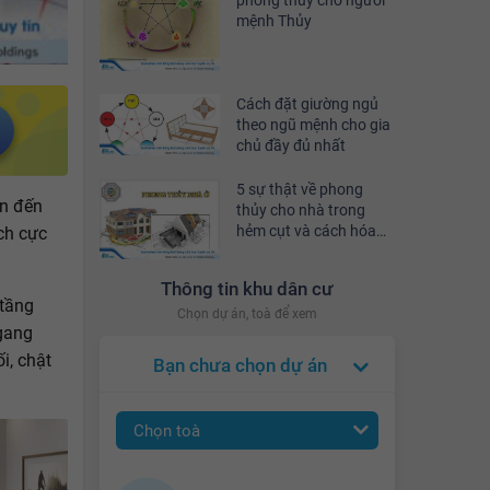
phong thủy cho người
mệnh Thủy
Cách đặt giường ngủ
theo ngũ mệnh cho gia
chủ đầy đủ nhất
5 sự thật về phong
ớn đến
thủy cho nhà trong
hẻm cụt và cách hóa
ch cực
giải
Thông tin khu dân cư
 tầng
Chọn dự án, toà để xem
ngang
i, chật
Bạn chưa chọn dự án
Chọn toà