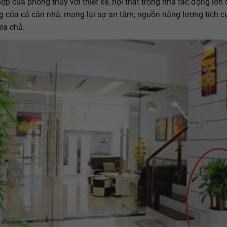
ợp của phong thủy với thiết kế, nội thất trong nhà tác động lớn
g của cả căn nhà, mang lại sự an tâm, nguồn năng lượng tích cự
gia chủ.