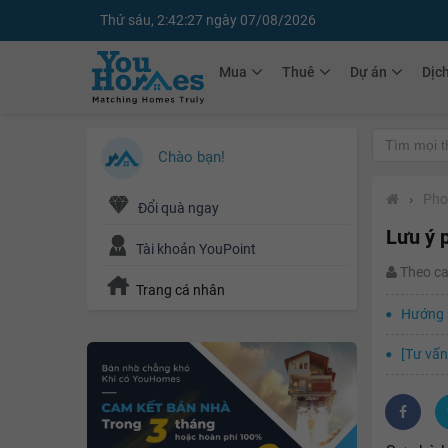
Thứ sáu, 2:42:28 ngày 07/08/2026
Mua
Thuê
Dự án
Dịc
Chào bạn!
›
Pho
Đổi quà ngay
Lưu ý 
Tài khoản YouPoint
Theo c
Trang cá nhân
Hướng 
[Tư vấn