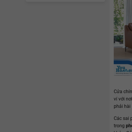
Cửa chín
ví với n
phải hài
Các sai 
trong
ph