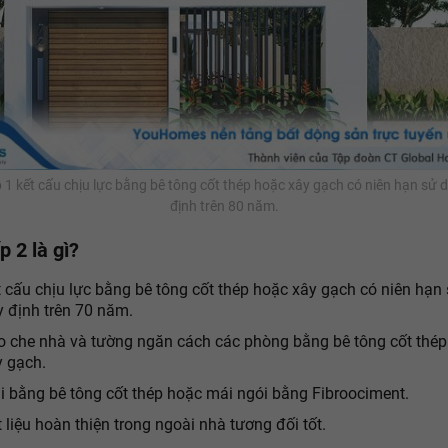
 1 kết cấu chịu lực bằng bê tông cốt thép hoặc xây gạch có niên hạn sử 
định trên 80 năm.
 2 là gì?
 cấu chịu lực bằng bê tông cốt thép hoặc xây gạch có niên hạn
y định trên 70 năm.
o che nhà và tường ngăn cách các phòng bằng bê tông cốt thé
y gạch.
i bằng bê tông cốt thép hoặc mái ngói bằng Fibroociment.
 liệu hoàn thiện trong ngoài nhà tương đối tốt.