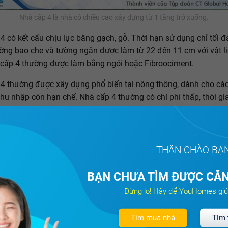
Nhà cấp 4 là nhà có chiều cao xây dựng từ 1 tầng trở xuống.
4 có kết cấu chịu lực bằng gạch, gỗ. Thời hạn sử dụng chỉ tối đ
ng bao che và tường ngăn được làm từ 22 đến 11 cm với vật li
cấp 4 thường được làm bằng ngói hoặc Fibroociment.
4 thường được xây dựng phổ biến tại nông thông, dành cho các
thu nhập còn hạn chế. Nhà cấp 4 thường có chí phí thấp, thời g
anh chóng, kỹ thuật xây dựng đơn giản.
 các loại hình nhà cấp 4 ngày càng trở nên nên đa dạng với nh
n có thể tham khảo thêm các mẫu nhà cấp 4 đẹp
TẠI ĐÂY
.
THÂN CHÀO BẠ
niệm về nhà cấp 1, 2, 3
BẠN CHƯA TÌM ĐƯỢC CĂN
Đừng lo! Hãy để YouHomes giú
 nhà cấp 4, còn có 3 cấp nhà khác, đó là nhà cấp 1, cấp 2, cấp
được những khái niệm về những cấp nhà này chưa? Cùng
You
 về những khái niệm theo Thông tư liên bộ, Số 7 – LB/TT Xây d
Tìm mua nhà
Tìm 