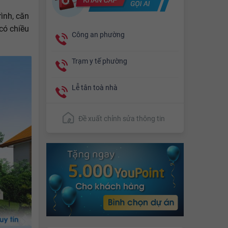
ình, căn
 có chiều
Công an phường
Trạm y tế phường
Lễ tân toà nhà
Đề xuất chỉnh sửa thông tin