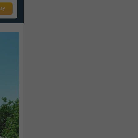
1.3 tỷ
gay
Giá từ