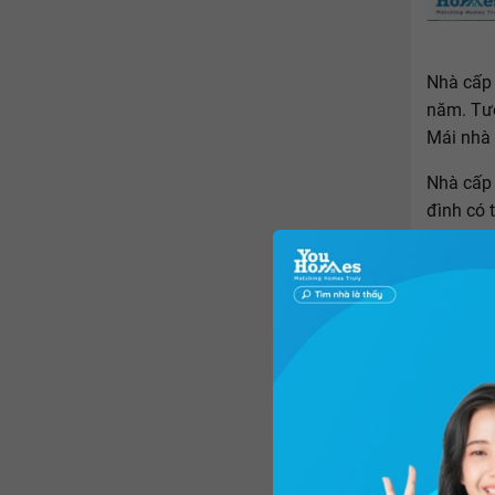
Nhà cấp 
năm. Tườ
Mái nhà 
Nhà cấp 
đình có 
thành nh
Hiện nay
cách, bạ
Khái 
Cũng như
đã nắm 
tìm hiểu