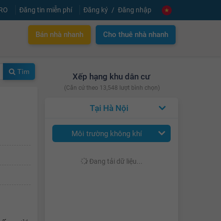
PRO
Đăng tin miễn phí
Đăng ký
Đăng nhập
Bán nhà nhanh
Cho thuê nhà nhanh
Tìm
Xếp hạng khu dân cư
(Căn cứ theo 13,548 lượt bình chọn)
Hà Nội
Môi trường không khí
Đang tải dữ liệu...