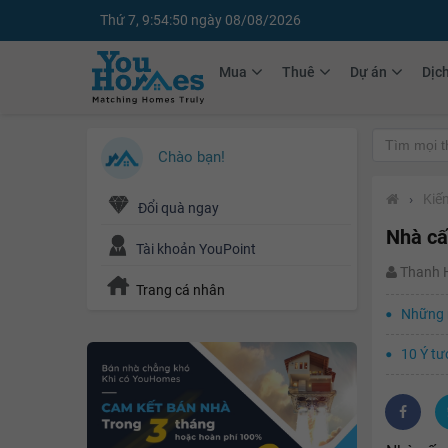
Thứ 7, 9:54:51 ngày 08/08/2026
Mua
Thuê
Dự án
Dịc
Chào bạn!
›
Kiến
Đổi quà ngay
Nhà cấp
Tài khoản YouPoint
Thanh
Trang cá nhân
Những m
10 Ý tư