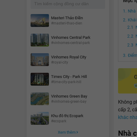
Mục l
Nhà 
Masteri Thảo Điền
Khái
#masteri-thao-dien
Vinhomes Central Park
#vinhomes-central-park
Điểm
Vinhomes Royal City
#royal-city
Times City - Park Hill
#time-city-park-hill
Vinhomes Green Bay
Không ph
#vinhomes-green-bay
cấp 2, c
Khu đô thị Ecopark
khác nh
#ecopark
Nhà c
Xem thêm