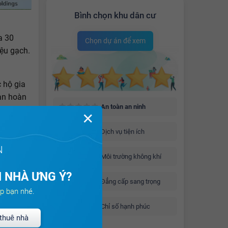
Bình chọn khu dân cư
a 30
Chọn dự án để xem
ệu gạch.
 hộ gia
ian hoàn
An toàn an ninh
✕
iều phong
Dịch vụ tiện ích
N
Môi trường không khí
 NHÀ ƯNG Ý?
Đẳng cấp sang trọng
p bạn nhé.
 3. Bạn
Homes
Chỉ số hạnh phúc
ựng – Tài
thuê nhà