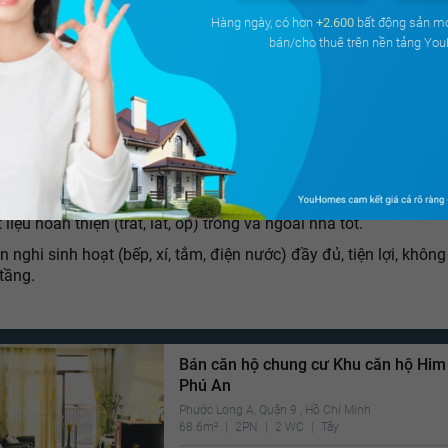
UBVGNN và Tổng cục quản lý ruộng đất ngày 30-9-1991.
Hàng ngày, có hơn
+2.600
bất động sản m
bán/cho thuê trên nền tảng Yo
 1 là gì?
 cấu chịu lực bằng bê tông cốt thép hoặc xây gạch có niên hạn
y định trên 80 năm.
o che nhà và tường ngăn cách các phòng bằng bê tông cốt thé
y gạch.
 bằng bê tông cốt thép hoặc lợp ngói, có hệ thống cách nhiệt tố
 liệu hoàn thiện (trát, lát, ốp) trong và ngoài nhà tốt.
n nghi sinh hoạt (bếp, xí, tắm, điện nước) đầy đủ, tiện lợi, khôn
tầng.
Bán căn hộ chung cư Khu căn hộ Hi
Phú An
Phước Long A, Quận 9 , Hồ Chí Minh
68.6m²
2PN
2 WC
Tây