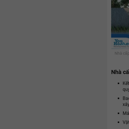
Nhà cấp
Nhà cấp
Kết
qu
Ba
xâ
Má
Vật