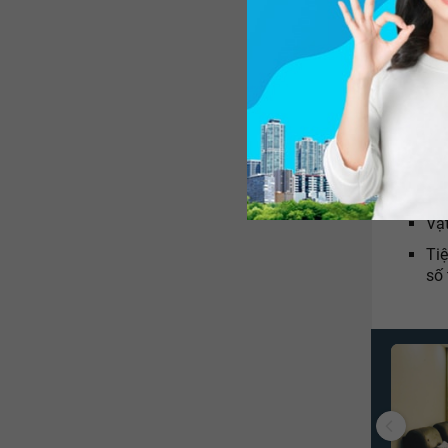
chính – 
Nhà cấp
Kết
qu
Ba
xâ
Mái
Vật
Tiệ
số 