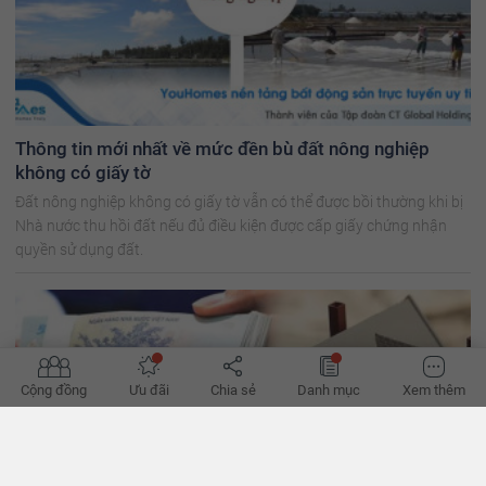
Thông tin mới nhất về mức đền bù đất nông nghiệp
không có giấy tờ
Đất nông nghiệp không có giấy tờ vẫn có thể được bồi thường khi bị
Nhà nước thu hồi đất nếu đủ điều kiện được cấp giấy chứng nhận
quyền sử dụng đất.
Cộng đồng
Ưu đãi
Chia sẻ
Danh mục
Xem thêm