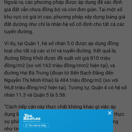
Ngoài ra, các phương pháp được áp dụng để xác định
giá đất vẫn chưa đồng bộ và còn đơn giản. Tại một số
khu vực có giá trị cao, phương pháp xây dựng bảng giá
đất dường như chỉ là nhân hệ số cố định cho tất cả các
tuyến đường.
Ví dụ, tại Quận 1, hệ số nhân 5.0 được áp dụng đồng
loạt cho tất cả các vị trí và tuyến đường. Kết quả là,
đường Đồng Khởi được đề xuất với giá 810 triệu
đồng/m2 (so với 162 triệu đồng/mm2 hiện tại), và
đường Hai Bà Trưng (đoạn từ Bến Bạch Đằng đến
Nguyễn Thị Minh Khai) là 484 triệu đồng/m2 (so với
96,8 triệu đồng/m2 hiện tại). Tương tự, Quận 4 có hệ số
nhân 11.3 và Quận 5 là 5.58.
“Cách tiếp cận này thực chất không khác gì việc áp
✕
dụng bảng giá cũ và nhân với hệ số K, do đó chưa thực
sự phản ánh giá trị thị trường của từng tuyến đường
như tinh thần của Luật Đất đai”, bà Giang nói.