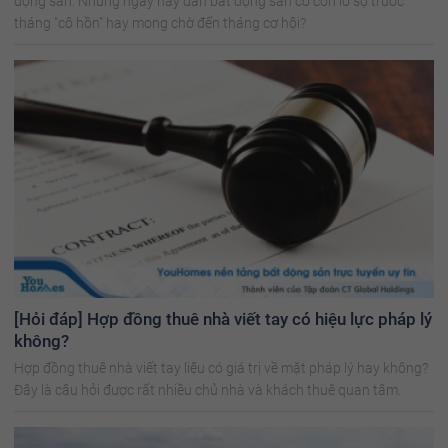
động sản. Nhưng ngày nay dân bất động sản có còn lo sợ trước
tháng "cô hồn" hay mong chờ đến tháng cơ hội?
[Hỏi đáp] Hợp đồng thuê nhà viết tay có hiệu lực pháp lý
không?
Hợp đồng thuê nhà viết tay liệu có giá trị về mặt pháp lý hay không?
Đây là câu hỏi được rất nhiều chủ nhà và khách thuê quan tâm.