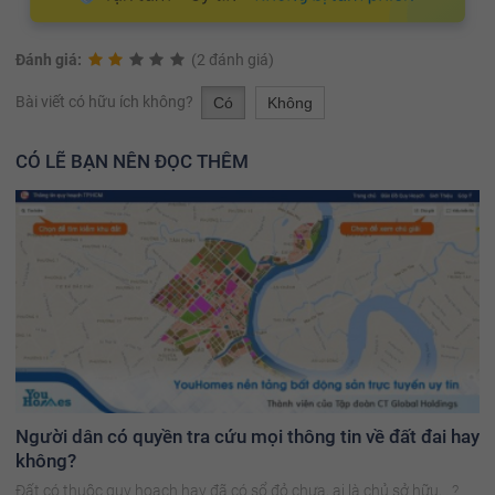
Đánh giá:
(2 đánh giá)
Bài viết có hữu ích không?
Có
Không
CÓ LẼ BẠN NÊN ĐỌC THÊM
Người dân có quyền tra cứu mọi thông tin về đất đai hay
không?
Đất có thuộc quy hoạch hay đã có sổ đỏ chưa, ai là chủ sở hữu,…?