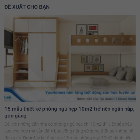
ĐỀ XUẤT CHO BẠN
15 mẫu thiết kế phòng ngủ hẹp 10m2 trở nên ngăn nắp,
gọn gàng
Đối với những căn nhà có phòng ngủ hẹp chỉ 10m2 thì việc sắp xếp
sao cho hợp mà vẫn đảm bảo công năng sử dụng thật sự không hề
đơn giản. Dưới đây là tổng hợp 15 mẫu phòng ngủ 10m2 dành riêng