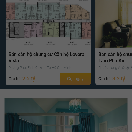
Bán căn hộ chung cư Căn hộ Lovera
Bán căn hộ chu
Vista
Lam Phú An
Phong Phú, Bình Chánh, Tp Hồ Chí Minh
Phước Long A, Quận 9
2.2 tỷ
3.2 tỷ
Giá từ
Gọi ngay
Giá từ