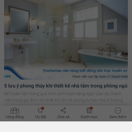
5 lưu ý phong thủy khi thiết kế nhà tắm trong phòng ngủ
Để thuận tiện trong quá trình sinh hoạt hằng ngày của các thành
viên trong gia đình, khi thiết kế căn hộ chung cư hay nhà ở thường
phòng tắm được bố trí bên trong phòng ngủ.
Cộng đồng
Ưu đãi
Chia sẻ
Danh mục
Xem thêm