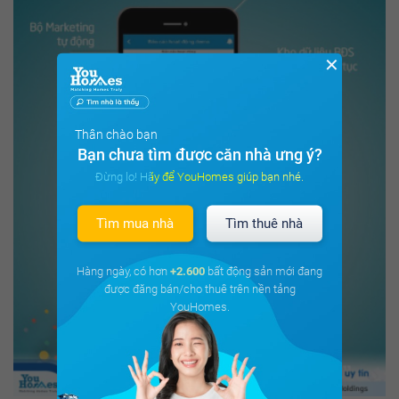
✕
Thân chào bạn
Bạn chưa tìm được căn nhà ưng ý?
Đừng lo! Hãy để YouHomes giúp bạn nhé.
Tìm mua nhà
Tìm thuê nhà
Hàng ngày, có hơn
+2.600
bất động sản mới đang
được đăng bán/cho thuê trên nền tảng
YouHomes.