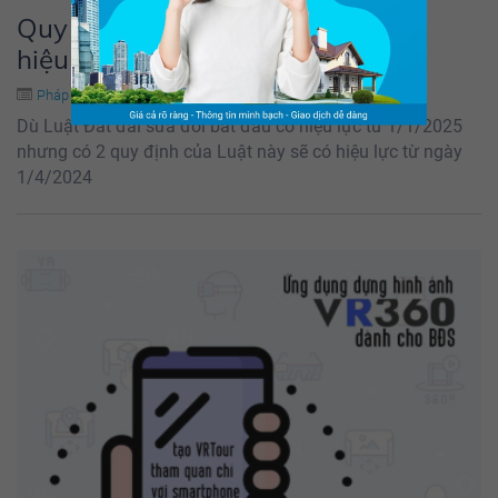
Quy định của Luật Đất đai mới có
hiệu lực từ tháng 4/2024
2483 người đã đọc
Pháp lý
Dù Luật Đất đai sửa đổi bắt đầu có hiệu lực từ 1/1/2025
nhưng có 2 quy định của Luật này sẽ có hiệu lực từ ngày
1/4/2024