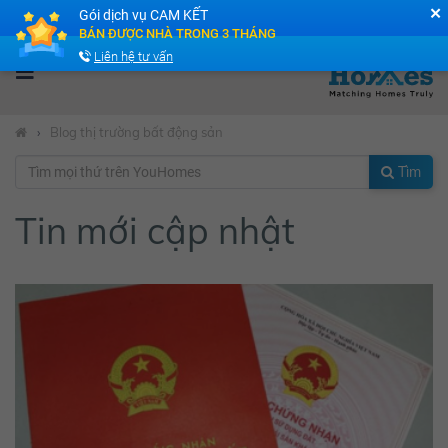
✕
Gói dịch vụ CAM KẾT
Cộng đồng Môi giới bPRO
BÁN ĐƯỢC NHÀ TRONG 3 THÁNG
Liên hệ tư vấn
›
Blog thị trường bất động sản
Tìm
Tin mới cập nhật