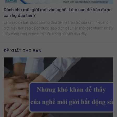
Dành cho môi giới mới vào nghề: Làm sao để bán được
căn hộ đầu tiên?
Làm sao để bán được căn hộ đầu tiên là trăn trở của rất nhiều môi
giới. Vậy làm sao để có được giao dịch đầu tiên một các nhanh nhất?
Hãy cùng YouHomes tìm hiểu trong bài viết sau đây.
ĐỀ XUẤT CHO BẠN