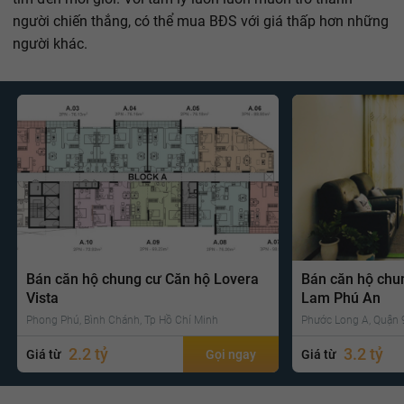
người chiến thắng, có thể mua BĐS với giá thấp hơn những
người khác.
Bán căn hộ chung cư Căn hộ Lovera
Bán căn hộ chu
Vista
Lam Phú An
Phong Phú, Bình Chánh, Tp Hồ Chí Minh
Phước Long A, Quận 9
2.2 tỷ
3.2 tỷ
Giá từ
Gọi ngay
Giá từ