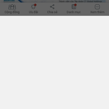
8 điều khiến môi giới bất động sản rơi vào bế tắc
Cộng đồng
Ưu đãi
Chia sẻ
Danh mục
Xem thêm
Môi giới bất động sản (BĐS) đang cảm thấy bế tắc trong sự nghiệp?
Bạn không hiểu vì sao mình lại rơi vào cảnh này, hãy cùng đọc bài
viết sau để tìm lời giải!
Bí kíp phong thủy bỏ túi cho môi giới bất động sản