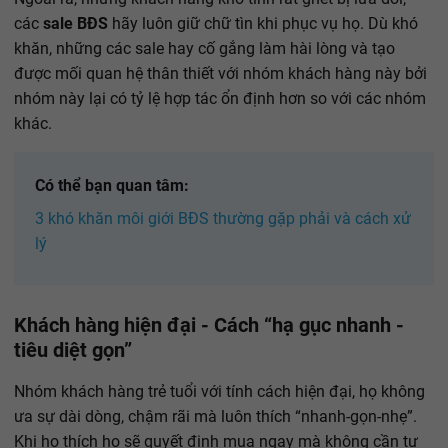
các
sale BĐS
hãy luôn giữ chữ tìn khi phục vụ họ. Dù khó
khăn, những các sale hay cố gắng làm hài lòng và tạo
được mối quan hệ thân thiết với nhóm khách hàng này bởi
nhóm này lại có tỷ lệ hợp tác ổn định hơn so với các nhóm
khác.
Có thể bạn quan tâm:
3 khó khăn môi giới BĐS thường gặp phải và cách xử
lý
Khách hàng hiện đại - Cách “hạ gục nhanh -
tiêu diệt gọn”
Nhóm khách hàng trẻ tuổi với tính cách hiện đại, họ không
ưa sự dài dòng, chậm rãi mà luôn thích “nhanh-gọn-nhẹ”.
Khi họ thích họ sẽ quyết định mua ngay mà không cần tư