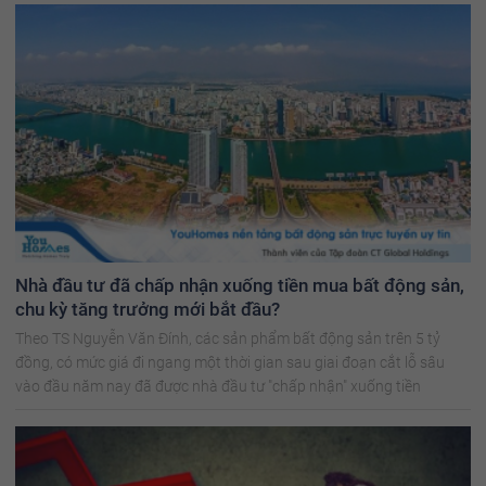
Nhà đầu tư đã chấp nhận xuống tiền mua bất động sản,
chu kỳ tăng trưởng mới bắt đầu?
Theo TS Nguyễn Văn Đính, các sản phẩm bất động sản trên 5 tỷ
đồng, có mức giá đi ngang một thời gian sau giai đoạn cắt lỗ sâu
vào đầu năm nay đã được nhà đầu tư "chấp nhận" xuống tiền