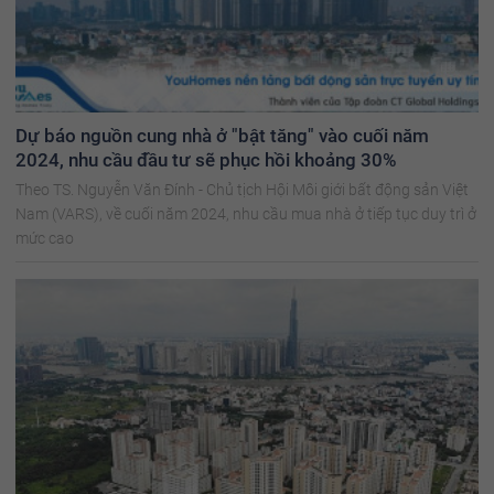
Dự báo nguồn cung nhà ở "bật tăng" vào cuối năm
2024, nhu cầu đầu tư sẽ phục hồi khoảng 30%
Theo TS. Nguyễn Văn Đính - Chủ tịch Hội Môi giới bất động sản Việt
Nam (VARS), về cuối năm 2024, nhu cầu mua nhà ở tiếp tục duy trì ở
mức cao