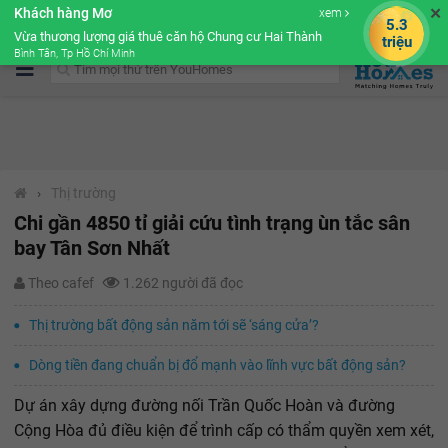
✕
Khách hàng Mơ
xem
Cộng đồng Môi giới bPRO
Vừa thương lượng giá thuê căn hộ Chung cư Hai Thành
Bình Tân, Tp Hồ Chí Minh
›
Thị trường
Chi gần 4850 tỉ giải cứu tình trạng ùn tắc sân
bay Tân Sơn Nhất
Theo cafef
1.262 người đã đọc
Thị trường bất động sản năm tới sẽ ‘sáng cửa’?
Dòng tiền đang chuẩn bị đổ mạnh vào lĩnh vực bất động sản?
Dự án xây dựng đường nối Trần Quốc Hoàn và đường
Cộng Hòa đủ điều kiện để trình cấp có thẩm quyền xem xét,