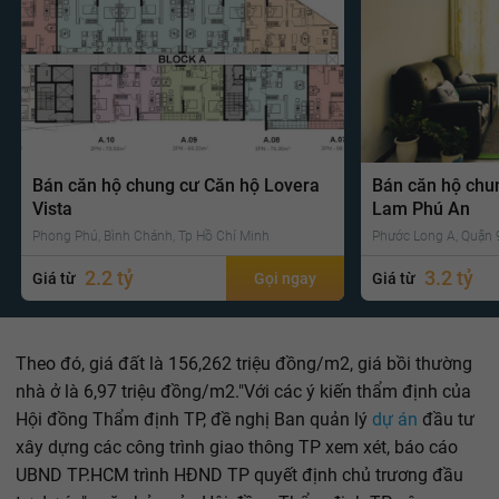
Bán căn hộ chung cư Căn hộ Lovera
Bán căn hộ chu
Vista
Lam Phú An
Phong Phú, Bình Chánh, Tp Hồ Chí Minh
Phước Long A, Quận 9
2.2 tỷ
3.2 tỷ
Giá từ
Gọi ngay
Giá từ
Theo đó, giá đất là 156,262 triệu đồng/m2, giá bồi thường
nhà ở là 6,97 triệu đồng/m2."Với các ý kiến thẩm định của
Hội đồng Thẩm định TP, đề nghị Ban quản lý
dự án
đầu tư
xây dựng các công trình giao thông TP xem xét, báo cáo
UBND TP.HCM trình HĐND TP quyết định chủ trương đầu