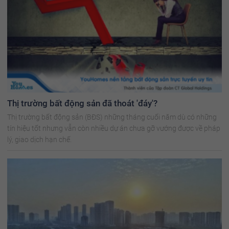
Thị trường bất động sản đã thoát 'đáy'?
Thị trường bất động sản (BĐS) những tháng cuối năm dù có những
tín hiệu tốt nhưng vẫn còn nhiều dự án chưa gỡ vướng được về pháp
lý, giao dịch hạn chế.