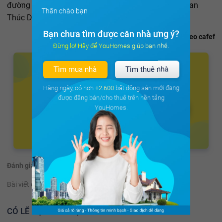
đường 18E đoạn từ đường Cộng Hòa đến đường Phan
Thân chào bạn
Thúc Duyện, rộng 22 m.
Bạn chưa tìm được căn nhà ưng ý?
Theo cafef
Đừng lo! Hãy để YouHomes giúp bạn nhé.
Tìm mua nhà
Tìm thuê nhà
Hàng ngày, có hơn
+2.600
bất động sản mới đang
được đăng bán/cho thuê trên nền tảng
YouHomes.
Đánh giá:
(97 đánh giá)
Bài viết có hữu ích không?
Có
Không
CÓ LẼ BẠN NÊN ĐỌC THÊM