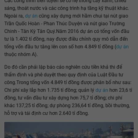
Các công trình trên tuyến sẽ có hệ thống cây xanh, chiếu
sáng, thoát nước và các công trình hạ tầng kỹ thuật khác.
Ngoài ra,
dự án
cũng xây dựng mới hầm chui tại nút giao
Trần Quốc Hoàn - Phan Thúc Duyện và nút giao Trường
Chinh - Tân Kỳ Tân Quý.Năm 2016 dự án có tổng vốn đầu
tư là 1.402 tỉ đồng, nay được điều chỉnh quy mô dẫn đến
tổng vốn đầu tư tăng lên con số hơn 4.849 tỉ đồng (
dự án
thuộc nhóm A).
Do đó cần phải lập báo cáo nghiên cứu tiền khả thi để
thẩm định và phê duyệt theo quy định của Luật Đầu tư
công.Trong tổng vốn 4.849 tỉ đồng được phân bổ như sau:
Chi phí xây lắp hơn 1.735 tỉ đồng; quản lý
dự án
hơn 23,6 tỉ
đồng, tư vấn đầu tư xây dựng hơn 75,7 tỉ đồng; chi phí
khác 137,25 tỉ đồng; dự phòng 236,64 tỉ đồng, bồi thường,
hỗ trợ và tái định cư hơn 2.640 tỉ đồng.