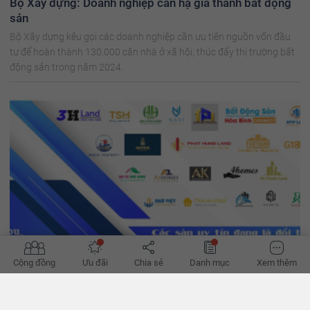
Bộ Xây dựng: Doanh nghiệp cần hạ giá thành bất động
sản
Bộ Xây dựng kêu gọi các doanh nghiệp cần ưu tiên nguồn vốn đầu
tư để hoàn thành 130.000 căn nhà ở xã hội, thúc đẩy thị trường bất
động sản trong năm 2024.
Cộng đồng
Ưu đãi
Chia sẻ
Danh mục
Xem thêm
'Đường phục hồi của bất động sản bớt khó'