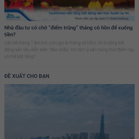
Nhà đầu tư có chờ “điểm trũng” tháng cô hồn để xuống
tiền?
Cận kề tháng 7 âm lịch (còn gọi là tháng cô hồn), thị trường bất
động sản liệu diễn biến “đảo chiều” khi tâm lý săn hàng thời điểm này
có thể bật tăng?.
ĐỀ XUẤT CHO BẠN