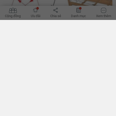
Cộng đồng
Ưu đãi
Chia sẻ
Danh mục
Xem thêm
Cách đặt giường ngủ theo ngũ mệnh cho gia chủ đầy đủ
nhất
Giường ngủ không chỉ là nơi con người nghỉ ngơi, thư giãn, phục vụ
cho đời sống sinh hoạt mà còn là phần rất quan trọng trong phong
thủy, đặc biệt là cách đặt giường ngủ theo ngũ mệnh cho gia chủ.