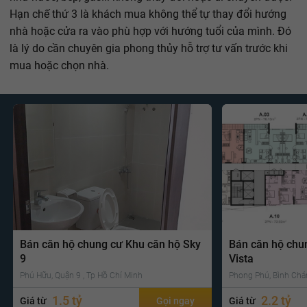
Hạn chế thứ 3 là khách mua không thể tự thay đổi hướng
nhà hoặc cửa ra vào phù hợp với hướng tuổi của mình. Đó
là lý do cần chuyên gia phong thủy hỗ trợ tư vấn trước khi
mua hoặc chọn nhà.
Bán căn hộ chung cư Khu căn hộ Sky
Bán căn hộ chu
9
Vista
Phú Hữu, Quận 9 , Tp Hồ Chí Minh
Phong Phú, Bình Chá
1.5 tỷ
2.2 tỷ
Giá từ
Gọi ngay
Giá từ