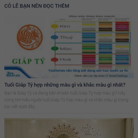
CÓ LẼ BẠN NÊN ĐỌC THÊM
Tuổi Giáp Tý hợp những màu gì và khắc màu gì nhất?
Bạn là Giáp Tý và đang băn khoăn tuổi Giáp Tý hợp màu gì? Hãy
cùng tìm hiểu người tuổi Giáp Tý hợp màu gì và khắc màu gì trong
bài viết dưới đây.