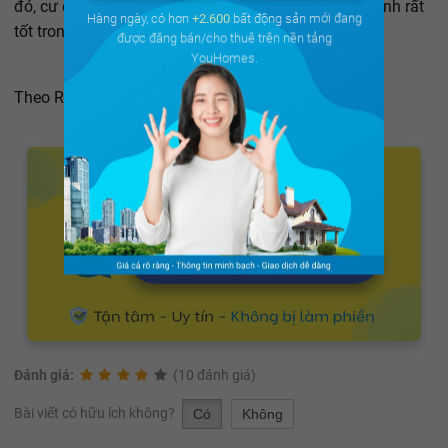
đó, cư dân có sức khỏe tốt thì đương nhiên mảng xanh rất
Hàng ngày, có hơn
+2.600
bất động sản mới đang
tốt trong phong thủy.
được đăng bán/cho thuê trên nền tảng
YouHomes.
Theo Reatimes.vn
Đánh giá:
(10 đánh giá)
Bài viết có hữu ích không?
Có
Không