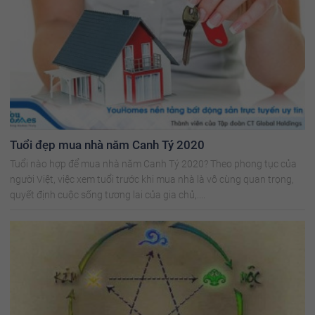
Tuổi đẹp mua nhà năm Canh Tý 2020
Tuổi nào hợp để mua nhà năm Canh Tý 2020? Theo phong tục của
người Việt, việc xem tuổi trước khi mua nhà là vô cùng quan trọng,
quyết định cuộc sống tương lai của gia chủ,....