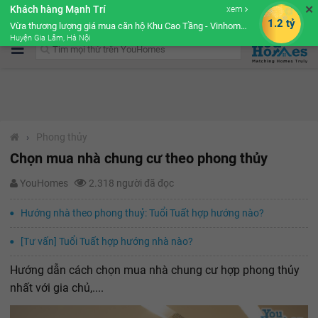
✕
Khách hàng Mạnh Trí
xem
Cộng đồng Môi giới bPRO
1.2 tỷ
Vừa thương lượng giá mua căn hộ Khu Cao Tầng - Vinhomes Ocean Park
Huyện Gia Lâm, Hà Nội
›
Phong thủy
Chọn mua nhà chung cư theo phong thủy
YouHomes
2.318 người đã đọc
Hướng nhà theo phong thuỷ: Tuổi Tuất hợp hướng nào?
[Tư vấn] Tuổi Tuất hợp hướng nhà nào?
Hướng dẫn cách chọn mua nhà chung cư hợp phong thủy
nhất với gia chủ,....