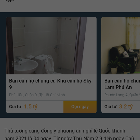
Bán căn hộ chung cư Khu căn hộ Sky
Bán căn hộ chu
9
Lam Phú An
Phú Hữu, Quận 9 , Tp Hồ Chí Minh
Phước Long A, Quận 9
1.5 tỷ
3.2 tỷ
Giá từ
Gọi ngay
Giá từ
Thủ tướng cũng đồng ý phương án nghỉ lễ Quốc khánh
năm 2021 là 04 ngày. Từ ngày Thứ Năm 2-9 đến ngày Chủ