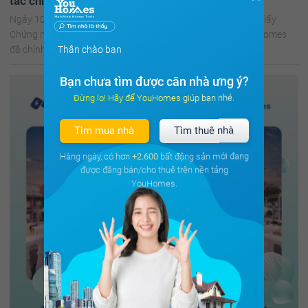
tác chiến lược”
Ngày 10/07 tại FLC Landmark đã diễn ra "Lễ ký kết và trao Giấy
Chứng nhận đối tác chiến lược dự án FLC Quảng Bình". YouHomes
Thân chào bạn
đã chính thức trở thành Đại lý phân phối ...
Bạn chưa tìm được căn nhà ưng ý?
Đừng lo! Hãy để YouHomes giúp bạn nhé.
Tìm mua nhà
Tìm thuê nhà
Hàng ngày, có hơn
+2.600
bất động sản mới đang
được đăng bán/cho thuê trên nền tảng
YouHomes.