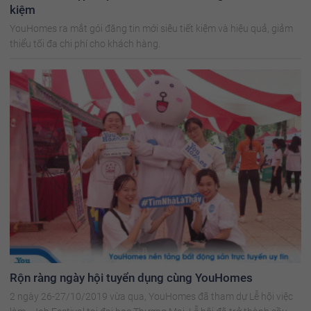
kiệm
YouHomes ra mắt gói đăng tin mới siêu tiết kiệm và hiệu quả, giảm
thiểu tối đa chi phí cho khách hàng.
Rộn ràng ngày hội tuyển dụng cùng YouHomes
2 ngày 26-27/10/2019 vừa qua, YouHomes đã tham dự Lễ hội việc