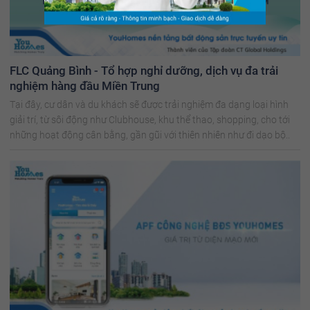
FLC Quảng Bình - Tổ hợp nghỉ dưỡng, dịch vụ đa trải
nghiệm hàng đầu Miền Trung
Tại đây, cư dân và du khách sẽ được trải nghiệm đa dạng loại hình
giải trí, từ sôi động như Clubhouse, khu thể thao, shopping, cho tới
những hoạt động cân bằng, gần gũi với thiên nhiên như đi dạo bộ..