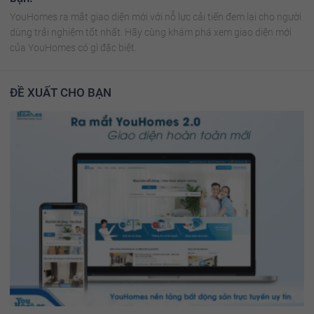
YouHomes ra mắt giao diện mới với nỗ lực cải tiến đem lại cho người
dùng trải nghiệm tốt nhất. Hãy cùng khám phá xem giao diện mới
của YouHomes có gì đặc biệt.
ĐỀ XUẤT CHO BẠN