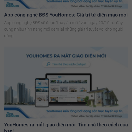
App công nghệ BĐS YouHomes: Giá trị từ diện mạo mới
App công nghệ BĐS sẽ được "thay áo mới" vào ngày 20/10 tới đây
cùng nhiều tính năng mới đem lại những giá trị tuyệt vời cho người
dùng.
YouHomes ra mắt giao diện mới: Tìm nhà theo cách của
bạn!