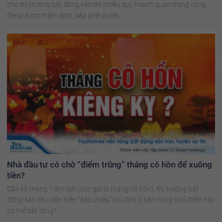
cho thị trường bất động sản thì nhiều quy hoạch quan trọng cũng
đang được thẩm định, sắp phê duyệt.
Nhà đầu tư có chờ “điểm trũng” tháng cô hồn để xuống
tiền?
Cận kề tháng 7 âm lịch (còn gọi là tháng cô hồn), thị trường bất
động sản liệu diễn biến “đảo chiều” khi tâm lý săn hàng thời điểm này
có thể bật tăng?.