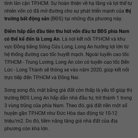
tỉnh lân cận TP.HCM. Sự hoàn thiện về hạ tầng và lợi thế tự
nhiên vốn có đã mở đường cho sự phát triển mạnh của
thị
trường bất động sản
(BĐS) tại những địa phương này.
Điểm hấp dẫn đầu tiên thu hút vốn đầu tư BĐS phía Nam
có thể kể đến là Long An
. Là nơi kết nối TP.HCM và khu
vực Đồng bằng Sông Cửu Long, Long An hưởng lợi lớn từ
hệ thống đường cao tốc huyết mạch. Ngoài tuyến cao tốc
TP.HCM - Trung Lương, Long An còn có tuyến cao tốc Bến
Lức - Long Thành sẽ thông xe vào năm 2020, giúp kết nối
trực tiếp đến TP.HCM và Đồng Nai.
Song song đó, mặt bằng giá đất còn thấp là yếu tố giúp thị
trường BĐS Long An hấp dẫn nhà đầu tư, trở thành 1 trong
3 vùng trũng của phía Nam. Theo đó, giá đất nền một số
huyện gần TP.HCM như Đức Hòa dao động từ 10-12
triệu/m2. Do đó, tiềm năng tăng giá nhà đất của địa
phương còn khá lớn.