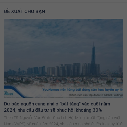
ĐỀ XUẤT CHO BẠN
Dự báo nguồn cung nhà ở "bật tăng" vào cuối năm
2024, nhu cầu đầu tư sẽ phục hồi khoảng 30%
Theo TS. Nguyễn Văn Đính - Chủ tịch Hội Môi giới bất động sản Việt
Nam (VARS), về cuối năm 2024, nhu cầu mua nhà ở tiếp tục duy trì ở