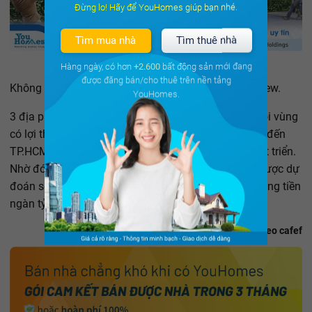
Đừng lo! Hãy để YouHomes giúp bạn nhé.
Tìm mua nhà
Tìm thuê nhà
Hàng ngày, có hơn
+2.600
bất động sản mới đang
được đăng bán/cho thuê trên nền tảng
Không gian thư giãn, đi dạo thoáng mát tại C-Sky View.
YouHomes.
3 địa phương hút vốn đầu tư BĐS của phía Nam, mỗi vùng
có lợi thế riêng nhưng tựu trung đều kết nối dễ dàng đến
TP.HCM và hệ thống hạ tầng đang được ưu tiên phát triển.
Nhờ đó, 3 địa phương này, đặc biệt là Bình Dương được dự
đoán sẽ còn tiếp tục bứt phá mạnh mẽ, đón nhận dòng tiền
ngàn tỷ cho việc phát triển nhà ở trong thời gian tới.
Theo cafef