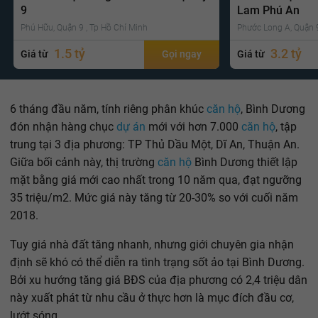
9
Lam Phú An
Phú Hữu, Quận 9 , Tp Hồ Chí Minh
Phước Long A, Quận 9
1.5 tỷ
3.2 tỷ
Giá từ
Gọi ngay
Giá từ
6 tháng đầu năm, tính riêng phân khúc
căn hộ
, Bình Dương
đón nhận hàng chục
dự án
mới với hơn 7.000
căn hộ
, tập
trung tại 3 địa phương: TP Thủ Dầu Một, Dĩ An, Thuận An.
Giữa bối cảnh này, thị trường
căn hộ
Bình Dương thiết lập
mặt bằng giá mới cao nhất trong 10 năm qua, đạt ngưỡng
35 triệu/m2. Mức giá này tăng từ 20-30% so với cuối năm
2018.
Tuy giá nhà đất tăng nhanh, nhưng giới chuyên gia nhận
định sẽ khó có thể diễn ra tình trạng sốt ảo tại Bình Dương.
Bởi xu hướng tăng giá BĐS của địa phương có 2,4 triệu dân
này xuất phát từ nhu cầu ở thực hơn là mục đích đầu cơ,
lướt sóng.