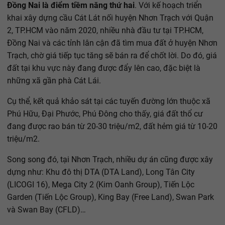
Đồng Nai là điểm tiềm năng thứ hai
. Với kế hoạch triển
khai xây dựng cầu Cát Lát nối huyện Nhơn Trạch với Quận
2, TP.HCM vào năm 2020, nhiều nhà đầu tư tại TP.HCM,
Đồng Nai và các tỉnh lân cận đã tìm mua đất ở huyện Nhơn
Trạch, chờ giá tiếp tục tăng sẽ bán ra để chốt lời. Do đó, giá
đất tại khu vực này đang được đẩy lên cao, đặc biệt là
những xã gần phà Cát Lái.
Cụ thể, kết quả khảo sát tại các tuyến đường lớn thuộc xã
Phú Hữu, Đại Phước, Phú Đông cho thấy, giá đất thổ cư
đang được rao bán từ 20-30 triệu/m2, đất hẻm giá từ 10-20
triệu/m2.
Song song đó, tại Nhơn Trạch, nhiều dự án cũng được xây
dựng như: Khu đô thị DTA (DTA Land), Long Tân City
(LICOGI 16), Mega City 2 (Kim Oanh Group), Tiến Lộc
Garden (Tiến Lộc Group), King Bay (Free Land), Swan Park
và Swan Bay (CFLD)…