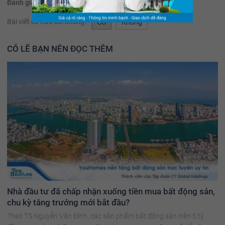
Đánh giá:
(35 đánh giá)
Bài viết có hữu ích không?
Có
Không
CÓ LẼ BẠN NÊN ĐỌC THÊM
Nhà đầu tư đã chấp nhận xuống tiền mua bất động sản,
chu kỳ tăng trưởng mới bắt đầu?
Theo TS Nguyễn Văn Đính, các sản phẩm bất động sản trên 5 tỷ