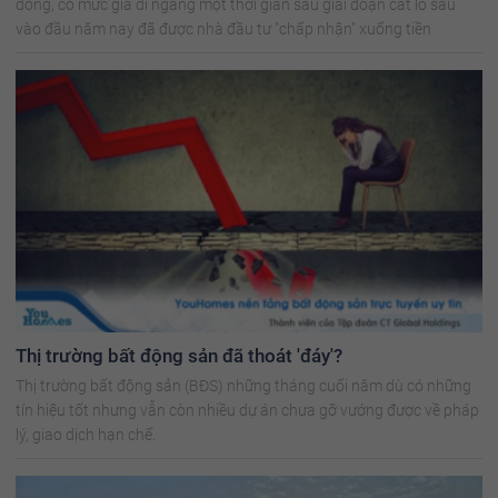
đồng, có mức giá đi ngang một thời gian sau giai đoạn cắt lỗ sâu
vào đầu năm nay đã được nhà đầu tư "chấp nhận" xuống tiền
Thị trường bất động sản đã thoát 'đáy'?
Thị trường bất động sản (BĐS) những tháng cuối năm dù có những
tín hiệu tốt nhưng vẫn còn nhiều dự án chưa gỡ vướng được về pháp
lý, giao dịch hạn chế.