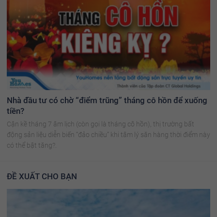
Nhà đầu tư có chờ “điểm trũng” tháng cô hồn để xuống
tiền?
Cận kề tháng 7 âm lịch (còn gọi là tháng cô hồn), thị trường bất
động sản liệu diễn biến “đảo chiều” khi tâm lý săn hàng thời điểm này
có thể bật tăng?.
ĐỀ XUẤT CHO BẠN