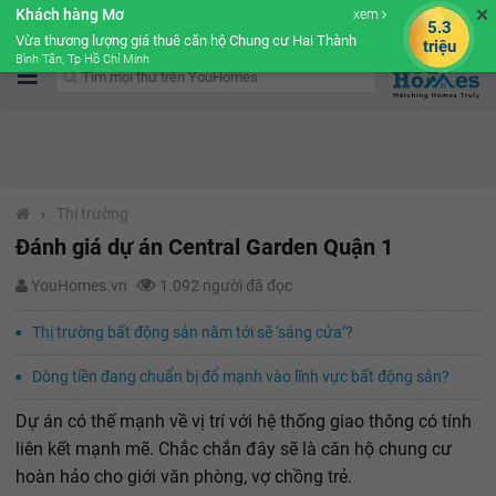
✕
Khách hàng Mơ
xem
Cộng đồng Môi giới bPRO
5.3
Vừa thương lượng giá thuê căn hộ Chung cư Hai Thành
triệu
Bình Tân, Tp Hồ Chí Minh
›
Thị trường
Đánh giá dự án Central Garden Quận 1
YouHomes.vn
1.092 người đã đọc
Thị trường bất động sản năm tới sẽ ‘sáng cửa’?
Dòng tiền đang chuẩn bị đổ mạnh vào lĩnh vực bất động sản?
Dự án có thế mạnh về vị trí với hệ thống giao thông có tính
liên kết mạnh mẽ. Chắc chắn đây sẽ là căn hộ chung cư
hoàn hảo cho giới văn phòng, vợ chồng trẻ.