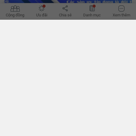
Cộng đồng
Ưu đãi
Chia sẻ
Danh mục
Xem thêm
'Đường phục hồi của bất động sản bớt khó'
Hành lang pháp lý dần hoàn thiện, tín dụng đã thoáng hơn, có thể
giúp hành trình phục hồi của bất động sản bớt khó khăn thời gian
tới, theo các chuyên gia. - VnExpress