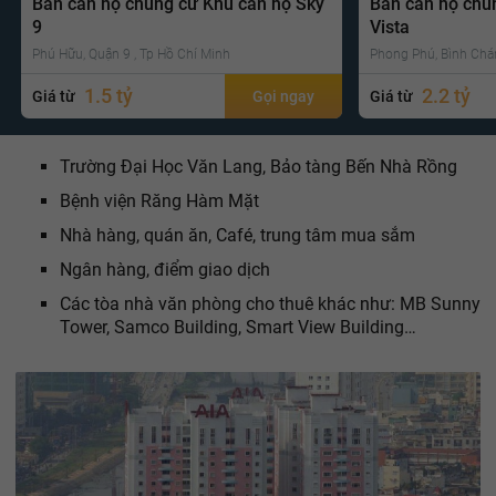
Bán căn hộ chung cư Khu căn hộ Sky
Bán căn hộ chu
9
Vista
Phú Hữu, Quận 9 , Tp Hồ Chí Minh
Phong Phú, Bình Chá
1.5 tỷ
2.2 tỷ
Giá từ
Gọi ngay
Giá từ
Trường Đại Học Văn Lang, Bảo tàng Bến Nhà Rồng
Bệnh viện Răng Hàm Mặt
Nhà hàng, quán ăn, Café, trung tâm mua sắm
Ngân hàng, điểm giao dịch
Các tòa nhà văn phòng cho thuê khác như: MB Sunny
Tower, Samco Building, Smart View Building…