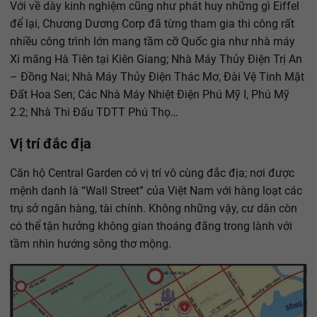
Với về dày kinh nghiệm cũng như phát huy những gì Eiffel
để lại, Chương Dương Corp đã từng tham gia thi công rất
nhiều công trình lớn mang tầm cỡ Quốc gia như nhà máy
Xi măng Hà Tiên tại Kiên Giang; Nhà Máy Thủy Điện Trị An
– Đồng Nai; Nhà Máy Thủy Điện Thác Mơ, Đài Vệ Tinh Mặt
Đất Hoa Sen; Các Nhà Máy Nhiệt Điện Phú Mỹ I, Phú Mỹ
2.2; Nhà Thi Đấu TDTT Phú Thọ…
Vị trí đắc địa
Căn hộ Central Garden có vị trí vô cùng đắc địa; nơi được
mệnh danh là “Wall Street” của Việt Nam với hàng loạt các
trụ sở ngân hàng, tài chính. Không những vậy, cư dân còn
có thể tận hưởng không gian thoáng đãng trong lành với
tầm nhìn hướng sông thơ mộng.