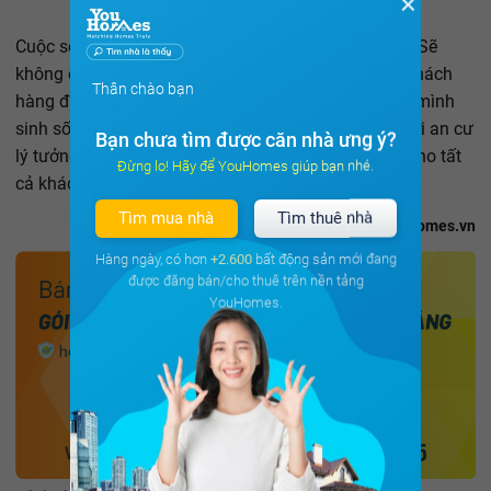
✕
Cuộc sống hiện đại và tiện nghi ngay trong tầm tay. Sẽ
không còn lo sợ kẹt xe hay thời tiết, bất kể khi nào Khách
Thân chào bạn
hàng đều có thể trải nghiệm tiện ích ngay chính nơi mình
sinh sống. Nếu đang loay hoay tìm cho mình một nơi an cư
Bạn chưa tìm được căn nhà ưng ý?
lý tưởng thì Central Garden sẽ là lựa chọn phù hợp cho tất
Đừng lo! Hãy để YouHomes giúp bạn nhé.
cả khách hàng của YouHomes.
Tìm mua nhà
Tìm thuê nhà
YouHomes.vn
Hàng ngày, có hơn
+2.600
bất động sản mới đang
được đăng bán/cho thuê trên nền tảng
YouHomes.