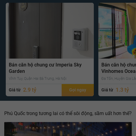
Bán căn hộ chung cư Imperia Sky
Bán căn hộ chu
Garden
Vinhomes Ocea
Vĩnh Tuy, Quận Hai Bà Trưng, Hà Nội
Đa Tốn, Huyện Gia Lâ
2.9 tỷ
1.3 tỷ
Giá từ
Gọi ngay
Giá từ
Phú Quốc trong tương lai có thể sôi động, sầm uất hơn thế?