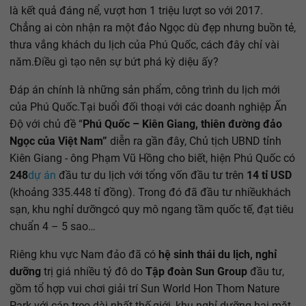
là kết quả đáng nể, vượt hơn 1 triệu lượt so với 2017.
Chẳng ai còn nhận ra một đảo Ngọc dù đẹp nhưng buồn tẻ,
thưa vắng khách du lịch của Phú Quốc, cách đây chỉ vài
năm.Điều gì tạo nên sự bứt phá kỳ diệu ấy?
Đáp án chính là những sản phẩm, công trình du lịch mới
của Phú Quốc.Tại buổi đối thoại với các doanh nghiệp Ấn
Độ với chủ đề “
Phú Quốc – Kiên Giang, thiên đường đảo
Ngọc của Việt Nam”
diễn ra gần đây, Chủ tịch UBND tỉnh
Kiên Giang - ông Phạm Vũ Hồng cho biết, hiện Phú Quốc có
248
dự án
đầu tư du lịch với tổng vốn đầu tư trên
14 tỉ USD
(khoảng 335.448 tỉ đồng). Trong đó đã đầu tư nhiều
khách
sạn, khu nghỉ dưỡng
có quy mô ngang tầm quốc tế, đạt tiêu
chuẩn 4 – 5 sao…
Riêng khu vực Nam đảo đã có
hệ sinh thái du lịch, nghỉ
dưỡng
trị giá nhiều tỷ đô do
Tập đoàn Sun Group
đầu tư,
gồm tổ hợp vui chơi giải trí Sun World Hon Thom Nature
Park với cáp treo dài nhất thế giới, khu nghỉ dưỡng hai mặt