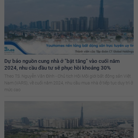
Dự báo nguồn cung nhà ở "bật tăng" vào cuối năm
2024, nhu cầu đầu tư sẽ phục hồi khoảng 30%
Theo TS. Nguyễn Văn Đính - Chủ tịch Hội Môi giới bất động sản Việt
Nam (VARS), về cuối năm 2024, nhu cầu mua nhà ở tiếp tục duy trì ở
mức cao