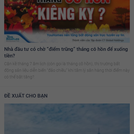
Nhà đầu tư có chờ “điểm trũng” tháng cô hồn để xuống
tiền?
Cận kề tháng 7 âm lịch (còn gọi là tháng cô hồn), thị trường bất
động sản liệu diễn biến “đảo chiều” khi tâm lý săn hàng thời điểm này
có thể bật tăng?.
ĐỀ XUẤT CHO BẠN