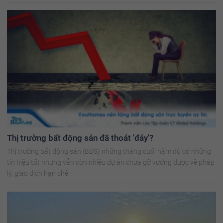
Thị trường bất động sản đã thoát 'đáy'?
Thị trường bất động sản (BĐS) những tháng cuối năm dù có những
tín hiệu tốt nhưng vẫn còn nhiều dự án chưa gỡ vướng được về pháp
lý, giao dịch hạn chế.