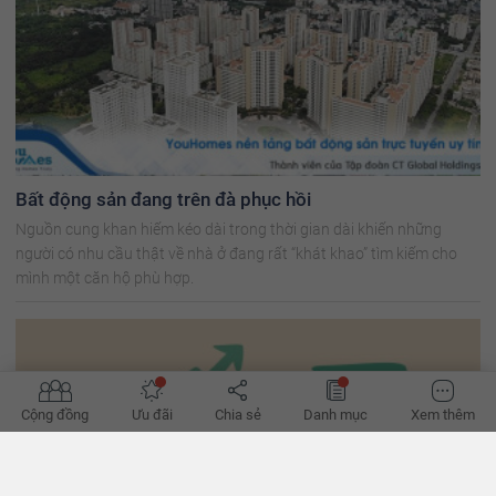
Bất động sản đang trên đà phục hồi
Nguồn cung khan hiếm kéo dài trong thời gian dài khiến những
người có nhu cầu thật về nhà ở đang rất “khát khao” tìm kiếm cho
mình một căn hộ phù hợp.
Cộng đồng
Ưu đãi
Chia sẻ
Danh mục
Xem thêm