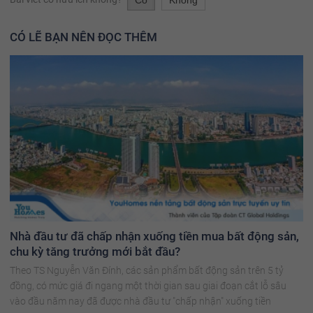
Có
Không
CÓ LẼ BẠN NÊN ĐỌC THÊM
Nhà đầu tư đã chấp nhận xuống tiền mua bất động sản,
chu kỳ tăng trưởng mới bắt đầu?
Theo TS Nguyễn Văn Đính, các sản phẩm bất động sản trên 5 tỷ
đồng, có mức giá đi ngang một thời gian sau giai đoạn cắt lỗ sâu
vào đầu năm nay đã được nhà đầu tư "chấp nhận" xuống tiền