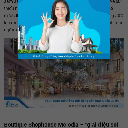
sắm sầm uất, bổ sung kịp thời vào khoảng trống lớn về sự
thiếu hụt dịch vụ du lịch ở đảo Ngọc.
168 căn nhà phố
được thiết kế hiện đại, có ít nhất 2 mặt thoáng, khoảng 50%
là căn góc 3 mặt thoáng, đáp ứng nhu cầu kinh doanh mọi
ngành hàng dịch vụ du lịch.
Boutique Shophouse Melodia – “giai điệu sôi