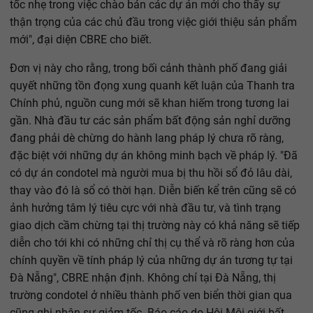
tốc nhẹ trong việc chào bán các dự án mới cho thấy sự
thận trọng của các chủ đầu trong việc giới thiệu sản phẩm
mới", đại diện CBRE cho biết.
Đơn vị này cho rằng, trong bối cảnh thành phố đang giải
quyết những tồn đọng xung quanh kết luận của Thanh tra
Chính phủ, nguồn cung mới sẽ khan hiếm trong tương lai
gần. Nhà đầu tư các sản phẩm bất động sản nghỉ dưỡng
đang phải dè chừng do hành lang pháp lý chưa rõ ràng,
đặc biệt với những dự án không minh bạch về pháp lý. "Đã
có dự án condotel mà người mua bị thu hồi sổ đỏ lâu dài,
thay vào đó là sổ có thời hạn. Diễn biến kể trên cũng sẽ có
ảnh hưởng tâm lý tiêu cực với nhà đầu tư, và tình trạng
giao dịch cầm chừng tại thị trường này có khả năng sẽ tiếp
diễn cho tới khi có những chỉ thị cụ thể và rõ ràng hơn của
chính quyền về tính pháp lý của những dự án tương tự tại
Đà Nẵng", CBRE nhận định. Không chỉ tại Đà Nẵng, thị
trường condotel ở nhiều thành phố ven biển thời gian qua
cũng ghi nhận sự giảm tốc. Báo cáo do Hội Môi giới bất