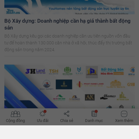
Bộ Xây dựng: Doanh nghiệp cần hạ giá thành bất động
sản
Bộ Xây dựng kêu gọi các doanh nghiệp cần ưu tiên nguồn vốn đầu
tư để hoàn thành 130.000 căn nhà ở xã hội, thúc đẩy thị trường bất
động sản trong năm 2024.
Cộng đồng
Ưu đãi
Chia sẻ
Danh mục
Xem thêm