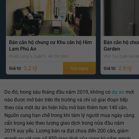
Bán căn hộ chung cư Khu căn hộ Him
Bán căn hộ chu
Lam Phú An
Garden
Phước Long A, Quận 9 , Hồ Chí Minh
Vĩnh Tuy, Quận Hai Bà
3.2 tỷ
2.9 tỷ
Giá từ
Gọi ngay
Giá từ
Do đó, trong sáu tháng đầu năm 2019, không có
dự án
mới
nào được mở bán trên thị trường và chỉ có giai đoạn tiếp
theo của một dự án hiện hữu mở bán thêm hơn 140 căn.
Nguồn cung hạn chế trong khi tâm lý người mua ngày càng
cẩn trọng kéo theo lượng giao dịch trong nửa đầu năm
2019 suy yếu. Lượng bán ra đạt chưa đến 200 căn, giảm
mạnh so với con số 850 giao dịch của cùng kỳ năm ngoái.