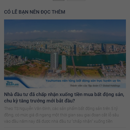
CÓ LẼ BẠN NÊN ĐỌC THÊM
Nhà đầu tư đã chấp nhận xuống tiền mua bất động sản,
chu kỳ tăng trưởng mới bắt đầu?
Theo TS Nguyễn Văn Đính, các sản phẩm bất động sản trên 5 tỷ
đồng, có mức giá đi ngang một thời gian sau giai đoạn cắt lỗ sâu
vào đầu năm nay đã được nhà đầu tư "chấp nhận" xuống tiền