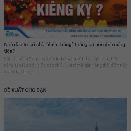
Nhà đầu tư có chờ “điểm trũng” tháng cô hồn để xuống
tiền?
Cận kề tháng 7 âm lịch (còn gọi là tháng cô hồn), thị trường bất
động sản liệu diễn biến “đảo chiều” khi tâm lý săn hàng thời điểm này
có thể bật tăng?.
ĐỀ XUẤT CHO BẠN