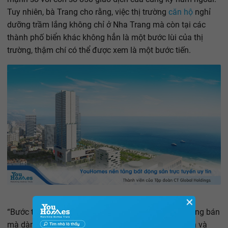
Tuy nhiên, bà Trang cho rằng, việc thị trường
căn hộ
nghỉ
dưỡng trầm lắng không chỉ ở Nha Trang mà còn tại các
thành phố biển khác không hẳn là một bước lùi của thị
trường, thậm chí có thể được xem là một bước tiến.
✕
“Bước tiến ở đây chúng tôi không nhận định trên lượng bán
mà dành sự quan tâm nhiều hơn đến tính minh bạch và