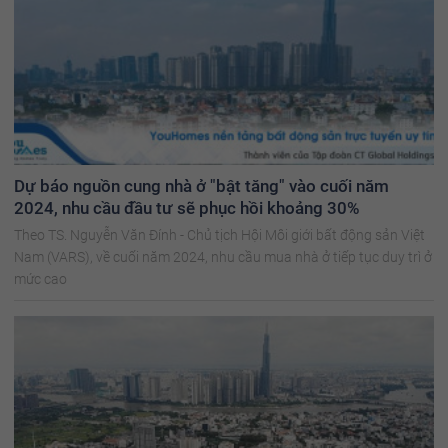
Dự báo nguồn cung nhà ở "bật tăng" vào cuối năm
2024, nhu cầu đầu tư sẽ phục hồi khoảng 30%
Theo TS. Nguyễn Văn Đính - Chủ tịch Hội Môi giới bất động sản Việt
Nam (VARS), về cuối năm 2024, nhu cầu mua nhà ở tiếp tục duy trì ở
mức cao