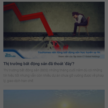
Thị trường bất động sản đã thoát 'đáy'?
Thị trường bất động sản (BĐS) những tháng cuối năm dù có những
tín hiệu tốt nhưng vẫn còn nhiều dự án chưa gỡ vướng được về pháp
lý, giao dịch hạn chế.