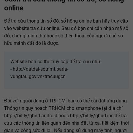
online
Để tra cứu thông tin sổ đỏ, sổ hồng online bạn hãy truy cập
vào website tra cứu online. Sau đó bạn chỉ cần nhập mã sổ
đỏ, chứng minh thư hoặc số điện thoại của người chủ sỡ
hữu mảnh đất đó là được.
Website bạn có thể truy cập để tra cứu như:
- http://datdai-sotnmt.baria-
vungtau.gov.vn/tracuugcn
Đối với người dùng ở TP.HCM, bạn có thể cài đặt ứng dụng
Thông tin quy hoạch TP.HCM cho smartphone tại địa chỉ
http://bit.ly/qhnd-android hoặc http://bit.ly/qhnd-ios để tra
cứu các thông tin liên quan đến nhà đất từ xa, tiết kiệm thời
gian và công sức đi lại. Nếu đang sử dụng máy tính, người