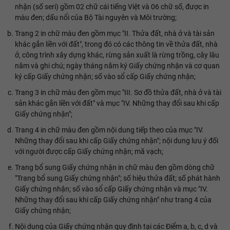
nhận (số seri) gồm 02 chữ cái tiếng Việt và 06 chữ số, được in
màu đen; dấu nổi của Bộ Tài nguyên và Môi trường;
Trang 2 in chữ màu đen gồm mục "II. Thửa đất, nhà ở và tài sản
khác gắn liền với đất", trong đó có các thông tin về thửa đất, nhà
ở, công trình xây dựng khác, rừng sản xuất là rừng trồng, cây lâu
năm và ghi chú; ngày tháng năm ký Giấy chứng nhận và cơ quan
ký cấp Giấy chứng nhận; số vào sổ cấp Giấy chứng nhận;
Trang 3 in chữ màu đen gồm mục "III. Sơ đồ thửa đất, nhà ở và tài
sản khác gắn liền với đất" và mục "IV. Những thay đổi sau khi cấp
Giấy chứng nhận";
Trang 4 in chữ màu đen gồm nội dung tiếp theo của mục "IV.
Những thay đổi sau khi cấp Giấy chứng nhận"; nội dung lưu ý đối
với người được cấp Giấy chứng nhận; mã vạch;
Trang bổ sung Giấy chứng nhận in chữ màu đen gồm dòng chữ
"Trang bổ sung Giấy chứng nhận"; số hiệu thửa đất; số phát hành
Giấy chứng nhận; số vào sổ cấp Giấy chứng nhận và mục "IV.
Những thay đổi sau khi cấp Giấy chứng nhận" như trang 4 của
Giấy chứng nhận;
Nội dung của Giấy chứng nhận quy định tại các Điểm a, b, c, d và