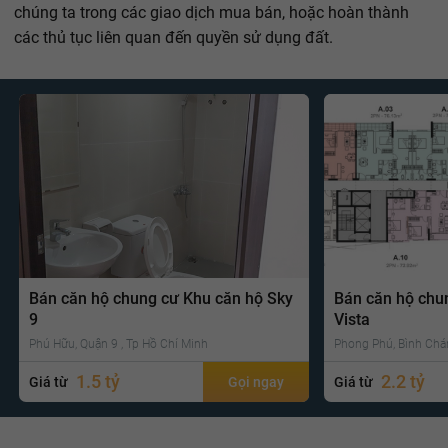
chúng ta trong các giao dịch mua bán, hoặc hoàn thành
các thủ tục liên quan đến quyền sử dụng đất.
Bán căn hộ chung cư Khu căn hộ Sky
Bán căn hộ chu
9
Vista
Phú Hữu, Quận 9 , Tp Hồ Chí Minh
Phong Phú, Bình Chá
1.5 tỷ
2.2 tỷ
Giá từ
Gọi ngay
Giá từ