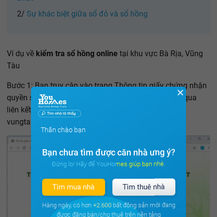
2/
Sự khác biệt giữa sổ đỏ và sổ hồng
Ví dụ về
kiểm tra sổ hồng online
tại khu vực Bà Rịa, Vũng
Tàu
Bước 1: Bạn truy cập vào trang Thông tin giấy chứng nhận
✕
quyền sử dụng đất của tỉnh Bà Rịa Vũng Tàu thông qua
liên kết http://datdai-sotnmt.baria-
vungtau.gov.vn/tracuugcn/
Thân chào bạn
Bạn chưa tìm được căn nhà ưng ý?
Đừng lo! Hãy để YouHomes giúp bạn nhé.
Tìm mua nhà
Tìm thuê nhà
Hàng ngày, có hơn
+2.600
bất động sản mới đang
được đăng bán/cho thuê trên nền tảng