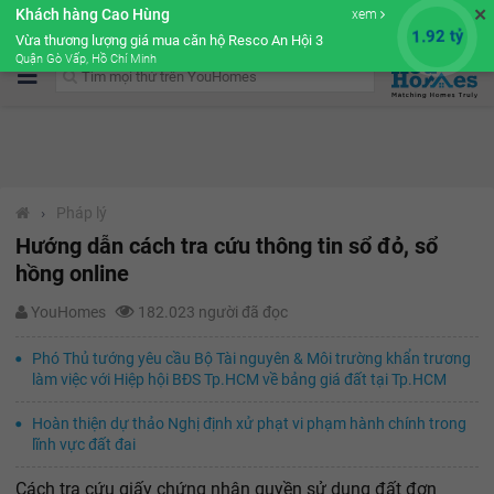
✕
Khách hàng Cao Hùng
xem
Cộng đồng Môi giới bPRO
1.92 tỷ
Vừa thương lượng giá mua căn hộ Resco An Hội 3
Quận Gò Vấp, Hồ Chí Minh
›
Pháp lý
Hướng dẫn cách tra cứu thông tin sổ đỏ, sổ
hồng online
YouHomes
182.023 người đã đọc
Phó Thủ tướng yêu cầu Bộ Tài nguyên & Môi trường khẩn trương
làm việc với Hiệp hội BĐS Tp.HCM về bảng giá đất tại Tp.HCM
Hoàn thiện dự thảo Nghị định xử phạt vi phạm hành chính trong
lĩnh vực đất đai
Cách tra cứu giấy chứng nhận quyền sử dụng đất đơn