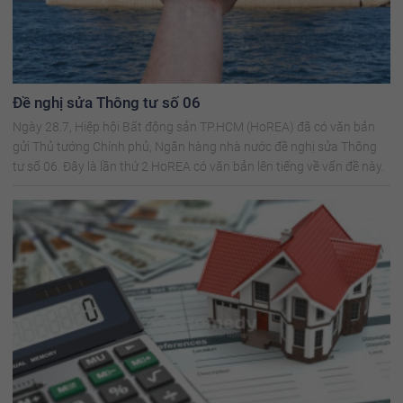
Đề nghị sửa Thông tư số 06
Ngày 28.7, Hiệp hội Bất động sản TP.HCM (HoREA) đã có văn bản
gửi Thủ tướng Chính phủ, Ngân hàng nhà nước đề nghị sửa Thông
tư số 06. Đây là lần thứ 2 HoREA có văn bản lên tiếng về vấn đề này.