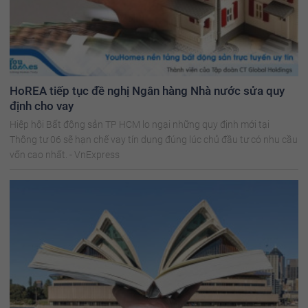
HoREA tiếp tục đề nghị Ngân hàng Nhà nước sửa quy
định cho vay
Hiệp hội Bất động sản TP HCM lo ngại những quy định mới tại
Thông tư 06 sẽ hạn chế vay tín dụng đúng lúc chủ đầu tư có nhu cầu
vốn cao nhất. - VnExpress