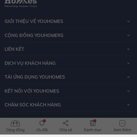
GIỚI THIỆU VỀ YOUHOMES
CỘNG ĐỒNG YOUHOMERS
LIÊN KẾT
DỊCH VỤ KHÁCH HÀNG
TẢI ỨNG DỤNG YOUHOMES
KẾT NỐI VỚI YOUHOMES
CHĂM SÓC KHÁCH HÀNG
© 2026 - Công Ty TNHH CT Toàn Cầu
Tầng 12 toà Hồ Gươm Plaza, 102 Trần Phú, Phường Mộ Lao, Hà Đông, Hà Nội
Cộng đồng
Ưu đãi
Chia sẻ
Danh mục
Xem thêm