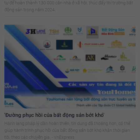
tư để hoàn thành 130.000 căn nhà ở xã hội, thúc đẩy thị trường bất
động sản trong năm 2024.
'Đường phục hồi của bất động sản bớt khó'
Hành lang pháp lý dần hoàn thiện, tín dụng đã thoáng hơn, có thể
giúp hành trình phục hồi của bất động sản bớt khó khăn thời gian
tới, theo các chuyên gia. - VnExpress