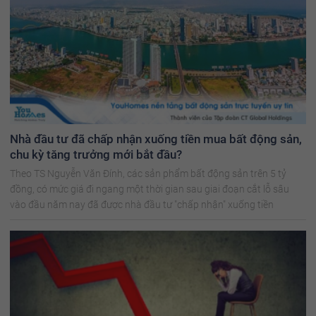
Nhà đầu tư đã chấp nhận xuống tiền mua bất động sản,
chu kỳ tăng trưởng mới bắt đầu?
Theo TS Nguyễn Văn Đính, các sản phẩm bất động sản trên 5 tỷ
đồng, có mức giá đi ngang một thời gian sau giai đoạn cắt lỗ sâu
vào đầu năm nay đã được nhà đầu tư "chấp nhận" xuống tiền