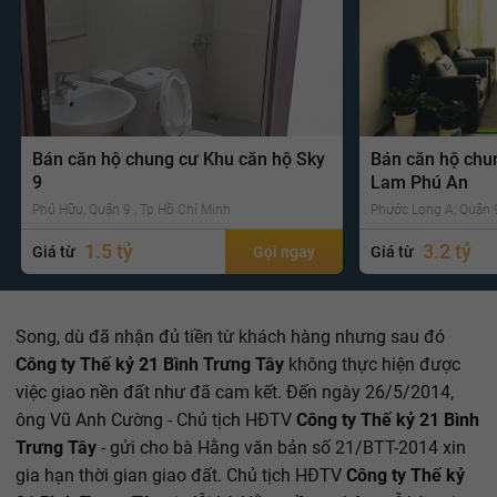
Bán căn hộ chung cư Khu căn hộ Sky
Bán căn hộ chu
9
Lam Phú An
Phú Hữu, Quận 9 , Tp Hồ Chí Minh
Phước Long A, Quận 9
1.5 tỷ
3.2 tỷ
Giá từ
Gọi ngay
Giá từ
Song, dù đã nhận đủ tiền từ khách hàng nhưng sau đó
Công ty Thế kỷ 21 Bình Trưng Tây
không thực hiện được
việc giao nền đất như đã cam kết. Đến ngày 26/5/2014,
ông Vũ Anh Cường - Chủ tịch HĐTV
Công ty Thế kỷ 21 Bình
Trưng Tây
- gửi cho bà Hằng văn bản số 21/BTT-2014 xin
gia hạn thời gian giao đất. Chủ tịch HĐTV
Công ty Thế kỷ