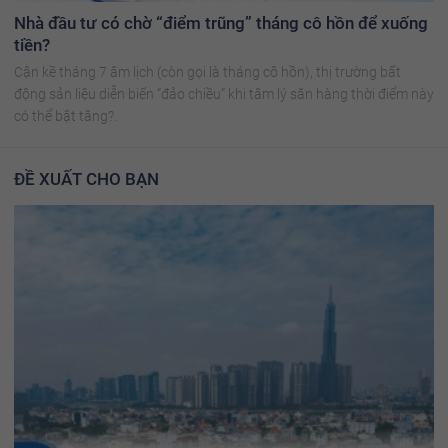
Nhà đầu tư có chờ “điểm trũng” tháng cô hồn để xuống
tiền?
Cận kề tháng 7 âm lịch (còn gọi là tháng cô hồn), thị trường bất
động sản liệu diễn biến “đảo chiều” khi tâm lý săn hàng thời điểm này
có thể bật tăng?.
ĐỀ XUẤT CHO BẠN