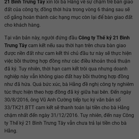
21 Bình Trưng Tây
xin lỗi bà Hằng về sự chậm trễ bàn giao
đất của công ty, đồng thời hứa trong vòng 6 tháng sau sẽ
cố gắng hoàn thành các hạng mục còn lại để bàn giao đất
cho khách hàng.
Tại văn bản này, người đứng đầu
Công ty Thế kỷ 21 Bình
Trưng Tây
cam kết nếu sau thời hạn trên chưa bàn giao
được nền đất như cam kết thì chủ đầu tư này sẽ thực hiện
việc bồi thường hợp đồng như các điều khoản thoả thuận
đã ký. Tuy nhiên, thời hạn cam kết trôi qua nhưng doanh
nghiệp này vẫn không giao đất hay bồi thường hợp đồng
như đã hứa. Quá bức xúc, bà Hằng đề nghị công ty nghiêm
túc thực hiện theo hợp đồng đã ký giữa hai bên. Đến ngày
30/8/2016, ông Vũ Anh Cường tiếp tục ký văn bản số
33/TK21.BTT cam kết sẽ thanh toán lại tiền cho bà Hằng
chậm nhất đến ngày 31/12/2016. Tuy nhiên, đến nay Công
ty Thế kỷ 21 Bình Trưng Tây vẫn chưa trả lại tiền cho bà
Hằng.