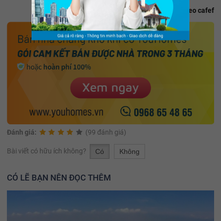
Theo cafef
Đánh giá:
(99 đánh giá)
Bài viết có hữu ích không?
Có
Không
CÓ LẼ BẠN NÊN ĐỌC THÊM