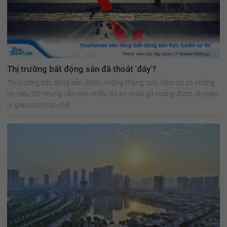
Thị trường bất động sản đã thoát 'đáy'?
Thị trường bất động sản (BĐS) những tháng cuối năm dù có những
tín hiệu tốt nhưng vẫn còn nhiều dự án chưa gỡ vướng được về pháp
lý, giao dịch hạn chế.