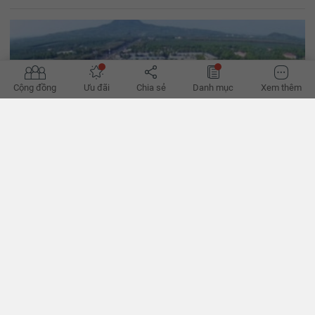
Cộng đồng
Ưu đãi
Chia sẻ
Danh mục
Xem thêm
Thị trường đất nền phía Nam trượt dài trong năm 2023
Tiếp đà ảm đạm từ giữa năm 2022, thị trường đất nền phía Nam
năm nay trượt dài trong tình trạng thanh khoản yếu, giá bán giảm
sâu. - VnExpress