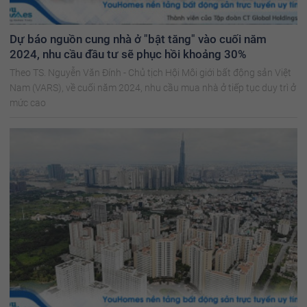
Dự báo nguồn cung nhà ở "bật tăng" vào cuối năm
2024, nhu cầu đầu tư sẽ phục hồi khoảng 30%
Theo TS. Nguyễn Văn Đính - Chủ tịch Hội Môi giới bất động sản Việt
Nam (VARS), về cuối năm 2024, nhu cầu mua nhà ở tiếp tục duy trì ở
mức cao