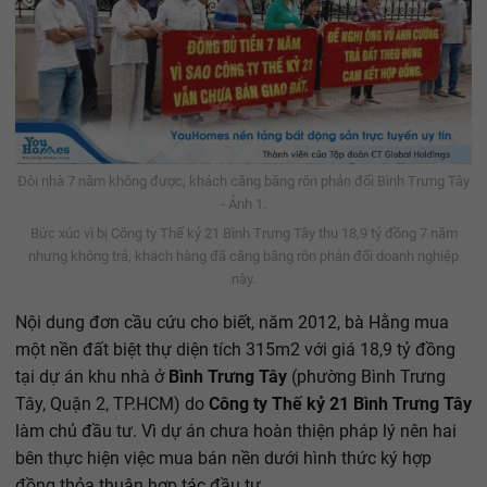
Đòi nhà 7 năm không được, khách căng băng rôn phản đối Bình Trưng Tây
- Ảnh 1.
Bức xúc vì bị Công ty Thế kỷ 21 Bình Trưng Tây thu 18,9 tỷ đồng 7 năm
nhưng không trả, khách hàng đã căng băng rôn phản đối doanh nghiệp
này.
Nội dung đơn cầu cứu cho biết, năm 2012, bà Hằng mua
một nền đất biệt thự diện tích 315m2 với giá 18,9 tỷ đồng
tại dự án khu nhà ở
Bình Trưng Tây
(phường Bình Trưng
Tây, Quận 2, TP.HCM) do
Công ty Thế kỷ 21 Bình Trưng Tây
làm chủ đầu tư. Vì dự án chưa hoàn thiện pháp lý nên hai
bên thực hiện việc mua bán nền dưới hình thức ký hợp
đồng thỏa thuận hợp tác đầu tư.