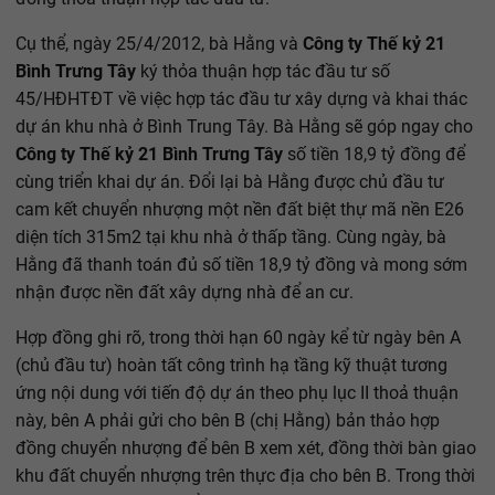
Cụ thể, ngày 25/4/2012, bà Hằng và
Công ty Thế kỷ 21
Bình Trưng Tây
ký thỏa thuận hợp tác đầu tư số
45/HĐHTĐT về việc hợp tác đầu tư xây dựng và khai thác
dự án khu nhà ở Bình Trung Tây. Bà Hằng sẽ góp ngay cho
Công ty Thế kỷ 21 Bình Trưng Tây
số tiền 18,9 tỷ đồng để
cùng triển khai dự án. Đổi lại bà Hằng được chủ đầu tư
cam kết chuyển nhượng một nền đất biệt thự mã nền E26
diện tích 315m2 tại khu nhà ở thấp tầng. Cùng ngày, bà
Hằng đã thanh toán đủ số tiền 18,9 tỷ đồng và mong sớm
nhận được nền đất xây dựng nhà để an cư.
Hợp đồng ghi rõ, trong thời hạn 60 ngày kể từ ngày bên A
(chủ đầu tư) hoàn tất công trình hạ tầng kỹ thuật tương
ứng nội dung với tiến độ dự án theo phụ lục II thoả thuận
này, bên A phải gửi cho bên B (chị Hằng) bản thảo hợp
đồng chuyển nhượng để bên B xem xét, đồng thời bàn giao
khu đất chuyển nhượng trên thực địa cho bên B. Trong thời