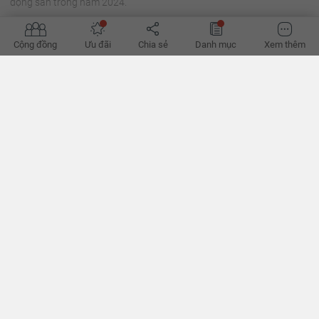
động sản trong năm 2024.
Cộng đồng
Ưu đãi
Chia sẻ
Danh mục
Xem thêm
'Đường phục hồi của bất động sản bớt khó'
Hành lang pháp lý dần hoàn thiện, tín dụng đã thoáng hơn, có thể
giúp hành trình phục hồi của bất động sản bớt khó khăn thời gian
tới, theo các chuyên gia. - VnExpress