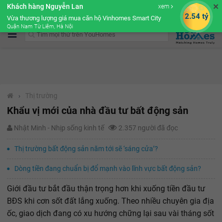
✕
Khách hàng Nguyễn Lan
xem
Cộng đồng Môi giới bPRO
2.54 tỷ
Vừa thương lượng giá mua căn hộ Vinhomes Smart City
Quận Nam Từ Liêm, Hà Nội
›
Thị trường
Khẩu vị mới của nhà đầu tư bất động sản
Nhật Minh - Nhịp sống kinh tế
2.357 người đã đọc
Thị trường bất động sản năm tới sẽ ‘sáng cửa’?
Dòng tiền đang chuẩn bị đổ mạnh vào lĩnh vực bất động sản?
Giới đầu tư bắt đầu thận trọng hơn khi xuống tiền đầu tư
BĐS khi cơn sốt đất lắng xuống. Theo nhiều chuyên gia địa
ốc, giao dịch đang có xu hướng chững lại sau vài tháng sốt