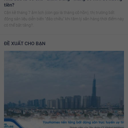
tiền?
Cận kề tháng 7 âm lịch (còn gọi là tháng cô hồn), thị trường bất
động sản liệu diễn biến “đảo chiều” khi tâm lý săn hàng thời điểm này
có thể bật tăng?.
ĐỀ XUẤT CHO BẠN