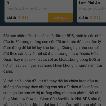
9
Lam Phú An
Phú Hữu, Quận 9 , Tp Hồ Chí Minh
Phước Long A, Quận 9
1.5 tỷ
3.2 tỷ
Giá từ
Gọi ngay
Giá từ
Bài học nhãn tiền cho các nhà đầu tư BĐS, nhất là các nhà
đầu tư F0 trong những cơn sốt đất ảo trước đó theo tâm lý
đám đông để lại hệ lụy khó lường. Chẳng hạn như cơn sốt
đất theo sân bay ở một số địa phương như ở Técníc Hớn
Quản, hay một số khu vực sốt ảo khác...bong bóng BĐS xì
hơi chỉ sau vài ngày sốt nóng khiến không ít người nếm trái
đắng.
Vì thế, nhiều nhà đầu tư đã thay đổi lại chiến lược đầu tư,
không còn chạy theo những cơn sốt đất điên đảo, mà có
sự chọn lọc hơn về thị trường cũng như sản phẩm. Nói như
ông Matthew Powell - Giám đốc Savills Hà Nội, BĐS nhà ở,
vẫn luôn là kênh đầu tư dài hạn hấp dẫn, một trong những