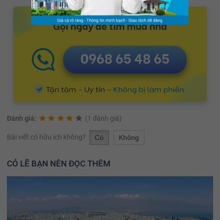
Đánh giá:
(1 đánh giá)
Bài viết có hữu ích không?
Có
Không
CÓ LẼ BẠN NÊN ĐỌC THÊM