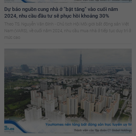
Dự báo nguồn cung nhà ở "bật tăng" vào cuối năm
2024, nhu cầu đầu tư sẽ phục hồi khoảng 30%
Theo TS. Nguyễn Văn Đính - Chủ tịch Hội Môi giới bất động sản Việt
Nam (VARS), về cuối năm 2024, nhu cầu mua nhà ở tiếp tục duy trì ở
mức cao