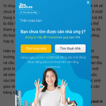
✕
Vị chuyên gia này nhận định, thị trường BĐS thời gian tới sẽ
chưa thể xuất hiện những cơn sốt đất như trước đây, ít nhất
trong ngắn hạn. Sau cơn sốt đất thì giá đất ở một số nơi đã
Thân chào bạn
bị đẩy lên quá giá trị thực tế. Nhà đầu tư mới sẽ chưa thể
tham gia ngay vào thị trường, muốn thu hút nhà đầu tư thì
Bạn chưa tìm được căn nhà ưng ý?
thị trường buộc phải tự điều chỉnh giá xuống một ngưỡng
Đừng lo! Hãy để YouHomes giúp bạn nhé.
hợp lý.
Tìm mua nhà
Tìm thuê nhà
Hiện tượng tăng giá đất, về bản chất sẽ dẫn tới việc thị
trường cần thời gian nhất định để cân bằng lại giữa cung
Hàng ngày, có hơn
+2.600
bất động sản mới đang
được đăng bán/cho thuê trên nền tảng
và cầu thật, có thể xác lập một nền giá mới, làm nên dư địa
YouHomes.
phát triển cho các địa phương và tỉnh thành. Nền giá mới
sẽ sớm định hình nhưng sự tự điều chỉnh này phụ thuộc
vào từng khu vực. Riêng với những thị trường đã phát sinh
giao dịch với giá tăng cao, việc điều chỉnh về mức giá cân
bằng sẽ mất nhiều thời gian hơn.
Nhật Minh - Nhịp sống kinh tế