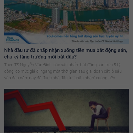
Nhà đầu tư đã chấp nhận xuống tiền mua bất động sản,
chu kỳ tăng trưởng mới bắt đầu?
Theo TS Nguyễn Văn Đính, các sản phẩm bất động sản trên 5 tỷ
đồng, có mức giá đi ngang một thời gian sau giai đoạn cắt lỗ sâu
vào đầu năm nay đã được nhà đầu tư "chấp nhận" xuống tiền