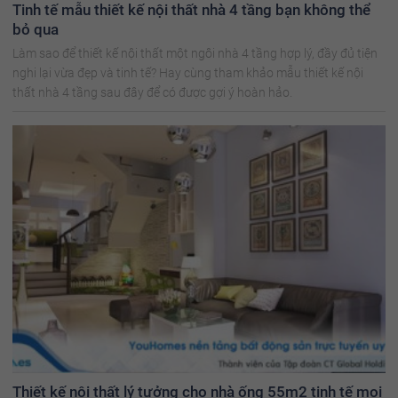
Tinh tế mẫu thiết kế nội thất nhà 4 tầng bạn không thể
bỏ qua
Làm sao để thiết kế nội thất một ngôi nhà 4 tầng hợp lý, đầy đủ tiện
nghi lại vừa đẹp và tinh tế? Hay cùng tham khảo mẫu thiết kế nội
thất nhà 4 tầng sau đây để có được gợi ý hoàn hảo.
Thiết kế nội thất lý tưởng cho nhà ống 55m2 tinh tế mọi