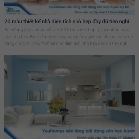
20 mẫu thiết kế nhà diện tích nhỏ hẹp đầy đủ tiện nghi
Bạn đang gặp vướng mắc khi bố trí sao cho hợp lý với những ngôi
nhà nhỏ hẹp. Bài viết này sẽ giúp bạn giải quyết vấn đề một cách dễ
dàng cùng 20 mẫu thiết kế nhà diện tích nhỏ hẹp đầy đủ tiện nghi.