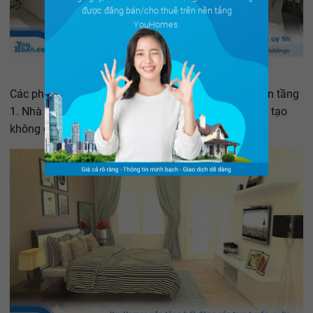
được đăng bán/cho thuê trên nền tảng
YouHomes.
Các phòng chức năng ở tầng 2 có diện tích tối ưu hơn tầng
1. Nhà vệ sinh thiết kế đẹp mắt dùng vách ngăn kính tạo
không gian mở và đảm bảo phòng luôn khô ráo.