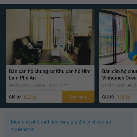
Bán căn hộ chung cư Khu căn hộ Him
Bán căn hộ chu
Lam Phú An
Vinhomes Ocea
Phước Long A, Quận 9 , Hồ Chí Minh
Đa Tốn, Huyện Gia Lâ
3.2 tỷ
1.3 tỷ
Giá từ
Gọi ngay
Giá từ
Mua nhà phố mặt tiền rộng giá 2,6 tỷ chỉ có tại
YouHomes