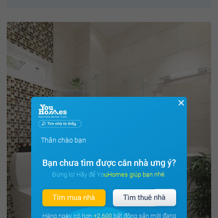
✕
Thân chào bạn
Bạn chưa tìm được căn nhà ưng ý?
Đừng lo! Hãy để YouHomes giúp bạn nhé.
Tìm mua nhà
Tìm thuê nhà
Hàng ngày, có hơn
+2.600
bất động sản mới đang