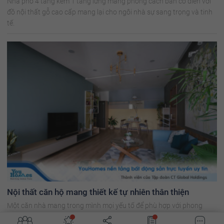
Nhà phố 4 tầng kèm 1 tầng lửng mang phong cách bán cổ điển với
đồ nội thất gỗ cao cấp mang lại cho ngôi nhà sự sang trọng và tinh
tế.
Nội thất căn hộ mang thiết kế tự nhiên thân thiện
Một căn nhà mang trong mình mọi yếu tố để phù hợp với phong
cách sống của bạn. Cùng YouHomes thiết kế căn hộ trong giấc mơ