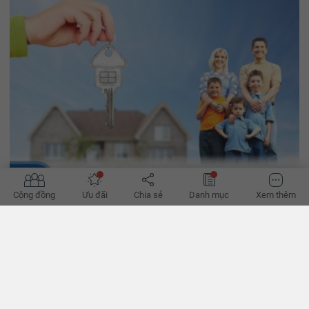
Cộng đồng
Ưu đãi
Chia sẻ
Danh mục
Xem thêm
Điều kiện cần thiết để người nước ngoài mua nhà ở Việt
Nam
Người nước ngoài mua nhà ở Việt Nam có được hay không? Họ cần
những thủ tục và điều kiện để họ mua nhà ra sao? Hãy để
YouHomes giúp bạn tìm hiểu nhé!