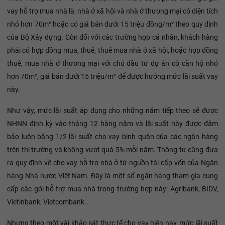
vay hỗ trợ mua nhà là: nhà ở xã hội và nhà ở thương mại có diện tích
nhỏ hơn 70m² hoặc có giá bán dưới 15 triệu đồng/m² theo quy định
của Bộ Xây dựng. Còn đối với các trường hợp cá nhân, khách hàng
phải có hợp đồng mua, thuê, thuê mua nhà ở xã hội, hoặc hợp đồng
thuê, mua nhà ở thương mại với chủ đầu tư dự án có căn hộ nhỏ
hơn 70m², giá bán dưới 15 triệu/m² để được hưởng mức lãi suất vay
này.
Như vậy, mức lãi suất áp dụng cho những năm tiếp theo sẽ được
NHNN định kỳ vào tháng 12 hàng năm và lãi suất này được đảm
bảo luôn bằng 1/2 lãi suất cho vay bình quân của các ngân hàng
trên thị trường và không vượt quá 5% mỗi năm. Thông tư cũng đưa
ra quy định về cho vay hỗ trợ nhà ở từ nguồn tái cấp vốn của Ngân
hàng Nhà nước Việt Nam. Đây là một số ngân hàng tham gia cung
cấp các gói hỗ trợ mua nhà trong trường hợp này: Agribank, BIDV,
Vietinbank, Vietcombank...
Nhưng theo một vài khảo sát thực tế cho vay hiện nay, mức lãi suất