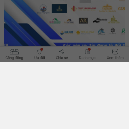
Cộng đồng
Ưu đãi
Chia sẻ
Danh mục
Xem thêm
'Đường phục hồi của bất động sản bớt khó'
Hành lang pháp lý dần hoàn thiện, tín dụng đã thoáng hơn, có thể
giúp hành trình phục hồi của bất động sản bớt khó khăn thời gian
tới, theo các chuyên gia. - VnExpress