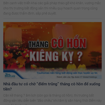
Bên cạnh việc triển khai các giải pháp tháo gỡ khó khăn, vướng mắc
cho thị trường bất động sản thì nhiều quy hoạch quan trọng cũng
đang được thẩm định, sắp phê duyệt.
Nhà đầu tư có chờ “điểm trũng” tháng cô hồn để xuống
tiền?
Cận kề tháng 7 âm lịch (còn gọi là tháng cô hồn), thị trường bất
động sản liệu diễn biến “đảo chiều” khi tâm lý săn hàng thời điểm này