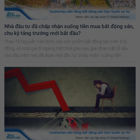
Nhà đầu tư đã chấp nhận xuống tiền mua bất động sản,
chu kỳ tăng trưởng mới bắt đầu?
Theo TS Nguyễn Văn Đính, các sản phẩm bất động sản trên 5 tỷ
đồng, có mức giá đi ngang một thời gian sau giai đoạn cắt lỗ sâu
vào đầu năm nay đã được nhà đầu tư "chấp nhận" xuống tiền