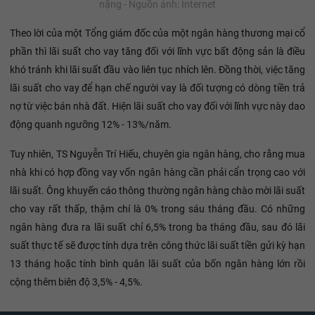
nặng - Nguồn ảnh: Internet
Theo lời của một Tổng giám đốc của một ngân hàng thương mại cổ
phần thì lãi suất cho vay tăng đối với lĩnh vực bất động sản là điều
khó tránh khi lãi suất đầu vào liên tục nhích lên. Đồng thời, việc tăng
lãi suất cho vay để hạn chế người vay là đối tượng có dòng tiền trả
nợ từ việc bán nhà đất. Hiện lãi suất cho vay đối với lĩnh vực này dao
động quanh ngưỡng 12% - 13%/năm.
Tuy nhiên, TS Nguyễn Trí Hiếu, chuyên gia ngân hàng, cho rằng mua
nhà khi có hợp đồng vay vốn ngân hàng cần phải cẩn trọng cao với
lãi suất. Ông khuyến cáo thông thường ngân hàng chào mời lãi suất
cho vay rất thấp, thậm chí là 0% trong sáu tháng đầu. Có những
ngân hàng đưa ra lãi suất chỉ 6,5% trong ba tháng đầu, sau đó lãi
suất thực tế sẽ được tính dựa trên công thức lãi suất tiền gửi kỳ hạn
13 tháng hoặc tính bình quân lãi suất của bốn ngân hàng lớn rồi
cộng thêm biên độ 3,5% - 4,5%.