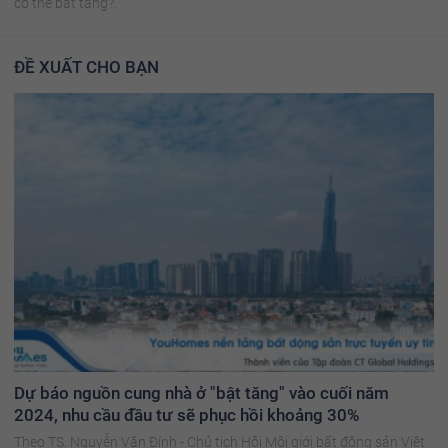
có thể bật tăng?.
ĐỀ XUẤT CHO BẠN
Dự báo nguồn cung nhà ở "bật tăng" vào cuối năm
2024, nhu cầu đầu tư sẽ phục hồi khoảng 30%
Theo TS. Nguyễn Văn Đính - Chủ tịch Hội Môi giới bất động sản Việt