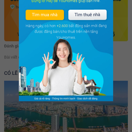
Đừng lo! Hãy để YouHomes giúp bạn nhé.
Tìm mua nhà
Tìm thuê nhà
Hàng ngày, có hơn
+2.600
bất động sản mới đang
được đăng bán/cho thuê trên nền tảng
YouHomes.
Đánh giá:
(67 đánh giá)
Bài viết có hữu ích không?
Có
Không
CÓ LẼ BẠN NÊN ĐỌC THÊM