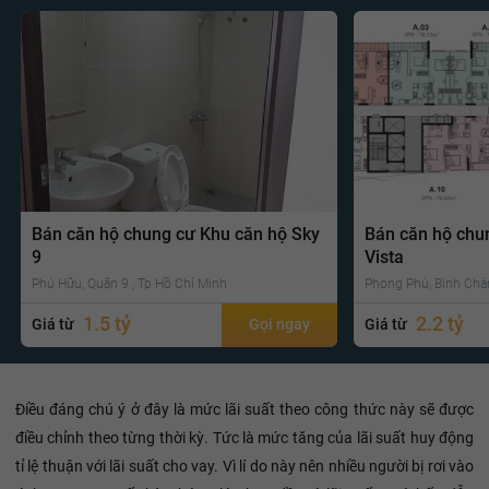
Bán căn hộ chung cư Khu căn hộ Sky
Bán căn hộ chu
9
Vista
Phú Hữu, Quận 9 , Tp Hồ Chí Minh
Phong Phú, Bình Chá
1.5 tỷ
2.2 tỷ
Giá từ
Gọi ngay
Giá từ
Điều đáng chú ý ở đây là mức lãi suất theo công thức này sẽ được
điều chỉnh theo từng thời kỳ. Tức là mức tăng của lãi suất huy động
tỉ lệ thuận với lãi suất cho vay. Vì lí do này nên nhiều người bị rơi vào