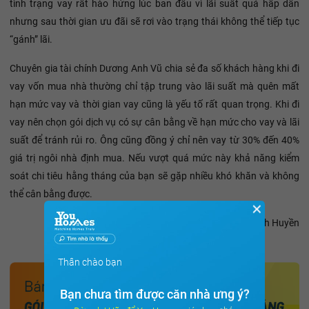
tình trạng vay rất hào hứng lúc ban đầu vì lãi suất quá hấp dẫn
nhưng sau thời gian ưu đãi sẽ rơi vào trạng thái không thể tiếp tục
“gánh” lãi.
Chuyên gia tài chính Dương Anh Vũ chia sẻ đa số khách hàng khi đi
vay vốn mua nhà thường chỉ tập trung vào lãi suất mà quên mất
hạn mức vay và thời gian vay cũng là yếu tố rất quan trọng. Khi đi
vay nên chọn gói dịch vụ có sự cân bằng về hạn mức cho vay và lãi
suất để tránh rủi ro. Ông cũng đồng ý chỉ nên vay từ 30% đến 40%
giá trị ngôi nhà định mua. Nếu vượt quá mức này khả năng kiểm
soát chi tiêu hằng tháng của bạn sẽ gặp nhiều khó khăn và không
thể cân bằng được.
✕
Tào Thanh Huyền
Thân chào bạn
Bạn chưa tìm được căn nhà ưng ý?