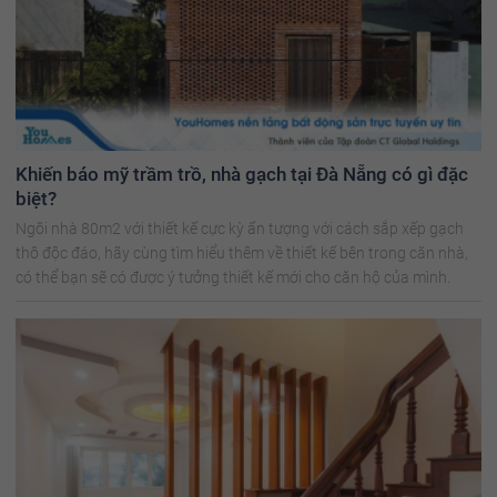
Khiến báo mỹ trầm trồ, nhà gạch tại Đà Nẵng có gì đặc
biệt?
Ngôi nhà 80m2 với thiết kế cực kỳ ấn tượng với cách sắp xếp gạch
thô độc đáo, hãy cùng tìm hiểu thêm về thiết kế bên trong căn nhà,
có thể bạn sẽ có được ý tưởng thiết kế mới cho căn hộ của mình.