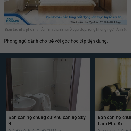
Biến tấu nhà phố mặt tiền 3m thành nơi ở cực đẹp, rộng không ngờ - Ảnh 5.
Phòng ngủ dành cho trẻ với góc học tập tiện dụng.
Bán căn hộ chung cư Khu căn hộ Sky
Bán căn hộ chu
9
Lam Phú An
Phú Hữu, Quận 9 , Tp Hồ Chí Minh
Phước Long A, Quận 9