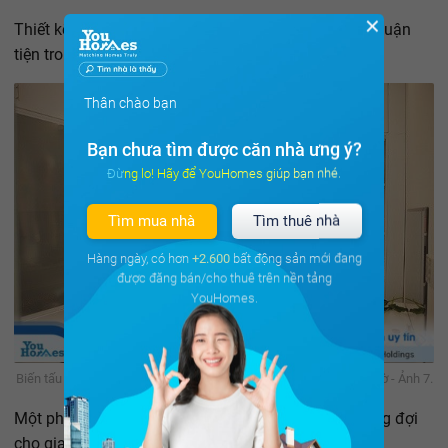
✕
Thiết kế tủ âm tường và giá sách độc đáo giúp trẻ thuận
tiện trong sinh hoạt.
Thân chào bạn
Bạn chưa tìm được căn nhà ưng ý?
Đừng lo! Hãy để YouHomes giúp bạn nhé.
Tìm mua nhà
Tìm thuê nhà
Hàng ngày, có hơn
+2.600
bất động sản mới đang
được đăng bán/cho thuê trên nền tảng
YouHomes.
Biến tấu nhà phố mặt tiền 3m thành nơi ở cực đẹp, rộng không ngờ - Ảnh 7.
Một phòng thay đồ nhỏ, mang đến sự tiện nghi mong đợi
cho gia chủ.