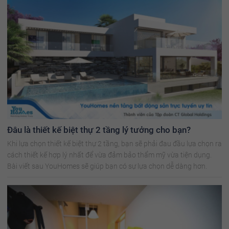
Đâu là thiết kế biệt thự 2 tầng lý tưởng cho bạn?
Khi lựa chọn thiết kế biệt thự 2 tầng, bạn sẽ phải đau đầu lựa chọn ra
cách thiết kế hợp lý nhất để vừa đảm bảo thẩm mỹ vừa tiện dụng.
Bài viết sau YouHomes sẽ giúp bạn có sự lựa chọn dễ dàng hơn.