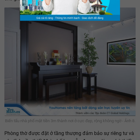
Biến tấu nhà phố mặt tiền 3m thành nơi ở cực đẹp, rộng không ngờ - Ảnh 8.
Phòng thờ được đặt ở tầng thượng đảm bảo sự riêng tư và