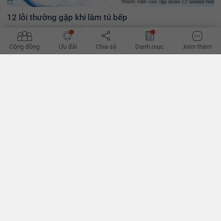
12 lỗi thường gặp khi làm tủ bếp
Dùng không đúng loại gỗ, lắp tay nắm sai vị trí, thiếu ổ điện... là các
lỗi cần lưu ý từ ban đầu khi thi công tủ bếp. - VnExpress
Cộng đồng
Ưu đãi
Chia sẻ
Danh mục
Xem thêm
Tháng 11: Tháng tri ân - Tặng ngay 80% giá trị gói dịch
vụ