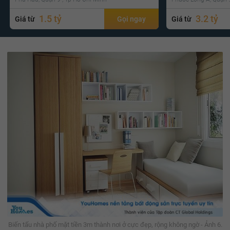
1.5 tỷ
3.2 tỷ
Giá từ
Gọi ngay
Giá từ
Biến tấu nhà phố mặt tiền 3m thành nơi ở cực đẹp, rộng không ngờ - Ảnh 6.