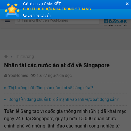
✕
Gói dịch vụ CAM KẾT
Cộng đồng Môi giới bPRO
CHO THUÊ ĐƯỢC NHÀ TRONG 2 THÁNG
Liên hệ tư vấn
›
Thị trường
Nhân tài các nước ào ạt đổ về Singapore
YouHomes
1.627 người đã đọc
Thị trường bất động sản năm tới sẽ ‘sáng cửa’?
Dòng tiền đang chuẩn bị đổ mạnh vào lĩnh vực bất động sản?
Tuần lễ Sáng tạo vì quốc gia thông minh (SNI) đã khai mạc
ngày 24-6 tại Singapore, quy tụ hơn 15.000 quan chức
chính phủ và những lãnh đạo các ngành công nghiệp từ