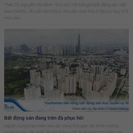
Theo TS. Nguyễn Văn Đính - Chủ tịch Hội Môi giới bất động sản Việt
Nam (VARS), về cuối năm 2024, nhu cầu mua nhà ở tiếp tục duy trì ở
mức cao
Bất động sản đang trên đà phục hồi
Nguồn cung khan hiếm kéo dài trong thời gian dài khiến những
người có nhu cầu thật về nhà ở đang rất “khát khao” tìm kiếm cho