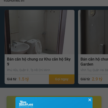
YouHomes.vn
Bán căn hộ chung cư Khu căn hộ Sky
Bán căn hộ chu
9
Garden
Phú Hữu, Quận 9 , Tp Hồ Chí Minh
Vĩnh Tuy, Quận Hai Bà
1.5 tỷ
2.9 tỷ
Giá từ
Gọi ngay
Giá từ
✕