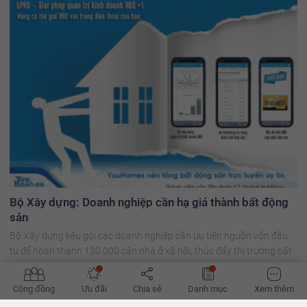
Bộ Xây dựng: Doanh nghiệp cần hạ giá thành bất động
sản
Bộ Xây dựng kêu gọi các doanh nghiệp cần ưu tiên nguồn vốn đầu
tư để hoàn thành 130.000 căn nhà ở xã hội, thúc đẩy thị trường bất
động sản trong năm 2024.
Cộng đồng
Ưu đãi
Chia sẻ
Danh mục
Xem thêm