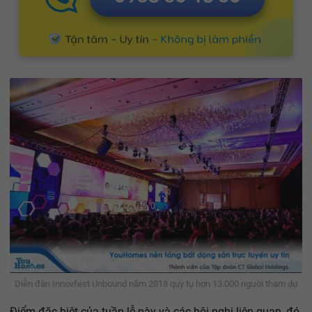
Diễn đàn Innovfest Unbound năm 2018 quy tụ hơn 13.000 người tham dự
Điểm đặc biệt của tuần lễ này và các hội nghị liên quan, đó