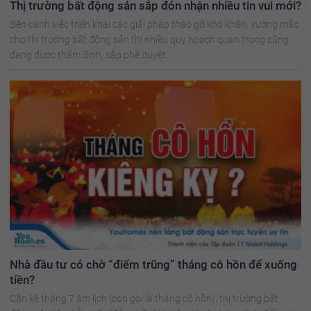
Thị trường bất động sản sắp đón nhận nhiều tin vui mới?
Bên cạnh việc triển khai các giải pháp tháo gỡ khó khăn, vướng mắc
cho thị trường bất động sản thì nhiều quy hoạch quan trọng cũng
đang được thẩm định, sắp phê duyệt.
Nhà đầu tư có chờ “điểm trũng” tháng cô hồn để xuống
tiền?
Cận kề tháng 7 âm lịch (còn gọi là tháng cô hồn), thị trường bất