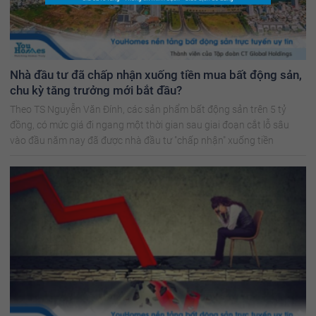
Nhà đầu tư đã chấp nhận xuống tiền mua bất động sản,
chu kỳ tăng trưởng mới bắt đầu?
Theo TS Nguyễn Văn Đính, các sản phẩm bất động sản trên 5 tỷ
đồng, có mức giá đi ngang một thời gian sau giai đoạn cắt lỗ sâu
vào đầu năm nay đã được nhà đầu tư "chấp nhận" xuống tiền