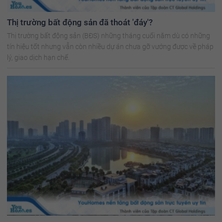
Thị trường bất động sản đã thoát 'đáy'?
Thị trường bất động sản (BĐS) những tháng cuối năm dù có những
tín hiệu tốt nhưng vẫn còn nhiều dự án chưa gỡ vướng được về pháp
lý, giao dịch hạn chế.