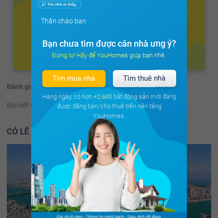
Thân chào bạn
Bạn chưa tìm được căn nhà ưng ý?
Đừng lo! Hãy để YouHomes giúp bạn nhé.
Tìm mua nhà
Tìm thuê nhà
Đánh giá:
(1 đánh giá)
Hàng ngày, có hơn
+2.600
bất động sản mới đang
Bài viết có hữu ích không?
Có
Không
được đăng bán/cho thuê trên nền tảng
YouHomes.
CÓ LẼ BẠN NÊN ĐỌC THÊM