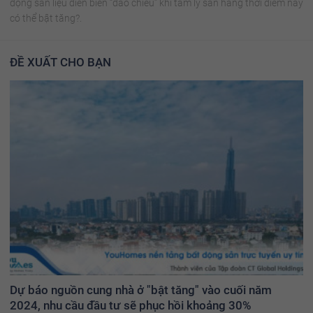
động sản liệu diễn biến “đảo chiều” khi tâm lý săn hàng thời điểm này
có thể bật tăng?.
ĐỀ XUẤT CHO BẠN
Dự báo nguồn cung nhà ở "bật tăng" vào cuối năm
2024, nhu cầu đầu tư sẽ phục hồi khoảng 30%