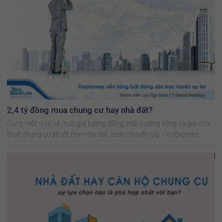
2,4 tỷ đồng mua chung cư hay nhà đất?
Cùng một vị trí và mức giá tương đồng, môi trường sống và giá cho
thuê chung cư sẽ tốt hơn nhà đất, theo chuyên gia. - VnExpress