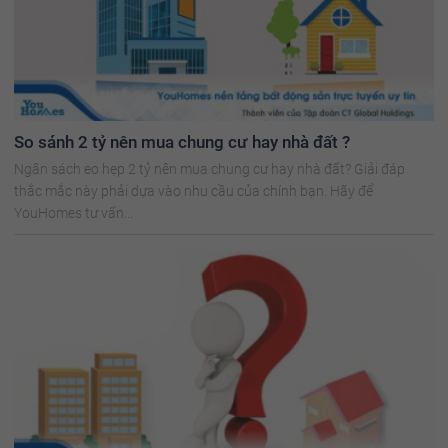
So sánh 2 tỷ nên mua chung cư hay nhà đất ?
Ngân sách eo hẹp 2 tỷ nên mua chung cư hay nhà đất? Giải đáp
thắc mắc này phải dựa vào nhu cầu của chính bạn. Hãy để
YouHomes tư vấn...