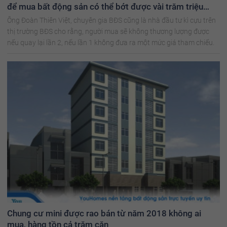
để mua bất động sản có thể bớt được vài trăm triệu
đồng
Ông Đoàn Thiên Việt, chuyên gia BĐS cũng là nhà đầu tư kì cựu trên
thị trường BĐS cho rằng, người mua sẽ không thương lượng được
nếu quay lại lần 2, nếu lần 1 không đưa ra một mức giá tham chiếu.
Chung cư mini được rao bán từ năm 2018 không ai
mua, hàng tồn cả trăm căn