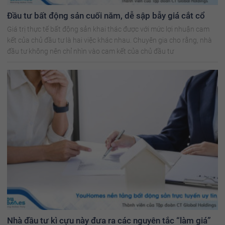
Đầu tư bất động sản cuối năm, dễ sập bẫy giá cắt cổ
Giá trị thực tế bất động sản khai thác được với mức lợi nhuận cam
kết của chủ đầu tư là hai việc khác nhau. Chuyên gia cho rằng, nhà
đầu tư không nên chỉ nhìn vào cam kết của chủ đầu tư
Nhà đầu tư kì cựu này đưa ra các nguyên tắc “làm giá”