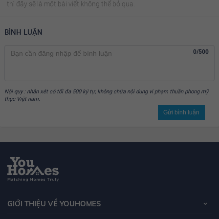
thì đây sẽ là một bài viết không thể bỏ qua.
BÌNH LUẬN
0/500
Nội quy : nhận xét có tối đa 500 ký tự, không chứa nội dung vi phạm thuần phong mỹ
thục Việt nam.
Gửi bình luận
GIỚI THIỆU VỀ YOUHOMES