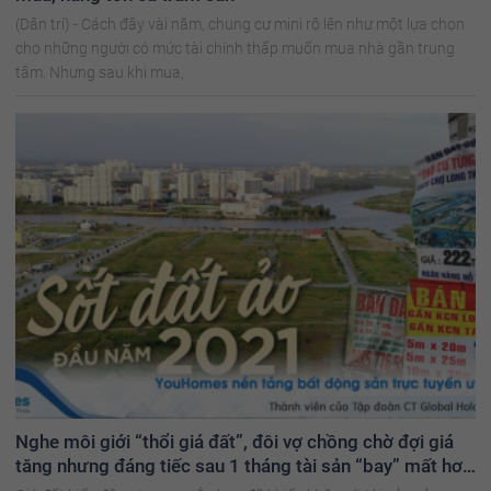
(Dân trí) - Cách đây vài năm, chung cư mini rộ lên như một lựa chọn
cho những người có mức tài chính thấp muốn mua nhà gần trung
tâm. Nhưng sau khi mua,
Nghe môi giới “thổi giá đất”, đôi vợ chồng chờ đợi giá
tăng nhưng đáng tiếc sau 1 tháng tài sản “bay” mất hơn
2 tỷ