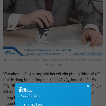
Lựa chọn văn phòng công chứng sẽ giúp bạn tiết kiệm chi phí và giao dịch
dễ dàng hơn.
Văn phòng công chứng liên kết với văn phòng đăng ký đất
đai dễ dàng hơn những nơi khác. Vì vậy, bạn có thể đến
✕
đây để làm hợp đồng chuyển nhượng, đặt cọc, các thủ tục
liên quan đến pháp lý vì tại đây họ sẽ cung cấp những
thông tin cần thiết để bạn thực hiện giao dịch một cách
thuận tiện nhất.
Thân chào bạn