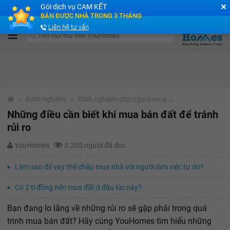
✕
Gói dịch vụ CAM KẾT
Cộng đồng Môi giới bPRO
BÁN ĐƯỢC NHÀ TRONG 3 THÁNG
Liên hệ tư vấn
›
Kinh nghiệm
›
Kinh nghiệm cho người mua nhà
Những điều cần biết khi mua bán đất để tránh
rủi ro
YouHomes
3.205 người đã đọc
Làm sao để vay thế chấp mua nhà với người làm việc tự do?
Có 2 tỉ đồng nên mua đất ở đâu lúc này?
Bạn đang lo lắng về những rủi ro sẽ gặp phải trong quá
trình mua bán đất? Hãy cùng YouHomes tìm hiểu những