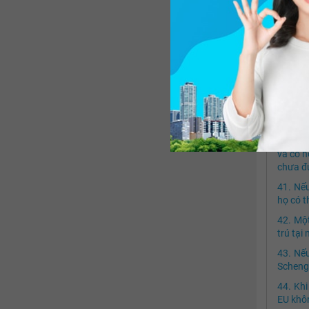
Con
trình s
2 tháng
quyền 
Một
được P
Ngư
thuế? S
Nếu
và có h
chưa đủ
Nếu
họ có t
Một
trú tại
Nếu
Schenge
Khi
EU khô