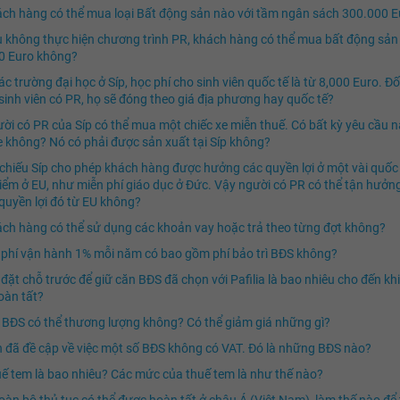
ch hàng có thể mua loại Bất động sản nào với tầm ngân sách 300.000 E
 không thực hiện chương trình PR, khách hàng có thể mua bất động sản
0 Euro không?
ác trường đại học ở Síp, học phí cho sinh viên quốc tế là từ 8,000 Euro. Đố
inh viên có PR, họ sẽ đóng theo giá địa phương hay quốc tế?
ời có PR của Síp có thể mua một chiếc xe miễn thuế. Có bất kỳ yêu cầu 
e không? Nó có phải được sản xuất tại Síp không?
chiếu Síp cho phép khách hàng được hưởng các quyền lợi ở một vài quốc
iểm ở EU, như miễn phí giáo dục ở Đức. Vậy người có PR có thể tận hưởn
quyền lợi đó từ EU không?
ch hàng có thể sử dụng các khoản vay hoặc trả theo từng đợt không?
 phí vận hành 1% mỗi năm có bao gồm phí bảo trì BĐS không?
 đặt chỗ trước để giữ căn BĐS đã chọn với Pafilia là bao nhiêu cho đến kh
oàn tất?
 BĐS có thể thương lượng không? Có thể giảm giá những gì?
 đã đề cập về việc một số BĐS không có VAT. Đó là những BĐS nào?
ế tem là bao nhiêu? Các mức của thuế tem là như thế nào?
toàn bộ thủ tục có thể được hoàn tất ở châu Á (Việt Nam), làm thế nào để