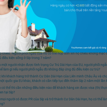
 cái của một người giữ PR Síp đạt được Cư Dân Dài Hạn Châu Âu ở Síp s
Hàng ngày, có hơn
+2.600
bất động sản m
inh sống ở Síp (ví dụ như học tập) trong 5 năm và tích lũy được tổng cộn
bán/cho thuê trên nền tảng Yo
. Vậy cha mẹ của người con đó có thể cùng anh ta tham gia và được hư
lợi như người không?
 người đàn ông có PR và sau đó anh ta kết hôn, mất bao lâu để vợ anh ta
R?
ời có thẻ PR có thể nhận được những lợi ích gì khi trở thành đối tượng c
ự khác biệt về chi tiết giữa người có thẻ PR và hộ chiếu là gì?
 khách hàng nộp đơn xin PR và có người phối ngẫu (Vợ/ Chồng) đã ở Sí
ộ chiếu. Người phối ngẫu của họ có thể nộp đơn xin hộ chiếu không mặc 
 điều kiện sống ở Síp trong 7 năm?
 một người nhận được tình trạng Cư Trú Dài Hạn của EU, người phối ngẫ
hể làm gì nếu người phối ngẫu đó không đáp ứng đủ điều kiện cư trú?
 khi khách hàng trở thành Cư Dân Dài Hạn của Liên minh Châu Âu và ch
 một quốc gia EU khác, khách có cần tiếp tục đến thăm Síp 2 năm một lần
 có thể thì cần những điều kiện nào để khách hàng xin được visa (thị thự
n tại Síp?
 mọi người có được PR của Síp và trở thành Cư Dân Dài Hạn, họ có thể là
ng?