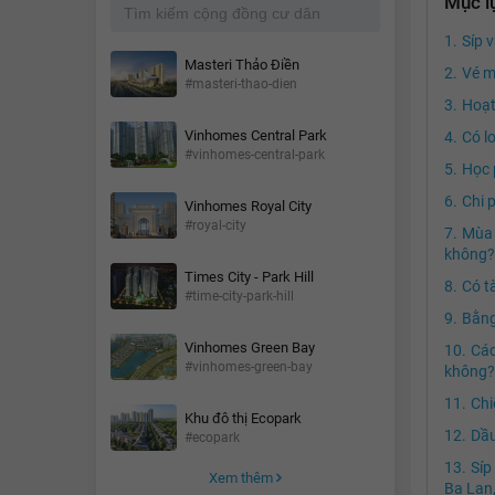
Mục l
Síp 
Masteri Thảo Điền
Vé m
#masteri-thao-dien
Hoạt
Vinhomes Central Park
Có l
#vinhomes-central-park
Học 
Chi 
Vinhomes Royal City
#royal-city
Mùa 
không?
Times City - Park Hill
Có t
#time-city-park-hill
Bằng
Vinhomes Green Bay
Các
#vinhomes-green-bay
không?
Chi
Khu đô thị Ecopark
Dầu
#ecopark
Síp
Xem thêm
Ba Lan,