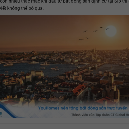
còn nhiều thắc mắc khi đầu tư bất động sản định cư tại Síp thì 
viết không thể bỏ qua.