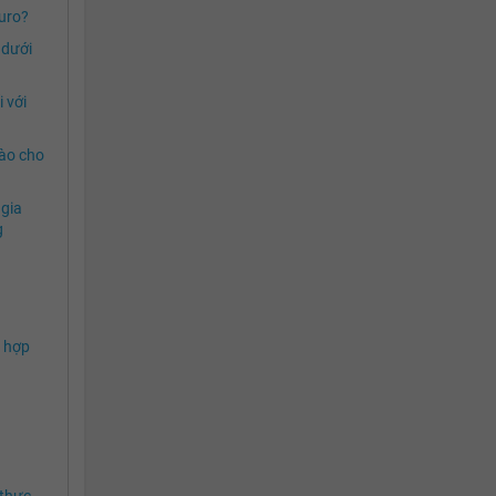
uro?
 dưới
i với
nào cho
 gia
g
i hợp
 thực