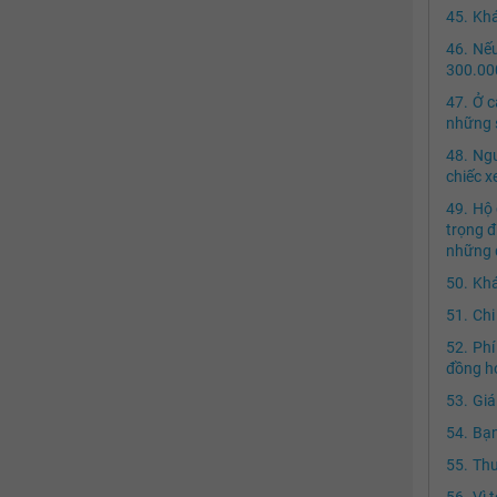
Khá
Nếu
300.00
Ở c
những s
Ngư
chiếc x
Hộ 
trọng đ
những 
Khá
Chi
Phí
đồng h
Giá
Bạn
Thu
Vì 