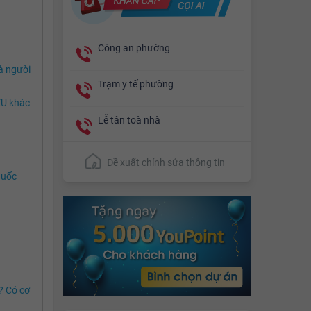
Công an phường
à người
Trạm y tế phường
EU khác
Lễ tân toà nhà
Đề xuất chỉnh sửa thông tin
quốc
? Có cơ