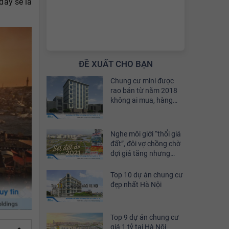
đây sẽ là
ĐỀ XUẤT CHO BẠN
Chung cư mini được
rao bán từ năm 2018
không ai mua, hàng
tồn cả trăm căn
Nghe môi giới “thổi giá
đất”, đôi vợ chồng chờ
đợi giá tăng nhưng
đáng tiếc sau 1 tháng
tài sản “bay” mất hơn 2
Top 10 dự án chung cư
tỷ
đẹp nhất Hà Nội
Top 9 dự án chung cư
giá 1 tỷ tại Hà Nội