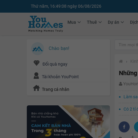
Thứ năm, 16:49:09 ngày 06/08/2026
Mua
Thuê
Dự án
Dịc
Chào bạn!
›
Kin
Đổi quà ngay
Những 
Tài khoản YouPoint
YouHo
Trang cá nhân
Làm sao
Có 2 tỉ