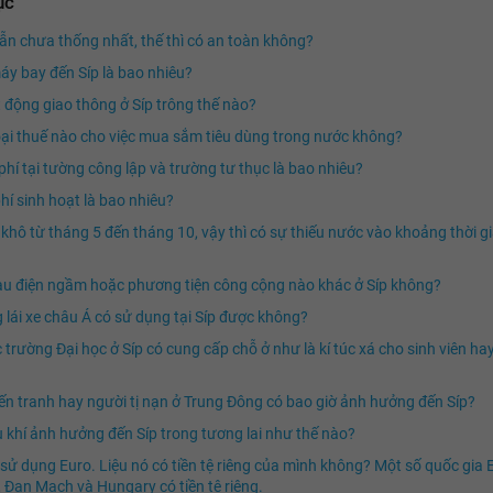
ục
vẫn chưa thống nhất, thế thì có an toàn không?
áy bay đến Síp là bao nhiêu?
 động giao thông ở Síp trông thế nào?
oại thuế nào cho việc mua sắm tiêu dùng trong nước không?
phí tại tường công lập và trường tư thục là bao nhiêu?
phí sinh hoạt là bao nhiêu?
khô từ tháng 5 đến tháng 10, vậy thì có sự thiếu nước vào khoảng thời g
àu điện ngầm hoặc phương tiện công cộng nào khác ở Síp không?
 lái xe châu Á có sử dụng tại Síp được không?
 trường Đại học ở Síp có cung cấp chỗ ở như là kí túc xá cho sinh viên ha
ến tranh hay người tị nạn ở Trung Đông có bao giờ ảnh hưởng đến Síp?
 khí ảnh hưởng đến Síp trong tương lai như thế nào?
 sử dụng Euro. Liệu nó có tiền tệ riêng của mình không? Một số quốc gia
 Đan Mạch và Hungary có tiền tệ riêng.