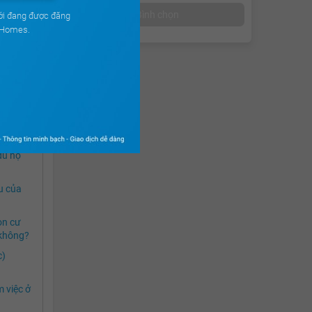
Bình chọn
au quá
ới đang được đăng
g 4 năm
uHomes.
ởng
 có
ư dân
p 7 năm
dù họ
u của
ọn cư
 không?
c)
m việc ở