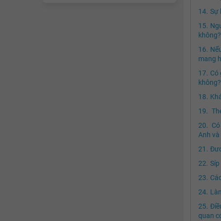
Sự 
Ngư
không?
Nếu
mang h
Có 
không?
Khá
Thẻ
Có 
Anh và
Đươ
Síp
Các
Làm
Điề
quan c