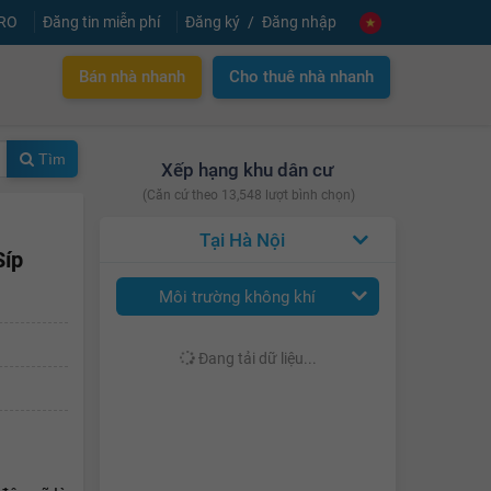
PRO
Đăng tin miễn phí
Đăng ký
Đăng nhập
Bán nhà nhanh
Cho thuê nhà nhanh
Tìm
Xếp hạng khu dân cư
(Căn cứ theo 13,548 lượt bình chọn)
Hà Nội
Síp
Môi trường không khí
Đang tải dữ liệu...