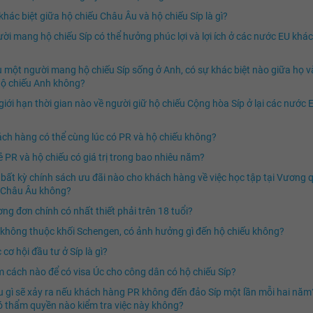
khác biệt giữa hộ chiếu Châu Âu và hộ chiếu Síp là gì?
ời mang hộ chiếu Síp có thể hưởng phúc lợi và lợi ích ở các nước EU khác
 một người mang hộ chiếu Síp sống ở Anh, có sự khác biệt nào giữa họ v
ộ chiếu Anh không?
giới hạn thời gian nào về người giữ hộ chiếu Cộng hòa Síp ở lại các nước 
ch hàng có thể cùng lúc có PR và hộ chiếu không?
 PR và hộ chiếu có giá trị trong bao nhiêu năm?
bất kỳ chính sách ưu đãi nào cho khách hàng về việc học tập tại Vương 
 Châu Âu không?
ng đơn chính có nhất thiết phải trên 18 tuổi?
 không thuộc khối Schengen, có ảnh hưởng gì đến hộ chiếu không?
 cơ hội đầu tư ở Síp là gì?
 cách nào để có visa Úc cho công dân có hộ chiếu Síp?
u gì sẽ xảy ra nếu khách hàng PR không đến đảo Síp một lần mỗi hai năm
ó thẩm quyền nào kiểm tra việc này không?