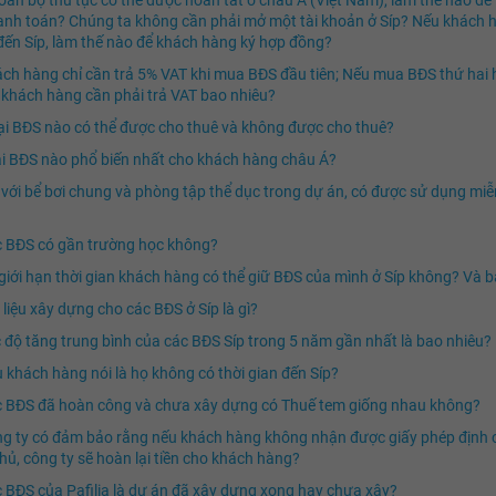
anh toán? Chúng ta không cần phải mở một tài khoản ở Síp? Nếu khách 
ến Síp, làm thế nào để khách hàng ký hợp đồng?
ch hàng chỉ cần trả 5% VAT khi mua BĐS đầu tiên; Nếu mua BĐS thứ hai
 khách hàng cần phải trả VAT bao nhiêu?
i BĐS nào có thể được cho thuê và không được cho thuê?
i BĐS nào phổ biến nhất cho khách hàng châu Á?
 với bể bơi chung và phòng tập thể dục trong dự án, có được sử dụng miễ
 BĐS có gần trường học không?
giới hạn thời gian khách hàng có thể giữ BĐS của mình ở Síp không? Và b
 liệu xây dựng cho các BĐS ở Síp là gì?
 độ tăng trung bình của các BĐS Síp trong 5 năm gần nhất là bao nhiêu?
 khách hàng nói là họ không có thời gian đến Síp?
 BĐS đã hoàn công và chưa xây dựng có Thuế tem giống nhau không?
g ty có đảm bảo rằng nếu khách hàng không nhận được giấy phép định 
hủ, công ty sẽ hoàn lại tiền cho khách hàng?
 BĐS của Pafilia là dự án đã xây dựng xong hay chưa xây?