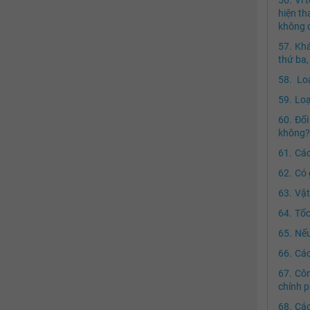
hiện th
không đ
Khá
thứ ba,
Loạ
Loạ
Đối
không?
Các
Có 
Vật
Tốc
Nếu
Các
Côn
chính p
Các