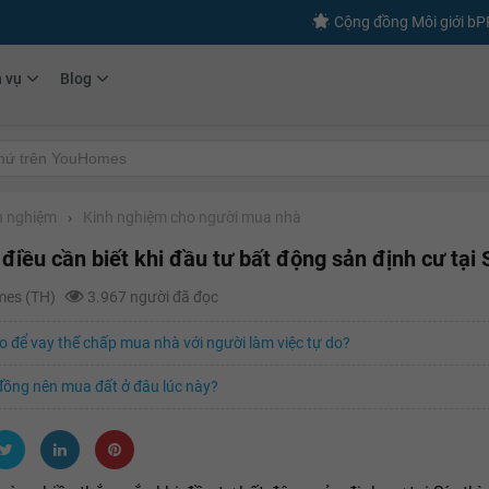
Cộng đồng Môi giới b
h vụ
Blog
h nghiệm
›
Kinh nghiệm cho người mua nhà
điều cần biết khi đầu tư bất động sản định cư tại 
mes (TH)
3.967 người đã đọc
 để vay thế chấp mua nhà với người làm việc tự do?
 đồng nên mua đất ở đâu lúc này?