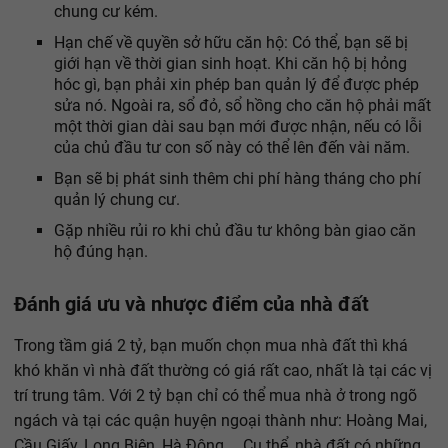
chung cư kém.
Hạn chế về quyền sở hữu căn hộ: Có thể, bạn sẽ bị
giới hạn về thời gian sinh hoạt. Khi căn hộ bị hỏng
hóc gì, bạn phải xin phép ban quản lý để được phép
sửa nó. Ngoài ra, sổ đỏ, sổ hồng cho căn hộ phải mất
một thời gian dài sau bạn mới được nhận, nếu có lỗi
của chủ đầu tư con số này có thể lên đến vài năm.
Bạn sẽ bị phát sinh thêm chi phí hàng tháng cho phí
quản lý chung cư.
Gặp nhiều rủi ro khi chủ đầu tư không bàn giao căn
hộ đúng hạn.
Đánh giá ưu và nhược điểm của nhà đất
Trong tầm giá 2 tỷ, bạn muốn chọn mua nhà đất thì khá
khó khăn vì nhà đất thường có giá rất cao, nhất là tại các vị
trí trung tâm. Với 2 tỷ bạn chỉ có thể mua nhà ở trong ngõ
ngách và tại các quận huyện ngoại thành như: Hoàng Mai,
Cầu Giấy, Long Biên, Hà Đông,... Cụ thể, nhà đất có những