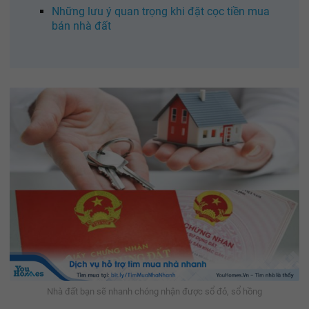
Những lưu ý quan trọng khi đặt cọc tiền mua
bán nhà đất
Nhà đất bạn sẽ nhanh chóng nhận được sổ đỏ, sổ hồng