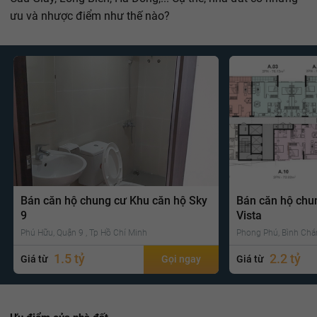
ưu và nhược điểm như thế nào?
Bán căn hộ chung cư Khu căn hộ Sky
Bán căn hộ chu
9
Vista
Phú Hữu, Quận 9 , Tp Hồ Chí Minh
Phong Phú, Bình Chá
1.5 tỷ
2.2 tỷ
Giá từ
Gọi ngay
Giá từ