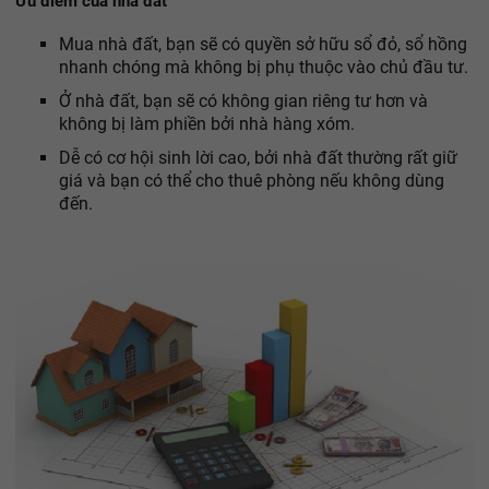
Ưu điểm của nhà đất
Mua nhà đất, bạn sẽ có quyền sở hữu sổ đỏ, sổ hồng
nhanh chóng mà không bị phụ thuộc vào chủ đầu tư.
Ở nhà đất, bạn sẽ có không gian riêng tư hơn và
không bị làm phiền bởi nhà hàng xóm.
Dễ có cơ hội sinh lời cao, bởi nhà đất thường rất giữ
giá và bạn có thể cho thuê phòng nếu không dùng
đến.