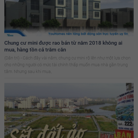
Chung cư mini được rao bán từ năm 2018 không ai
mua, hàng tồn cả trăm căn
(Dân trí) - Cách đây vài năm, chung cư mini rộ lên như một lựa chọn
cho những người có mức tài chính thấp muốn mua nhà gần trung
tâm. Nhưng sau khi mua,