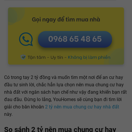
Có trong tay 2 tỷ đồng và muốn tìm một nơi để an cư hay
đầu tư sinh lời, chắc hẳn lựa chọn nên mua chung cư hay
nhà đất với ngân sách hạn chế như vậy đang khiến bạn rất
đau đầu. Đừng lo lắng, YouHomes sẽ cùng bạn đi tìm lời
giải cho băn khoăn
2 tỷ nên mua chung cư hay nhà đất
này.
So sánh 2 tỷ nên mua chung cư hay