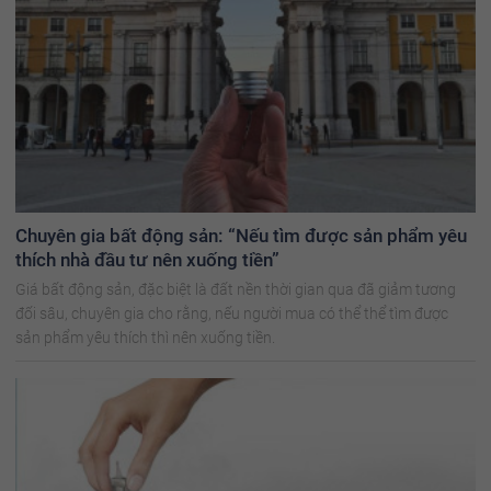
Chuyên gia bất động sản: “Nếu tìm được sản phẩm yêu
thích nhà đầu tư nên xuống tiền”
Giá bất động sản, đặc biệt là đất nền thời gian qua đã giảm tương
đối sâu, chuyên gia cho rằng, nếu người mua có thể thể tìm được
sản phẩm yêu thích thì nên xuống tiền.