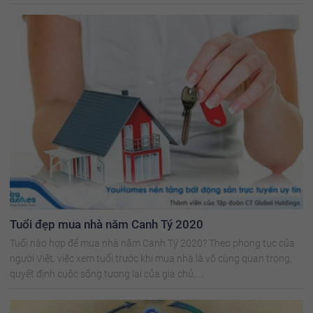
Tuổi đẹp mua nhà năm Canh Tý 2020
Tuổi nào hợp để mua nhà năm Canh Tý 2020? Theo phong tục của
người Việt, việc xem tuổi trước khi mua nhà là vô cùng quan trọng,
quyết định cuộc sống tương lai của gia chủ,....