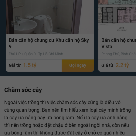
Bán căn hộ chung cư Khu căn hộ Sky
Bán căn hộ chu
9
Vista
Phú Hữu, Quận 9 , Tp Hồ Chí Minh
Phong Phú, Bình Chá
1.5 tỷ
2.2 tỷ
Giá từ
Gọi ngay
Giá từ
Chăm sóc cây
Ngoài việc trồng thì việc chăm sóc cây cũng là điều vô
cùng quan trọng. Bạn nên tìm hiểu xem loại cây mình trồng
là cây ưa nắng hay ưa bóng râm. Nếu là cây ưa ánh nắng
thì nên trồng hoặc đặt chậu ở bên ngoài ngôi nhà, còn nếu
ưa bóng râm thì không được đặt cây ở chỗ có quá nhiều