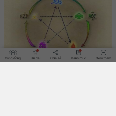
Cộng đồng
Ưu đãi
Chia sẻ
Danh mục
Xem thêm
Lựa chọn màu sắc phong thủy cho người mệnh Thủy
Mệnh Thủy biểu tượng tượng trưng của nước, là nguồn sống để mọi
vật phát triển sinh sôi. Vậy màu sắc phong thủy nào dành cho người
mệnh Thủy? Hãy cùng tìm hiểu ở bài viết dưới đây!