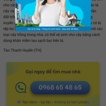
cho cây bằng cách dùng bình phun sương phu vào tán lá
cây và thân cây 1 lần/ngày hoặc chỉ tưới nước khi phần
đất trồng đã gần khô hết. Bạn cũng nên chú ý thường
xuyên cắt tỉa và bỏ đi lá úa cho cây, kiểm tra xem cây có bị
rệp bọ hay không để kịp thời tìm loại thuốc phù hợp, với các
loại cây trồng trong nhà, có thể vệ sinh cho cây bằng cách
dùng khăn mềm lau sạch bụi trên lá.
Tào Thanh Huyền (TH)