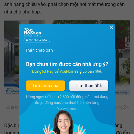
ánh nắng chiếu vào, phải chọn một nơi mát mẻ trong căn
nhà cho phù hợp.
✕
Thân chào bạn
Bạn chưa tìm được căn nhà ưng ý?
Đừng lo! Hãy để YouHomes giúp bạn nhé.
Tìm mua nhà
Tìm thuê nhà
Hàng ngày, có hơn
+2.600
bất động sản mới đang
được đăng bán/cho thuê trên nền tảng
Bố trí từng loại cây hợp lý để luôn có không gian xanh cho căn nhà. Nguồn
YouHomes.
ảnh: Internet
Đặc biệt, với đa số các loại cây ưa bóng râm được trồng
trong nhà thì không thể tưới quá nhiều nước, nên giữ độ ẩm