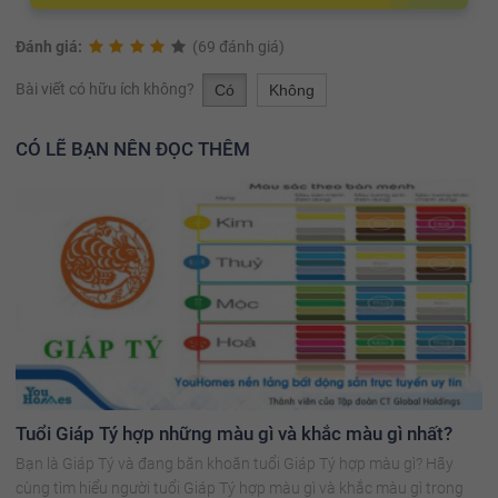
Đánh giá:
(69 đánh giá)
Bài viết có hữu ích không?
Có
Không
CÓ LẼ BẠN NÊN ĐỌC THÊM
Tuổi Giáp Tý hợp những màu gì và khắc màu gì nhất?
Bạn là Giáp Tý và đang băn khoăn tuổi Giáp Tý hợp màu gì? Hãy
cùng tìm hiểu người tuổi Giáp Tý hợp màu gì và khắc màu gì trong