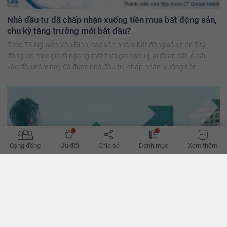
Nhà đầu tư đã chấp nhận xuống tiền mua bất động sản,
chu kỳ tăng trưởng mới bắt đầu?
Theo TS Nguyễn Văn Đính, các sản phẩm bất động sản trên 5 tỷ
đồng, có mức giá đi ngang một thời gian sau giai đoạn cắt lỗ sâu
vào đầu năm nay đã được nhà đầu tư "chấp nhận" xuống tiền
Cộng đồng
Ưu đãi
Chia sẻ
Danh mục
Xem thêm