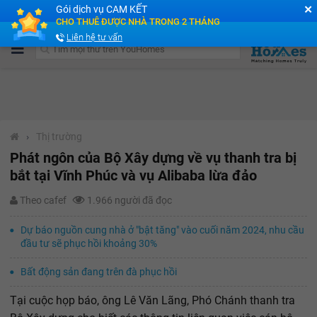
✕
Gói dịch vụ CAM KẾT
Cộng đồng Môi giới bPRO
CHO THUÊ ĐƯỢC NHÀ TRONG 2 THÁNG
Liên hệ tư vấn
›
Thị trường
Phát ngôn của Bộ Xây dựng về vụ thanh tra bị
bắt tại Vĩnh Phúc và vụ Alibaba lừa đảo
Theo cafef
1.966 người đã đọc
Dự báo nguồn cung nhà ở "bật tăng" vào cuối năm 2024, nhu cầu
đầu tư sẽ phục hồi khoảng 30%
Bất động sản đang trên đà phục hồi
Tại cuộc họp báo, ông Lê Văn Lãng, Phó Chánh thanh tra