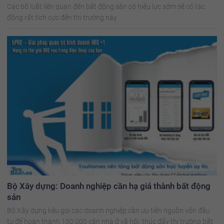
Các bộ luật liên quan đến bất động sản có hiệu lực sớm sẽ có tác
động rất tích cực đến thị trường này.
Bộ Xây dựng: Doanh nghiệp cần hạ giá thành bất động
sản
Bộ Xây dựng kêu gọi các doanh nghiệp cần ưu tiên nguồn vốn đầu
tư để hoàn thành 130.000 căn nhà ở xã hội, thúc đẩy thị trường bất