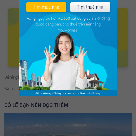
Tìm mua nhà
Tìm thuê nhà
Hàng ngày, có hơn
+2.600
bất động sản mới đang
được đăng bán/cho thuê trên nền tảng
YouHomes.
Đánh giá:
(57 đánh giá)
Bài viết có hữu ích không?
Có
Không
CÓ LẼ BẠN NÊN ĐỌC THÊM