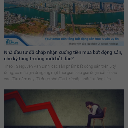
Nhà đầu tư đã chấp nhận xuống tiền mua bất động sản,
chu kỳ tăng trưởng mới bắt đầu?
Theo TS Nguyễn Văn Đính, các sản phẩm bất động sản trên 5 tỷ
đồng, có mức giá đi ngang một thời gian sau giai đoạn cắt lỗ sâu
vào đầu năm nay đã được nhà đầu tư "chấp nhận" xuống tiền