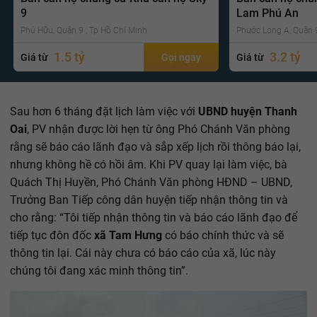
9
Lam Phú An
Phú Hữu, Quận 9 , Tp Hồ Chí Minh
Phước Long A, Quận 9
1.5 tỷ
3.2 tỷ
Giá từ
Gọi ngay
Giá từ
Sau hơn 6 tháng đặt lịch làm việc với
UBND huyện Thanh
Oai
, PV nhận được lời hẹn từ ông Phó Chánh Văn phòng
rằng sẽ báo cáo lãnh đạo và sắp xếp lịch rồi thông báo lại,
nhưng không hề có hồi âm. Khi PV quay lại làm việc, bà
Quách Thị Huyền, Phó Chánh Văn phòng HĐND – UBND,
Trưởng Ban Tiếp công dân huyện tiếp nhận thông tin và
cho rằng: “Tôi tiếp nhận thông tin và báo cáo lãnh đạo để
tiếp tục đôn đốc
xã Tam Hưng
có báo chính thức và sẽ
thông tin lại. Cái này chưa có báo cáo của xã, lúc này
chúng tôi đang xác minh thông tin”.