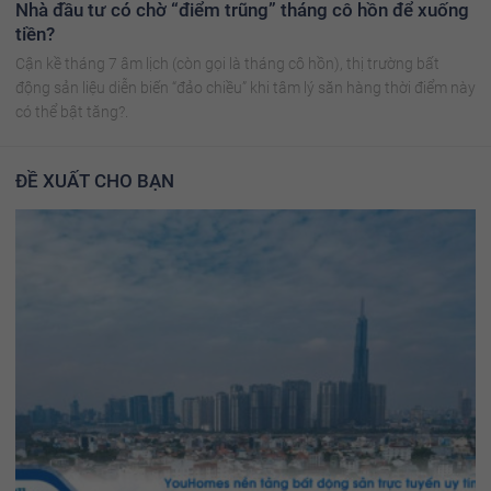
Nhà đầu tư có chờ “điểm trũng” tháng cô hồn để xuống
tiền?
Cận kề tháng 7 âm lịch (còn gọi là tháng cô hồn), thị trường bất
động sản liệu diễn biến “đảo chiều” khi tâm lý săn hàng thời điểm này
có thể bật tăng?.
ĐỀ XUẤT CHO BẠN