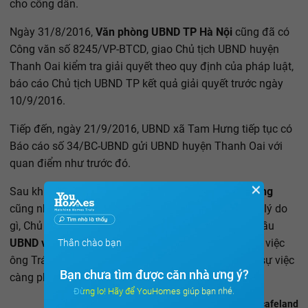
cho công dân.
Ngày 31/8/2016,
Văn phòng UBND TP Hà Nội
cũng đã có
Công văn số 8245/VP-BTCD, giao Chủ tịch UBND huyện
Thanh Oai kiểm tra giải quyết theo quy định của pháp luật,
báo cáo Chủ tịch UBND TP kết quả giải quyết trước ngày
10/9/2016.
Tiếp đến, ngày 21/9/2016, UBND xã Tam Hưng tiếp tục có
Báo cáo số 34/BC-UBND gửi UBND huyện Thanh Oai với
quan điểm như trước đó.
✕
Sau khi đã nhận được báo cáo từ
UBND xã Tam Hưng
cũng như chỉ đạo từ UBND TP Hà Nội, không hiểu vì lý do
gì, Chủ tịch UBND huyện Thanh Oai lại tiếp tục yêu cầu
UBND và Đảng ủy xã Tam Hưng
tổ chức bỏ phiếu về việc
Thân chào bạn
ông Tráng có đơn đòi lại đất ao của gia đình, khiến sự việc
Bạn chưa tìm được căn nhà ưng ý?
càng phức tạp.
Đừng lo! Hãy để YouHomes giúp bạn nhé.
Theo cafeland