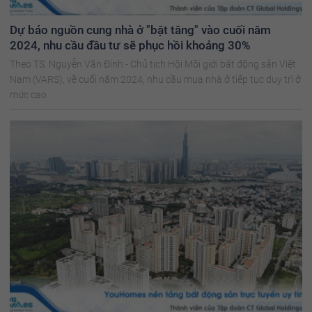
Dự báo nguồn cung nhà ở "bật tăng" vào cuối năm
2024, nhu cầu đầu tư sẽ phục hồi khoảng 30%
Theo TS. Nguyễn Văn Đính - Chủ tịch Hội Môi giới bất động sản Việt
Nam (VARS), về cuối năm 2024, nhu cầu mua nhà ở tiếp tục duy trì ở
mức cao