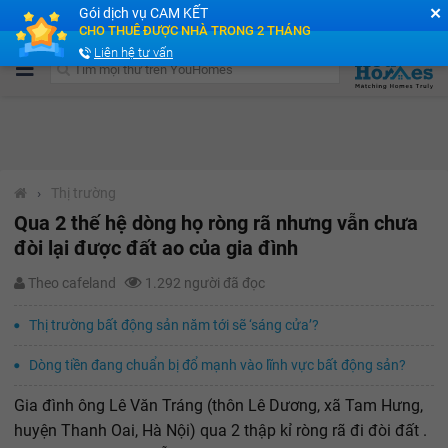
✕
Gói dịch vụ CAM KẾT
Cộng đồng Môi giới bPRO
CHO THUÊ ĐƯỢC NHÀ TRONG 2 THÁNG
Liên hệ tư vấn
›
Thị trường
Qua 2 thế hệ dòng họ ròng rã nhưng vẫn chưa
đòi lại được đất ao của gia đình
Theo cafeland
1.292 người đã đọc
Thị trường bất động sản năm tới sẽ ‘sáng cửa’?
Dòng tiền đang chuẩn bị đổ mạnh vào lĩnh vực bất động sản?
Gia đình ông Lê Văn Tráng (thôn Lê Dương, xã Tam Hưng,
huyện Thanh Oai, Hà Nội) qua 2 thập kỉ ròng rã đi đòi đất .