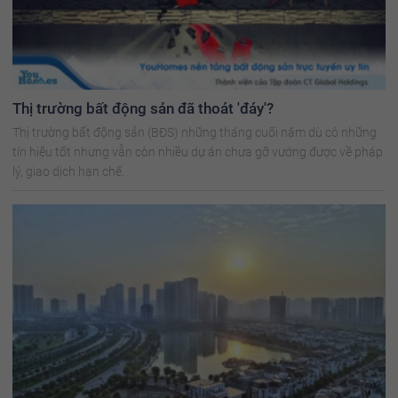
Thị trường bất động sản đã thoát 'đáy'?
Thị trường bất động sản (BĐS) những tháng cuối năm dù có những
tín hiệu tốt nhưng vẫn còn nhiều dự án chưa gỡ vướng được về pháp
lý, giao dịch hạn chế.