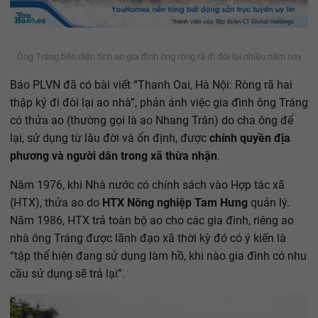
Ông Tráng bên diện tích ao gia đình ông ròng rã đi đòi lại nhiều năm nay
Báo PLVN đã có bài viết “Thanh Oai, Hà Nội: Ròng rã hai
thập kỷ đi đòi lại ao nhà”, phản ánh việc gia đình ông Tráng
có thửa ao (thường gọi là ao Nhang Trân) do cha ông để
lại, sử dụng từ lâu đời và ổn định, được
chính quyền địa
phương và người dân trong xã thừa nhận
.
Năm 1976, khi Nhà nước có chính sách vào Hợp tác xã
(HTX), thửa ao do
HTX Nông nghiệp Tam Hưng
quản lý.
Năm 1986, HTX trả toàn bộ ao cho các gia đình, riêng ao
nhà ông Tráng được lãnh đạo xã thời kỳ đó có ý kiến là
“tập thể hiện đang sử dụng làm hồ, khi nào gia đình có nhu
cầu sử dụng sẽ trả lại”.