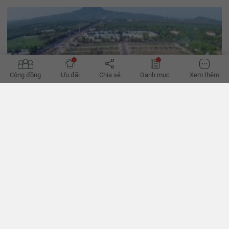
Cộng đồng
Ưu đãi
Chia sẻ
Danh mục
Xem thêm
Thị trường đất nền phía Nam trượt dài trong năm 2023
Tiếp đà ảm đạm từ giữa năm 2022, thị trường đất nền phía Nam
năm nay trượt dài trong tình trạng thanh khoản yếu, giá bán giảm
sâu. - VnExpress
BÌNH LUẬN