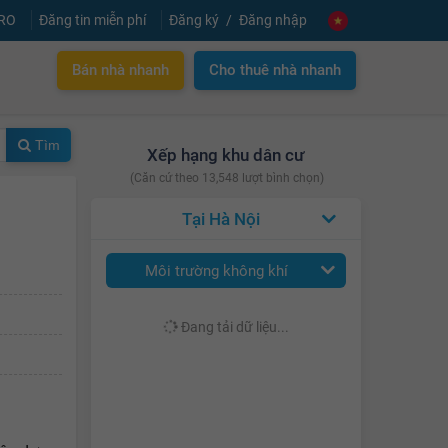
PRO
Đăng tin miễn phí
Đăng ký
Đăng nhập
Bán nhà nhanh
Cho thuê nhà nhanh
Tìm
Xếp hạng khu dân cư
(Căn cứ theo 13,548 lượt bình chọn)
Hà Nội
Môi trường không khí
Đang tải dữ liệu...