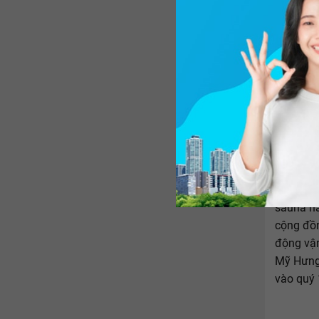
The Asc
nằm ở kh
sauna na
cộng đồn
động vận
Mỹ Hưng
vào quý 