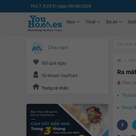
Thứ 7, 8:23:52 ngày 08/08/2026
Mua
Thuê
Dự án
Dịc
Chào bạn!
›
Thị
Đổi quà ngay
Ra mắt
Tài khoản YouPoint
Theo c
Trang cá nhân
Thị trư
Dòng ti