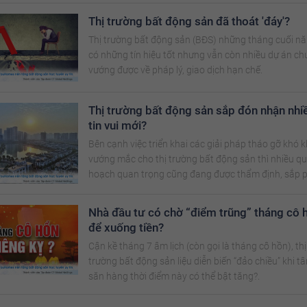
tư "chấp nhận" xuống tiền
Thị trường bất động sản đã thoát 'đáy'?
Thị trường bất động sản (BĐS) những tháng cuối n
có những tín hiệu tốt nhưng vẫn còn nhiều dự án ch
vướng được về pháp lý, giao dịch hạn chế.
Thị trường bất động sản sắp đón nhận nhi
tin vui mới?
Bên cạnh việc triển khai các giải pháp tháo gỡ khó 
vướng mắc cho thị trường bất động sản thì nhiều q
hoạch quan trọng cũng đang được thẩm định, sắp 
duyệt.
Nhà đầu tư có chờ “điểm trũng” tháng cô 
để xuống tiền?
Cận kề tháng 7 âm lịch (còn gọi là tháng cô hồn), thị
trường bất động sản liệu diễn biến “đảo chiều” khi tâ
săn hàng thời điểm này có thể bật tăng?.