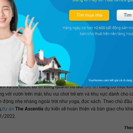
Bán căn hộ chung cư Căn hộ Lovera V
Tìm mua nhà
Tìm 
Phong Phú, Bình Chánh, Tp Hồ Chí Minh
82.8m²
3PN
2 WC
Tây
Hàng ngày, có hơn
+2.600
bất động sản m
bán/cho thuê trên nền tảng Yo
2.2 tỷ
Giá từ
Gọi n
entia
tích hợp nhiều tiện ích cao cấp gồm hồ bơi người lớn, hồ b
u vực trung tâm tại tầng 3; phòng gym, phòng yoga, phòng trẻ 
m và nữ được bố trí xung quanh hồ bơi.
Dự án
cũng có một kh
g với vườn trên mái, khu vui chơi trẻ em và khu vực dành cho c
 động nhẹ nhàng ngoài trời như yoga, đọc sách. Theo chủ đầu
,
dự án
The Ascentia
dự kiến sẽ hoàn thiện và bàn giao cho kh
1/2022.
Theo