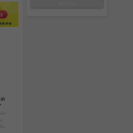
Bình chọn
bất
?
sản
au
đầu