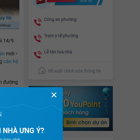
Công an phường
Trạm y tế phường
i 14/9.
Lễ tân toà nhà
 án
mới
-
ng
căn hộ
Đề xuất chỉnh sửa thông tin
on đường
c xây
✕
 B cao
g.
Dự án
2 phòng
N
 tượng
 NHÀ ƯNG Ý?
p bạn nhé.