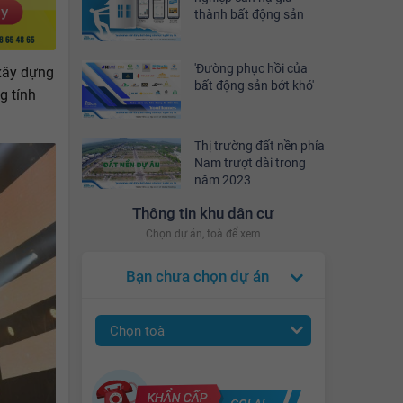
thành bất động sản
'Đường phục hồi của
xây dựng
bất động sản bớt khó'
g tính
Thị trường đất nền phía
Nam trượt dài trong
năm 2023
Thông tin khu dân cư
Chọn dự án, toà để xem
Bạn chưa chọn dự án
Chọn toà