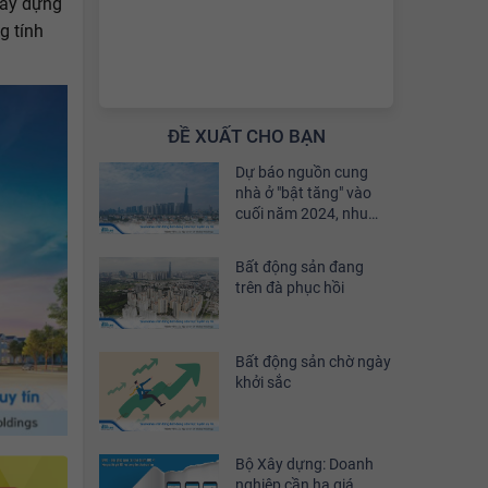
xây dựng
g tính
ĐỀ XUẤT CHO BẠN
Dự báo nguồn cung
nhà ở "bật tăng" vào
cuối năm 2024, nhu
cầu đầu tư sẽ phục hồi
khoảng 30%
Bất động sản đang
trên đà phục hồi
Bất động sản chờ ngày
khởi sắc
Bộ Xây dựng: Doanh
nghiệp cần hạ giá