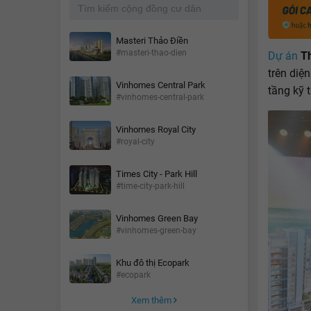
Masteri Thảo Điền
#masteri-thao-dien
Dự án
T
trên diệ
Vinhomes Central Park
tầng kỹ t
#vinhomes-central-park
Vinhomes Royal City
#royal-city
Times City - Park Hill
#time-city-park-hill
Vinhomes Green Bay
#vinhomes-green-bay
Khu đô thị Ecopark
#ecopark
Xem thêm