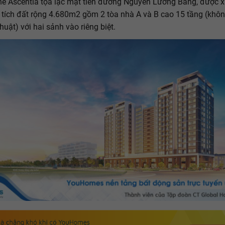
e Ascentia tọa lạc mặt tiền đường Nguyễn Lương Bằng, được 
n tích đất rộng 4.680m2 gồm 2 tòa nhà A và B cao 15 tầng (khôn
huật) với hai sảnh vào riêng biệt.