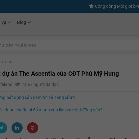
Cộng đồng Môi giới b
h vụ
Blog
 trường
 dự án The Ascentia của CĐT Phú Mỹ Hưng
afeland
2.067 người đã đọc
ờng bất động sản năm tới sẽ ‘sáng cửa’?
ền đang chuẩn bị đổ mạnh vào lĩnh vực bất động sản?