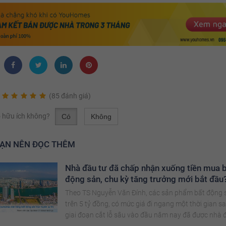
(85 đánh giá)
có hữu ích không?
Có
Không
BẠN NÊN ĐỌC THÊM
Nhà đầu tư đã chấp nhận xuống tiền mua 
động sản, chu kỳ tăng trưởng mới bắt đầu
Theo TS Nguyễn Văn Đính, các sản phẩm bất động 
trên 5 tỷ đồng, có mức giá đi ngang một thời gian s
giai đoạn cắt lỗ sâu vào đầu năm nay đã được nhà 