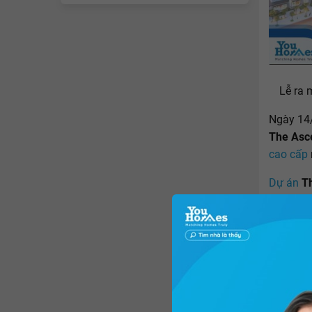
Lễ ra 
Ngày 14
The Asc
cao cấp
Dự án
T
doanh t
dựng trê
15 tầng 
bao gồ
ngủ
,
3 p
khách hà