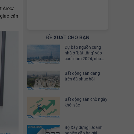
t Areca
 giao căn
ĐỀ XUẤT CHO BẠN
Dự báo nguồn cung
nhà ở "bật tăng" vào
cuối năm 2024, nhu
cầu đầu tư sẽ phục hồi
khoảng 30%
Bất động sản đang
trên đà phục hồi
Bất động sản chờ ngày
khởi sắc
Bộ Xây dựng: Doanh
nghiệp cần hạ giá