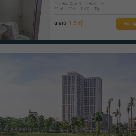
Phú Hữu, Quận 9 , Tp Hồ Chí Minh
50m²
2PN
1 WC
Tây
1.5 tỷ
Giá từ
Gọi n