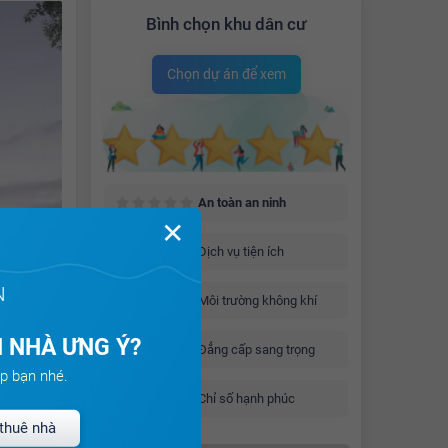
Bình chọn khu dân cư
Chọn dự án để xem
An toàn an ninh
✕
Dịch vụ tiện ích
N
Môi trường không khí
 cho cư
 NHÀ ƯNG Ý?
Đẳng cấp sang trọng
n giao
p bạn nhé.
ư chia
Chỉ số hạnh phúc
 khi đi
thuê nhà
o căn hộ