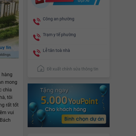
Công an phường
Trạm y tế phường
Lễ tân toà nhà
Đề xuất chỉnh sửa thông tin
h hàng
ian mong
c chìa
à, tôi
g rất tốt
iềm vui
 Bách