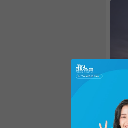
Theo thô
dân bắt 
và chuẩn
sẻ: "Hơn
mua mua 