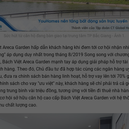
Sức hút từ căn hộ đang bàn giao tại trung tâm TP Bắc Giang - Ảnh 1.
t Areca Garden hấp dẫn khách hàng khi đem tới cơ hội nhận nh
ng" áp dụng duy nhất trong tháng 8/2019 Song song với chương
, Bách Việt Areca Garden mạnh tay áp dụng giải pháp hỗ trợ tài
h hàng. Theo đó, Chủ đầu tư đã hợp tác cùng các ngân hàng uy
, đưa ra chính sách bán hàng linh hoạt, hỗ trợ vay lên tới 70% gi
chính sách cho vay "ưu việt" này, khách hàng sẽ chỉ phải trả cả g
ng trung bình vài triệu đồng, tương ứng với tiền đi thuê nhà hàn
 cơ hội sở hữu căn hộ cao cấp Bách Việt Areca Garden với hệ thố
khu chất lượng cao.