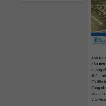
Anh Ngu
đầu tiên
ngóng và
khóa mà 
đã tiến 
đúng như
của anh 
Việt Are