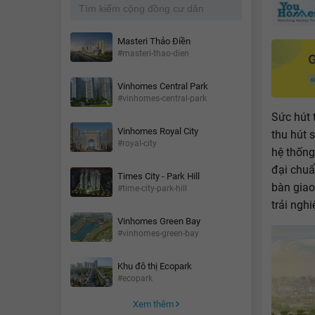
Masteri Thảo Điền
#masteri-thao-dien
Vinhomes Central Park
#vinhomes-central-park
Sức hút 
Vinhomes Royal City
thu hút 
#royal-city
hệ thống
đại chuẩ
Times City - Park Hill
bàn giao
#time-city-park-hill
trải nghi
Vinhomes Green Bay
#vinhomes-green-bay
Khu đô thị Ecopark
#ecopark
Xem thêm