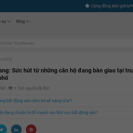
Cộng đồng Môi giới b
h vụ
Blog
 trường
ang: Sức hút từ những căn hộ đang bàn giao tại tr
phố
afef
1.741 người đã đọc
ờng bất động sản năm tới sẽ ‘sáng cửa’?
ền đang chuẩn bị đổ mạnh vào lĩnh vực bất động sản?