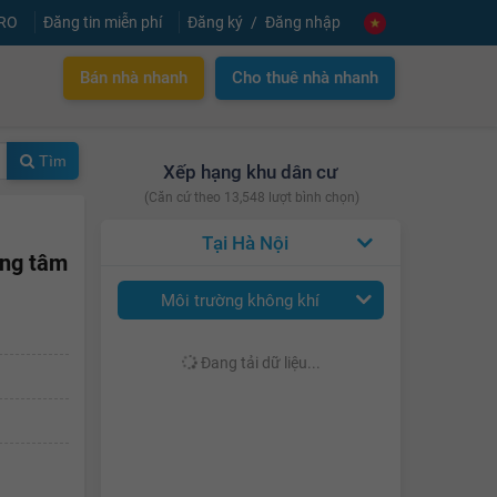
PRO
Đăng tin miễn phí
Đăng ký
Đăng nhập
Bán nhà nhanh
Cho thuê nhà nhanh
Tìm
Xếp hạng khu dân cư
(Căn cứ theo 13,548 lượt bình chọn)
Hà Nội
ung tâm
Môi trường không khí
Đang tải dữ liệu...