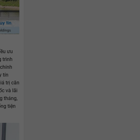
iều ưu
 trình
 chính
 tín
á trị căn
ốc và lãi
g tháng,
ng tiện