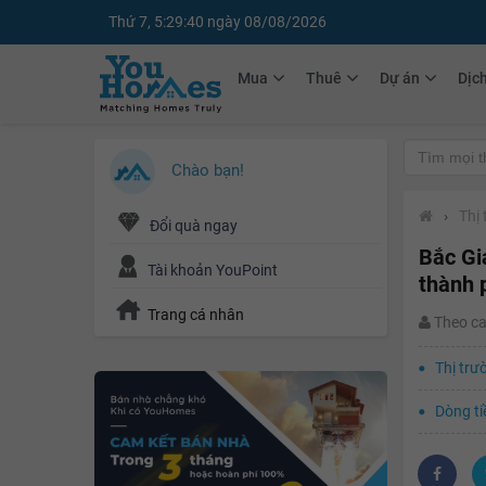
Thứ 7, 5:29:41 ngày 08/08/2026
Mua
Thuê
Dự án
Dịc
Chào bạn!
›
Thị
Đổi quà ngay
Bắc Gi
Tài khoản YouPoint
thành 
Trang cá nhân
Theo c
Thị trư
Dòng ti