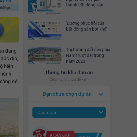
thành bất động sản
'Đường phục hồi của
bất động sản bớt khó'
Thị trường đất nền phía
den đang
Nam trượt dài trong
 đắc địa,
năm 2023
ộ hiện
Thông tin khu dân cư
n hành
Chọn dự án, toà để xem
 sàng để
Bạn chưa chọn dự án
Chọn toà