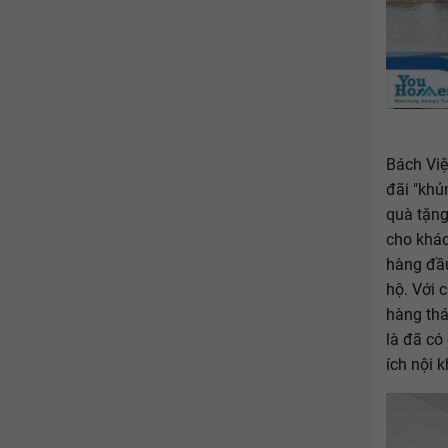
Bách Việ
đãi "khủ
quà tặng
cho khác
hàng đầu
hộ. Với 
hàng thá
là đã có
ích nội 