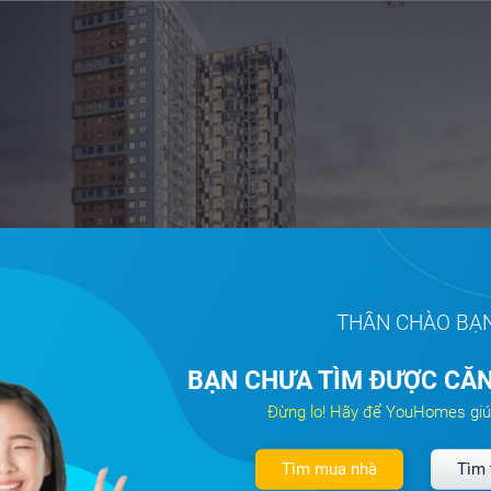
THÂN CHÀO BẠ
ng tin từ chủ đầu tư, dự án đã bàn giao những căn hộ đầu tiên
BẠN CHƯA TÌM ĐƯỢC CĂN
đầu từ tháng 7/2019, hiện nay đã có hơn 40 căn hộ đã được bà
Đừng lo! Hãy để YouHomes giú
 bị chào đón cư dân về ở trong tháng 8 này. Đại diện Chủ đầu t
 ai hết, chúng tôi hiểu được tâm trạng mong chờ của khách hàng
Tìm mua nhà
Tìm 
nhà. Vì vậy, bên cạnh việc sớm hoàn thiện các thủ tục bàn gia