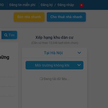
PRO
Đăng tin miễn phí
Đăng ký
Đăng nhập
Bán nhà nhanh
Cho thuê nhà nhanh
Tìm
Xếp hạng khu dân cư
(Căn cứ theo 13,548 lượt bình chọn)
Hà Nội
những
Môi trường không khí
Đang tải dữ liệu...