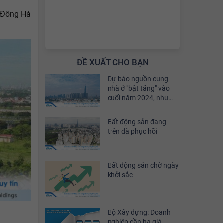
a Đông Hà
ĐỀ XUẤT CHO BẠN
Dự báo nguồn cung
nhà ở "bật tăng" vào
cuối năm 2024, nhu
cầu đầu tư sẽ phục hồi
khoảng 30%
Bất động sản đang
trên đà phục hồi
Bất động sản chờ ngày
khởi sắc
Bộ Xây dựng: Doanh
nghiệp cần hạ giá