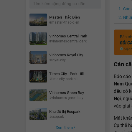
Cán 
Masteri Thảo Điền
Nhữn
#masteri-thao-dien
Vinhomes Central Park
#vinhomes-central-park
Vinhomes Royal City
#royal-city
Cán câ
Times City - Park Hill
Báo cáo 
#time-city-park-hill
Nam
Quý
đều có k
Vinhomes Green Bay
#vinhomes-green-bay
Nội
, ngu
vào giai
Khu đô thị Ecopark
#ecopark
Mặt khác
Cụ thể h
Xem thêm