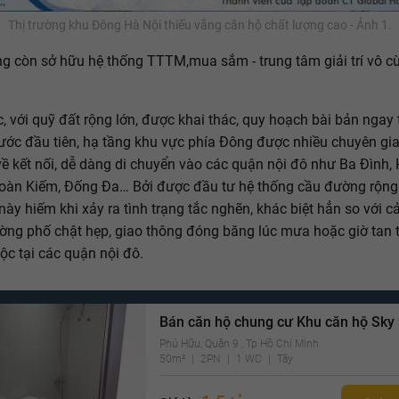
Thị trường khu Đông Hà Nội thiếu vắng căn hộ chất lượng cao - Ảnh 1.
g còn sở hữu hệ thống TTTM,mua sắm - trung tâm giải trí vô c
, với quỹ đất rộng lớn, được khai thác, quy hoạch bài bản ngay 
ớc đầu tiên, hạ tầng khu vực phía Đông được nhiều chuyên gi
về kết nối, dễ dàng di chuyển vào các quận nội đô như Ba Đình, 
oàn Kiếm, Đống Đa… Bởi được đầu tư hệ thống cầu đường rộng 
này hiếm khi xảy ra tình trạng tắc nghẽn, khác biệt hẳn so với 
ờng phố chật hẹp, giao thông đóng băng lúc mưa hoặc giờ tan
ộc tại các quận nội đô.
Bán căn hộ chung cư Khu căn hộ Sky
Phú Hữu, Quận 9 , Tp Hồ Chí Minh
50m²
2PN
1 WC
Tây