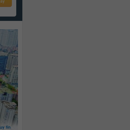
gay
3.2 tỷ
Giá từ