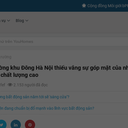
Cộng đồng Môi giới b
h vụ
Blog
 trường
ường khu Đông Hà Nội thiếu vắng sự góp mặt của 
 chất lượng cao
afef
2.153 người đã đọc
ờng bất động sản năm tới sẽ ‘sáng cửa’?
ền đang chuẩn bị đổ mạnh vào lĩnh vực bất động sản?