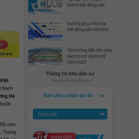
thành bất động sản
'Đường phục hồi của
bất động sản bớt khó'
Thị trường đất nền phía
Nam trượt dài trong
năm 2023
Thông tin khu dân cư
Việt
Chọn dự án, toà để xem
ệt Nam
Bạn chưa chọn dự án
ường Hà
 bước
Chọn toà
đối cao.
. Trong