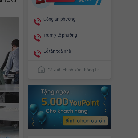
64.9% và
Công an phường
Trạm y tế phường
Lễ tân toà nhà
Đề xuất chỉnh sửa thông tin