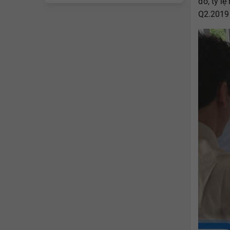
đó, tỷ l
Q2.2019 