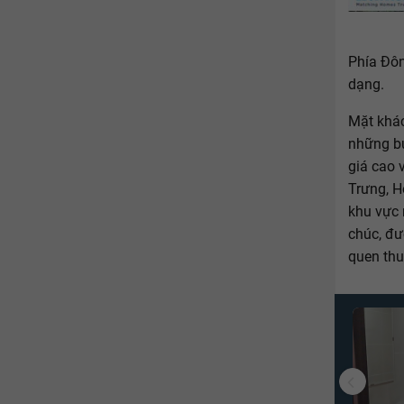
Phía Đôn
dạng.
Mặt khác
những bư
giá cao 
Trưng, H
khu vực 
chúc, đư
quen thu