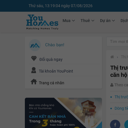
Thứ sáu, 13:19:06 ngày 07/08/2026
Mua
Thuê
Dự án
Dịc
Chào bạn!
›
Thị
Đổi quà ngay
Thị tr
Tài khoản YouPoint
căn hộ
Trang cá nhân
Theo c
Thị trư
Dòng ti