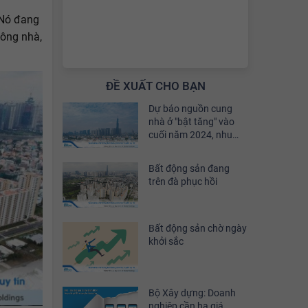
 Nó đang
hông nhà,
ĐỀ XUẤT CHO BẠN
Dự báo nguồn cung
nhà ở "bật tăng" vào
cuối năm 2024, nhu
cầu đầu tư sẽ phục hồi
khoảng 30%
Bất động sản đang
trên đà phục hồi
Bất động sản chờ ngày
khởi sắc
Bộ Xây dựng: Doanh
nghiệp cần hạ giá