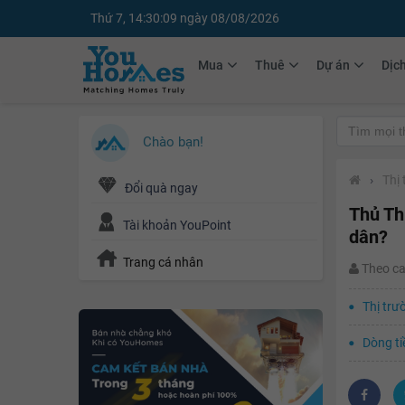
Thứ 7, 14:30:10 ngày 08/08/2026
Mua
Thuê
Dự án
Dịc
Chào bạn!
›
Thị
Đổi quà ngay
Thủ Thi
Tài khoản YouPoint
dân?
Trang cá nhân
Theo c
Thị trư
Dòng ti