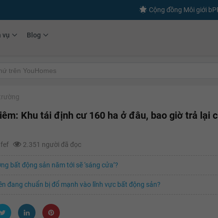
Cộng đồng Môi giới b
h vụ
Blog
 trường
êm: Khu tái định cư 160 ha ở đâu, bao giờ trả lại 
afef
2.351 người đã đọc
ờng bất động sản năm tới sẽ ‘sáng cửa’?
ền đang chuẩn bị đổ mạnh vào lĩnh vực bất động sản?