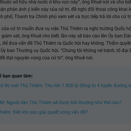
thuộc sở hữu nhà nước ở khu vực này”, ông Khuê nói và cho bi
hận phản ánh ý kiến này của cử tri, đề nghị đối thoại công khai l
 phố, Thanh tra Chính phủ xem xét và trực tiếp trả lời cho cử tri
n của cử tri muốn đưa vụ việc Thủ Thiêm ra nghị trường Quốc hộ
 giám sát, ông Khuê cho biết, lần này sẽ báo cáo lên Ủy ban D
, để đưa vấn đề Thủ Thiêm ra Quốc hội hay không. Thẩm quyề
 Ủy ban Thường vụ Quốc hội. “Chúng tôi không né tránh, tổ đại 
đề đạt nguyện vọng của cử tri”, ông Khuê nói.
ể bạn quan tâm:
ô thị mới Thủ Thiêm: Thu hồi 1.800 tỷ đồng từ 4 tuyến đường n
: Người dân Thủ Thiêm sẽ được bồi thường như thế nào?
hiêm: Đến khi nào giải quyết xong vấn đề?