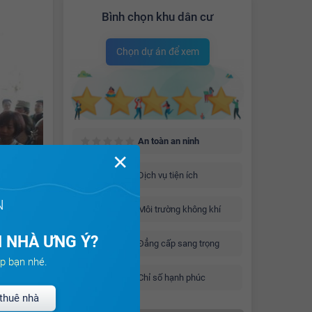
Bình chọn khu dân cư
Chọn dự án để xem
An toàn an ninh
✕
Dịch vụ tiện ích
N
Môi trường không khí
 NHÀ ƯNG Ý?
Đẳng cấp sang trọng
p bạn nhé.
Chỉ số hạnh phúc
thuê nhà
t có con