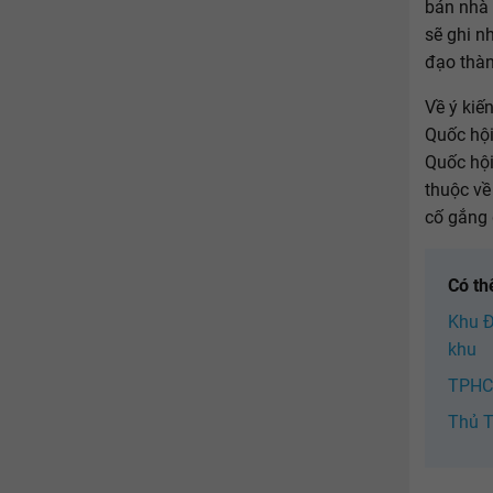
bán nhà 
sẽ ghi n
đạo thành
Về ý kiế
Quốc hội
Quốc hội
thuộc về
cố gắng 
Có th
Khu Đ
khu
TPHCM
Thủ T