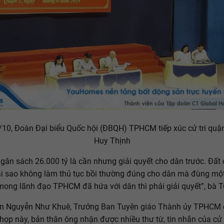
10, Đoàn Đại biểu Quốc hội (ĐBQH) TPHCM tiếp xúc cử tri quậ
Huy Thịnh
 ngân sách 26.000 tỷ là cần nhưng giải quyết cho dân trước. Đất
ại sao không làm thủ tục bồi thường đúng cho dân mà đùng một
 mong lãnh đạo TPHCM đã hứa với dân thì phải giải quyết”, bà T
n Nguyễn Như Khuê, Trưởng Ban Tuyên giáo Thành ủy TPHCM c
 họp này, bản thân ông nhận được nhiều thư từ, tin nhắn của cử t