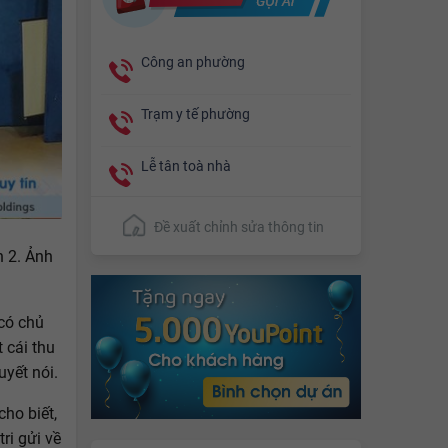
Công an phường
Trạm y tế phường
Lễ tân toà nhà
Đề xuất chỉnh sửa thông tin
n 2. Ảnh
 có chủ
 cái thu
uyết nói.
ho biết,
ri gửi về