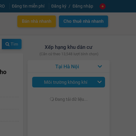
PRO
Đăng tin miễn phí
Đăng ký
Đăng nhập
Bán nhà nhanh
Cho thuê nhà nhanh
Tìm
Xếp hạng khu dân cư
(Căn cứ theo 13,548 lượt bình chọn)
Hà Nội
cho
Môi trường không khí
Đang tải dữ liệu...