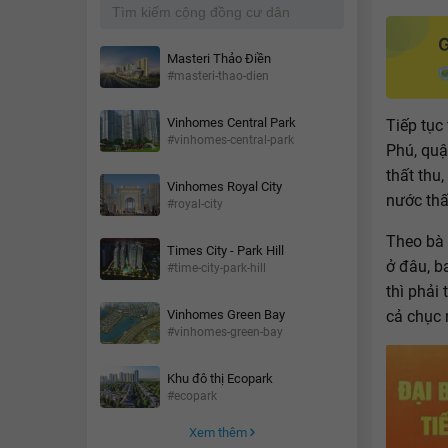
Masteri Thảo Điền
#masteri-thao-dien
Vinhomes Central Park
Tiếp tục 
#vinhomes-central-park
Phú, quậ
thất thu,
Vinhomes Royal City
nước thất
#royal-city
Theo bà 
Times City - Park Hill
ở đâu, b
#time-city-park-hill
thì phải
Vinhomes Green Bay
cả chục 
#vinhomes-green-bay
Khu đô thị Ecopark
#ecopark
Xem thêm