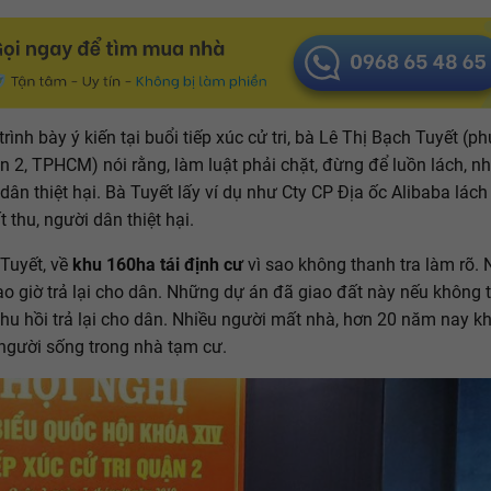
trình bày ý kiến tại buổi tiếp xúc cử tri, bà Lê Thị Bạch Tuyết (
n 2, TPHCM) nói rằng, làm luật phải chặt, đừng để luồn lách, n
 dân thiệt hại. Bà Tuyết lấy ví dụ như Cty CP Địa ốc Alibaba lách
 thu, người dân thiệt hại.
Tuyết, về
khu 160ha tái định cư
vì sao không thanh tra làm rõ.
ao giờ trả lại cho dân. Những dự án đã giao đất này nếu không t
 thu hồi trả lại cho dân. Nhiều người mất nhà, hơn 20 năm nay k
người sống trong nhà tạm cư.