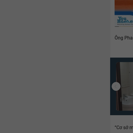
Ông Pha
“Cơ sở m