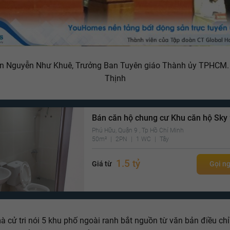
n Nguyễn Như Khuê, Trưởng Ban Tuyên giáo Thành ủy TPHCM.
Thịnh
Bán căn hộ chung cư Khu căn hộ Sky
Phú Hữu, Quận 9 , Tp Hồ Chí Minh
50m²
2PN
1 WC
Tây
1.5 tỷ
Giá từ
Gọi n
à cử tri nói 5 khu phố ngoài ranh bắt nguồn từ văn bản điều chỉ