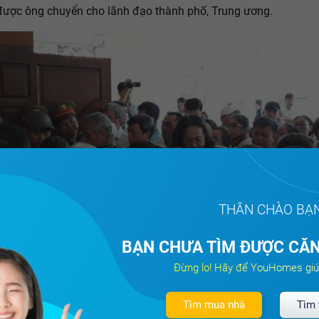
được ông chuyển cho lãnh đạo thành phố, Trung ương.
THÂN CHÀO BẠ
BẠN CHƯA TÌM ĐƯỢC CĂN
Đừng lo! Hãy để YouHomes giú
Có rất đông cử tri đến dự. Ảnh Huy Thịnh
Tìm mua nhà
Tìm 
, có một tin nhắn của một cử tri hiện đang ở khu tạm cư cho biế