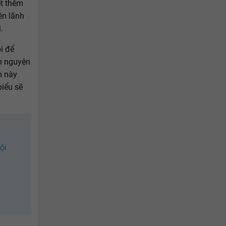
ết thêm
ên lãnh
.
i để
ân nguyện
n này
biểu sẽ
ội