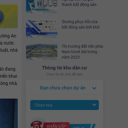
thành bất động sản
'Đường phục hồi của
bất động sản bớt khó'
phường An
hà nước
Thị trường đất nền phía
 luật, nhà
Nam trượt dài trong
năm 2023
Thông tin khu dân cư
 Nó đang
Chọn dự án, toà để xem
riển khai
hông nhà,
Bạn chưa chọn dự án
Chọn toà