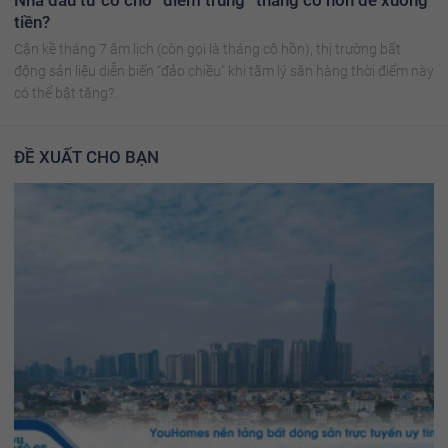
Nhà đầu tư có chờ “điểm trũng” tháng cô hồn để xuống
tiền?
Cận kề tháng 7 âm lịch (còn gọi là tháng cô hồn), thị trường bất
động sản liệu diễn biến “đảo chiều” khi tâm lý săn hàng thời điểm này
có thể bật tăng?.
ĐỀ XUẤT CHO BẠN