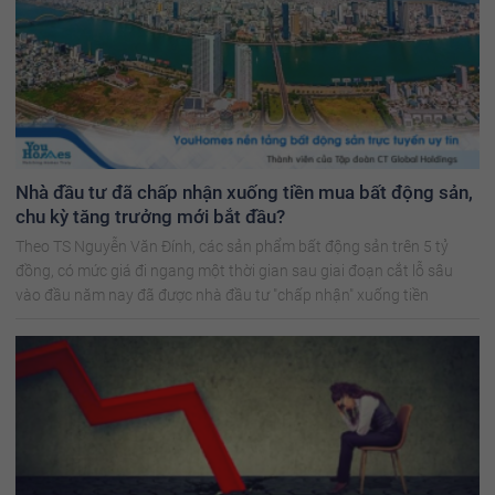
Nhà đầu tư đã chấp nhận xuống tiền mua bất động sản,
chu kỳ tăng trưởng mới bắt đầu?
Theo TS Nguyễn Văn Đính, các sản phẩm bất động sản trên 5 tỷ
đồng, có mức giá đi ngang một thời gian sau giai đoạn cắt lỗ sâu
vào đầu năm nay đã được nhà đầu tư "chấp nhận" xuống tiền