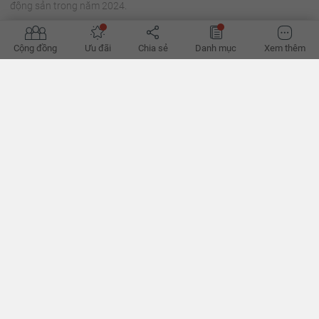
động sản trong năm 2024.
Cộng đồng
Ưu đãi
Chia sẻ
Danh mục
Xem thêm
'Đường phục hồi của bất động sản bớt khó'
Hành lang pháp lý dần hoàn thiện, tín dụng đã thoáng hơn, có thể
giúp hành trình phục hồi của bất động sản bớt khó khăn thời gian
tới, theo các chuyên gia. - VnExpress