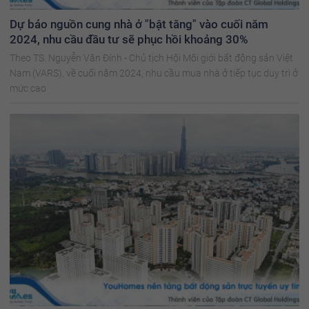
Dự báo nguồn cung nhà ở "bật tăng" vào cuối năm
2024, nhu cầu đầu tư sẽ phục hồi khoảng 30%
Theo TS. Nguyễn Văn Đính - Chủ tịch Hội Môi giới bất động sản Việt
Nam (VARS), về cuối năm 2024, nhu cầu mua nhà ở tiếp tục duy trì ở
mức cao