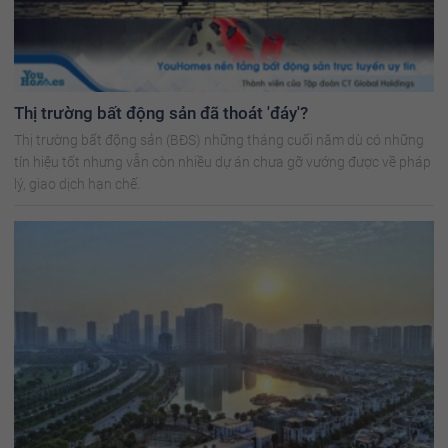
Thị trường bất động sản đã thoát 'đáy'?
Thị trường bất động sản (BĐS) những tháng cuối năm dù có những
tín hiệu tốt nhưng vẫn còn nhiều dự án chưa gỡ vướng được về pháp
lý, giao dịch hạn chế.