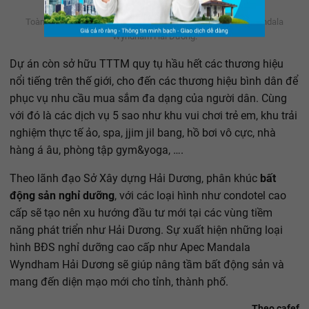
cao cấp - Ảnh 2.
Toàn cảnh dự án tổ hợp condotel, officetel và TTTM Apec Mandala
Wyndham Hải Dương.
Dự án còn sở hữu TTTM quy tụ hầu hết các thương hiệu
nổi tiếng trên thế giới, cho đến các thương hiệu bình dân để
phục vụ nhu cầu mua sắm đa dạng của người dân. Cùng
với đó là các dịch vụ 5 sao như khu vui chơi trẻ em, khu trải
nghiệm thực tế ảo, spa, jjim jil bang, hồ bơi vô cực, nhà
hàng á âu, phòng tập gym&yoga, ….
Theo lãnh đạo Sở Xây dựng Hải Dương, phân khúc
bất
động sản nghỉ dưỡng
, với các loại hình như condotel cao
cấp sẽ tạo nên xu hướng đầu tư mới tại các vùng tiềm
năng phát triển như Hải Dương. Sự xuất hiện những loại
hình BĐS nghỉ dưỡng cao cấp như Apec Mandala
Wyndham Hải Dương sẽ giúp nâng tầm bất động sản và
mang đến diện mạo mới cho tỉnh, thành phố.
Theo cafef