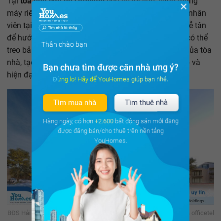
Tại
tòa nhà căn hộ Officetel
còn có lối vào, sảnh thang
✕
máy riêng, thuận tiện cho việc di chuyển của cán bộ nhân
viên tại các công ty. Khu vực văn phòng còn có khu lễ tân
để hướng dẫn khách hàng đến giao dịch, cũng như có thể
Thân chào bạn
treo bảng tên công ty ngay tại tiền sảnh đón khách của tòa
nhà, tạo nên một môi trường làm việc chuyên nghiệp và
Bạn chưa tìm được căn nhà ưng ý?
hiện đại.
Đừng lo! Hãy để YouHomes giúp bạn nhé.
Tìm mua nhà
Tìm thuê nhà
Hàng ngày, có hơn
+2.600
bất động sản mới đang
được đăng bán/cho thuê trên nền tảng
YouHomes.
BĐS Hải Dương đón đầu xu hướng tương lai với tổ hợp condotel và officetel