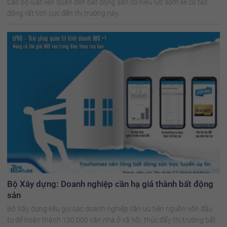
Các bộ luật liên quan đến bất động sản có hiệu lực sớm sẽ có tác
động rất tích cực đến thị trường này.
Bộ Xây dựng: Doanh nghiệp cần hạ giá thành bất động
sản
Bộ Xây dựng kêu gọi các doanh nghiệp cần ưu tiên nguồn vốn đầu
tư để hoàn thành 130.000 căn nhà ở xã hội, thúc đẩy thị trường bất