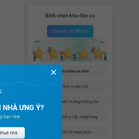
Bình chọn khu dân cư
Chọn dự án để xem
✕
An toàn an ninh
Dịch vụ tiện ích
N
Môi trường không khí
 NHÀ ƯNG Ý?
p bạn nhé.
Đẳng cấp sang trọng
Chỉ số hạnh phúc
thuê nhà