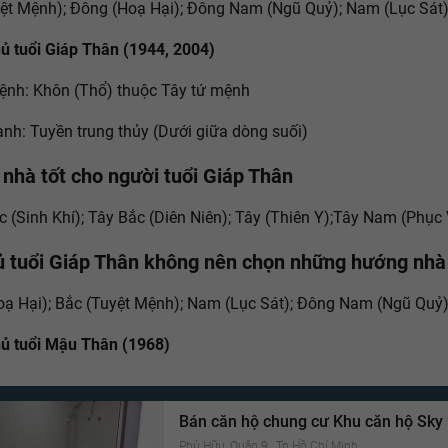
ệt Mệnh); Đông (Hoạ Hại); Đông Nam (Ngũ Quỷ); Nam (Lục Sát
hủ tuổi Giáp Thân (1944, 2004)
ệnh: Khôn (Thổ) thuộc Tây tứ mệnh
nh: Tuyền trung thủy (Dưới giữa dòng suối)
nhà tốt cho người tuổi Giáp Thân
 (Sinh Khí); Tây Bắc (Diên Niên); Tây (Thiên Y);Tây Nam (Phục 
ủ tuổi Giáp Thân không nên chọn những hướng nhà
ạ Hại); Bắc (Tuyệt Mệnh); Nam (Lục Sát); Đông Nam (Ngũ Quỷ
hủ tuổi Mậu Thân (1968)
Bán căn hộ chung cư Khu căn hộ Sky
Phú Hữu, Quận 9 , Tp Hồ Chí Minh