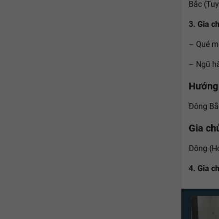
Bắc (Tuy
3. Gia c
– Quẻ m
– Ngũ hà
Hướng 
Đông Bắc
Gia ch
Đông (Ho
4. Gia c