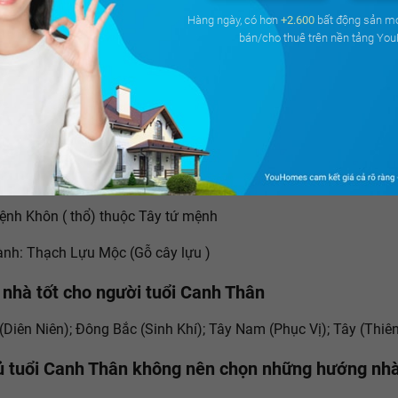
Hàng ngày, có hơn
+2.600
bất động sản m
nhà tốt cho gia chủ tuổi Bính Thân
bán/cho thuê trên nền tảng Yo
(Sinh Khí); Tây (Diên Niên); Tây Bắc (Thiên Y); Đông Bắc (Phục
ủ tuổi Bính Thân không nên chọn những hướng nhà
 Hại); Đông Nam(Tuyệt Mệnh); Đông (Lục Sát); Bắc (Ngũ Quỷ)
hủ sinh năm Canh Thân (1980)
nh Khôn ( thổ) thuộc Tây tứ mệnh
nh: Thạch Lựu Mộc (Gỗ cây lựu )
nhà tốt cho người tuổi Canh Thân
(Diên Niên); Đông Bắc (Sinh Khí); Tây Nam (Phục Vị); Tây (Thiê
ủ tuổi Canh Thân không nên chọn những hướng nhà