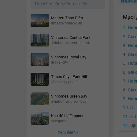
Mục l
Masteri Thảo Điền
#masteri-thao-dien
Hướn
Gia 
Vinhomes Central Park
#vinhomes-central-park
Hướn
Gia 
Vinhomes Royal City
#royal-city
Hướn
Gia 
Times City - Park Hill
Hướn
#time-city-park-hill
Gia 
Vinhomes Green Bay
Hướn
#vinhomes-green-bay
Gia
Khu đô thị Ecopark
6. 
#ecopark
Ðịnh
Xem thêm