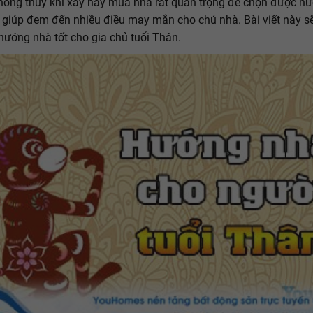
hong thủy khi xây hay mua nhà rất quan trọng để chọn được h
 giúp đem đến nhiều điều may mắn cho chủ nhà. Bài viết này s
 hướng nhà tốt cho gia chủ tuổi Thân.