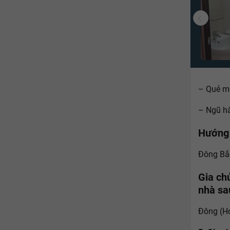
– Quẻ m
– Ngũ hà
Hướng 
Đông Bắc
Gia ch
nhà sa
Đông (Ho