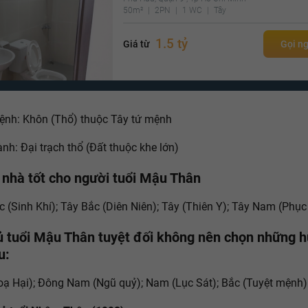
50m²
2PN
1 WC
Tây
1.5 tỷ
Giá từ
Gọi n
ệnh: Khôn (Thổ) thuộc Tây tứ mệnh
nh: Đại trạch thổ (Đất thuộc khe lớn)
nhà tốt cho người tuổi Mậu Thân
 (Sinh Khí); Tây Bắc (Diên Niên); Tây (Thiên Y); Tây Nam (Phục
ủ tuổi Mậu Thân tuyệt đối không nên chọn những 
u:
ạ Hại); Đông Nam (Ngũ quỷ); Nam (Lục Sát); Bắc (Tuyệt mệnh)