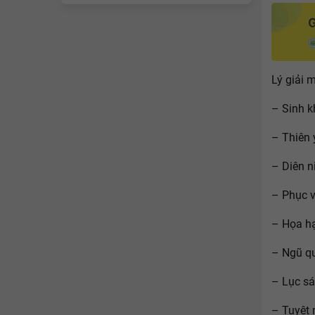
Lý giải 
– Sinh k
– Thiên 
– Diên n
– Phục v
– Họa hạ
– Ngũ qu
– Lục sát
– Tuyệt 