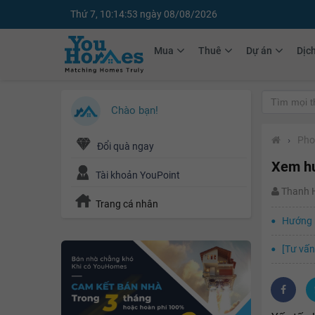
Thứ 7, 10:14:54 ngày 08/08/2026
Mua
Thuê
Dự án
Dịc
Chào bạn!
›
Pho
Đổi quà ngay
Xem hư
Tài khoản YouPoint
Thanh
Trang cá nhân
Hướng 
[Tư vấn