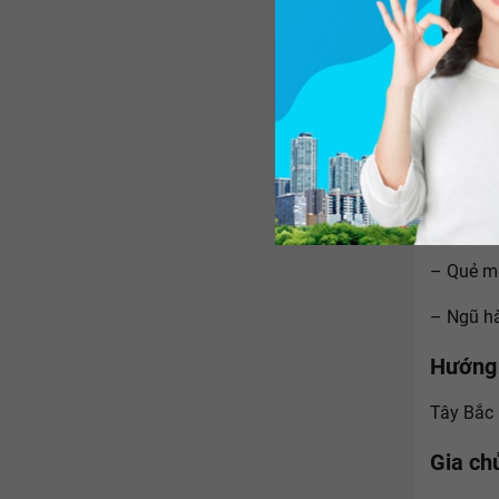
Hướng 
Tây Nam 
Gia ch
Nam (Hoạ
2. Gia c
– Quẻ mệ
– Ngũ hà
Hướng 
Tây Bắc 
Gia ch