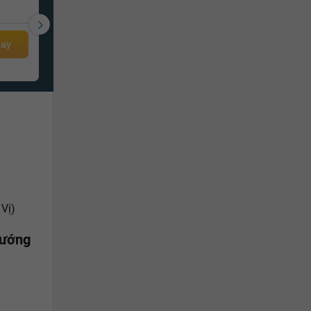
82.8m²
3PN
2 WC
2.2 tỷ
gay
Giá từ
 Vị)
hướng