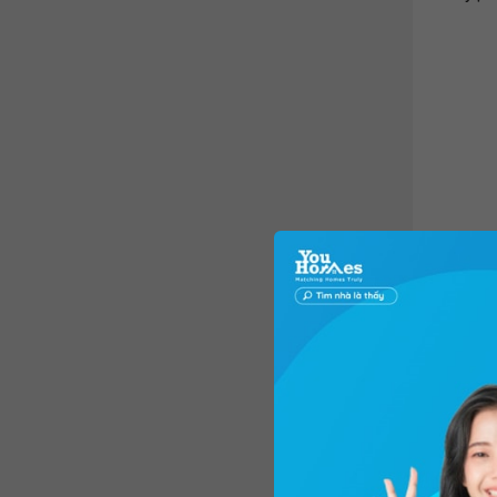
Gia chủ 
– Quẻ m
– Ngũ hà