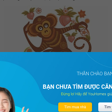
THÂN CHÀO BẠ
BẠN CHƯA TÌM ĐƯỢC CĂN
tuổi Bính Thân (1956)
Đừng lo! Hãy để YouHomes giú
ệnh: Cấn (Thổ) thuộc Tây tứ mệnh
Tìm mua nhà
Tìm 
nh: Sơn hạ hỏa (Lửa dưới chân núi)