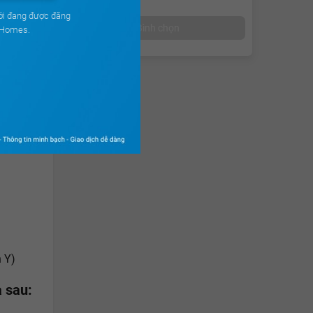
ới đang được đăng
Bình chọn
uHomes.
 Vị)
 sau:
n Y)
 sau: