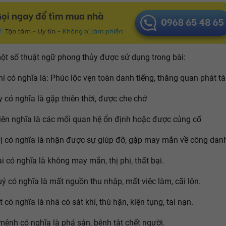
một số thuật ngữ phong thủy được sử dụng trong bài:
hí có nghĩa là: Phúc lộc vẹn toàn danh tiếng, thăng quan phát tà
y có nghĩa là gặp thiên thời, được che chở
iên nghĩa là các mối quan hệ ổn định hoặc được củng cố
ị có nghĩa là nhận được sự giúp đỡ, gặp may mắn về công dan
i có nghĩa là không may mắn, thị phi, thất bại.
ỷ có nghĩa là mất nguồn thu nhập, mất việc làm, cãi lộn.
 có nghĩa là nhà có sát khí, thù hận, kiện tụng, tai nạn.
mệnh có nghĩa là phá sản, bệnh tật chết người.