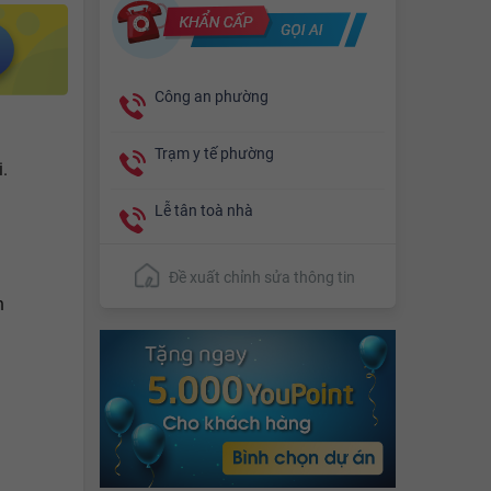
Công an phường
Trạm y tế phường
i.
Lễ tân toà nhà
Đề xuất chỉnh sửa thông tin
h