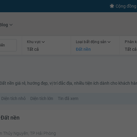
s
+600
Kết nối thành công
Cộng đồng 
Blog
Khu vực
Loại bất động sản
Phân k
Tất cả
Đất nền
Tất cả
t nền giá rẻ, hướng đẹp, vị trí đắc địa, nhiều tiện ích dành cho khách hà
Diện tích nhỏ
Diện tích lớn
Tin đã xem
 Đất nền
n Thủy Nguyên, TP Hải Phòng