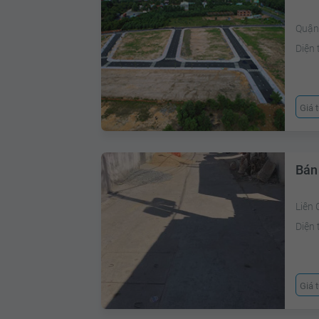
Quận
Diện 
Giá 
Bán
Liên 
Diện 
Giá 