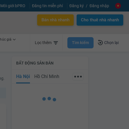
Môi giới bPRO
Đăng tin miễn phí
Đăng ký
Đăng nhập
Bán nhà nhanh
Cho thuê nhà nhanh
húc giá
Tìm kiếm
Lọc thêm
Chọn lại
BẤT ĐỘNG SẢN BÁN
Hà Nội
Hồ Chí Minh
ng.