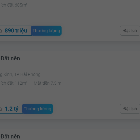
tích đất 685m²
890 triệu
Thương lượng
Đặt lịch
từ
 Đất nền
g Kinh, TP Hải Phòng
tích đất 112m²
Mặt tiền 7.5 m
1.2 tỷ
Thương lượng
Đặt lịch
từ
 Đất nền