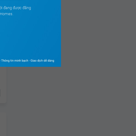
ới đang được đăng
ouHomes.