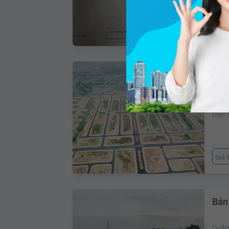
Giá 
Bán
Phườ
Diện 
Giá 
Bán
Quận