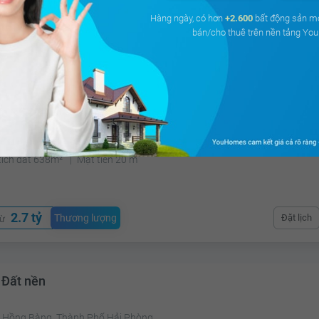
Hàng ngày, có hơn
+2.600
bất động sản m
bán/cho thuê trên nền tảng Y
2.3 tỷ
Thương lượng
Đặt lịch
từ
 Đất nền
ng 12, Thành Phố Vũng Tàu, Bà Rịa - Vũng Tàu
tích đất 638m²
Mặt tiền 20 m
2.7 tỷ
Thương lượng
Đặt lịch
từ
 Đất nền
 Hồng Bàng, Thành Phố Hải Phòng