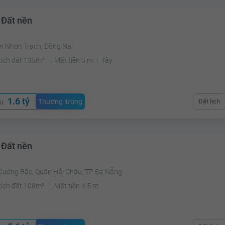
 Đất nền
n Nhơn Trạch, Đồng Nai
tích đất 135m²
Mặt tiền 5 m
Tây
1.6 tỷ
Thương lượng
Đặt lịch
từ
 Đất nền
Cường Bắc, Quận Hải Châu, TP Đà Nẵng
tích đất 108m²
Mặt tiền 4.5 m