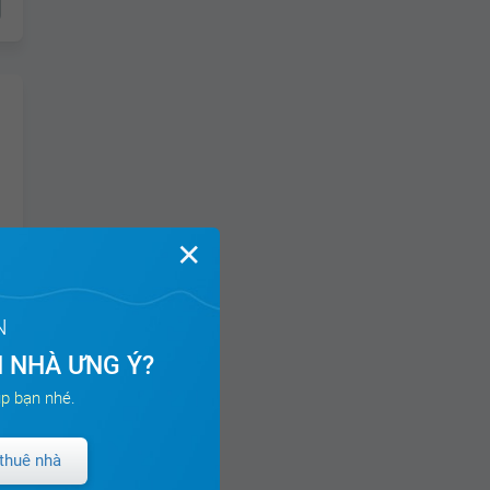
✕
N
 NHÀ ƯNG Ý?
p bạn nhé.
thuê nhà