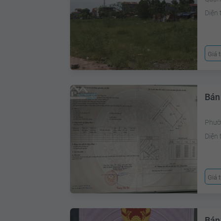
Diện 
Giá 
Bán
Phườ
Diện 
Giá 
Bán