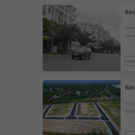
Bán
Huyệ
Diện 
Giá 
Bán
Hòa 
Diện 