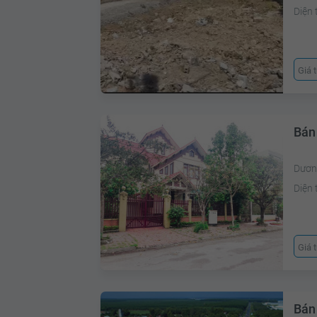
Diện 
Giá 
Bán
Dươn
Diện 
Giá 
Bán