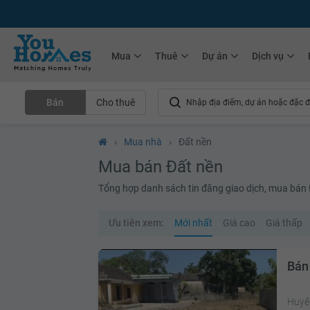
+75.000
Tin đăng mới hàng tháng
+10.000
Thành viên Youhomer
Mua
Thuê
Dự án
Dịch vụ
Bán
Cho thuê
›
Mua nhà
›
Đất nền
Mua bán Đất nền
Tổng hợp danh sách tin đăng giao dịch, mua bán Đấ
Ưu tiên xem:
Mới nhất
Giá cao
Giá thấp
Bán
Huyệ