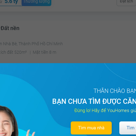
5.6 tỷ
Thương lượng
Đặt lịch
từ
 Đất nền
n Nhà Bè, Thành Phố Hồ Chí Minh
tích đất 520m²
Mặt tiền 8 m
3.6 tỷ
Thương lượng
Đặt lịch
từ
THÂN CHÀO BẠ
BẠN CHƯA TÌM ĐƯỢC CĂN
 Đất nền
Đừng lo! Hãy để YouHomes giú
 Bình Phước, Quận Thủ Đức, Thành Phố Hồ Chí Minh
Tìm mua nhà
Tìm 
tích đất 67m²
Mặt tiền 4 m