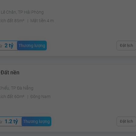
 Lê Chân, TP Hải Phòng
tích đất 85m²
Mặt tiền 4 m
2 tỷ
Thương lượng
Đặt lịch
từ
 Đất nền
Chiểu, TP Đà Nẵng
tích đất 60m²
Đông Nam
1.2 tỷ
Thương lượng
Đặt lịch
từ