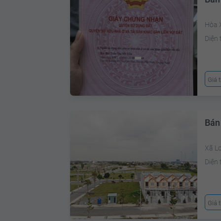
Hòa 
Diện 
Giá 
Bán
Xã L
Diện 
Giá 