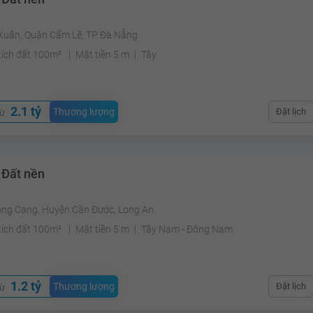
Xuân, Quận Cẩm Lệ, TP Đà Nẵng
tích đất 100m²
Mặt tiền 5 m
Tây
2.1 tỷ
Thương lượng
Đặt lịch
từ
 Đất nền
ong Cang, Huyện Cần Đước, Long An
tích đất 100m²
Mặt tiền 5 m
Tây Nam - Đông Nam
1.2 tỷ
Thương lượng
Đặt lịch
từ