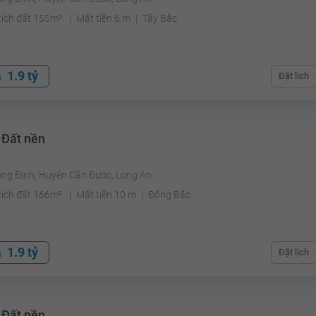
tích đất 155m²
Mặt tiền 6 m
Tây Bắc
1.9 tỷ
Đặt lịch
á
 Đất nền
ong Định, Huyện Cần Đước, Long An
tích đất 166m²
Mặt tiền 10 m
Đông Bắc
1.9 tỷ
Đặt lịch
á
 Đất nền