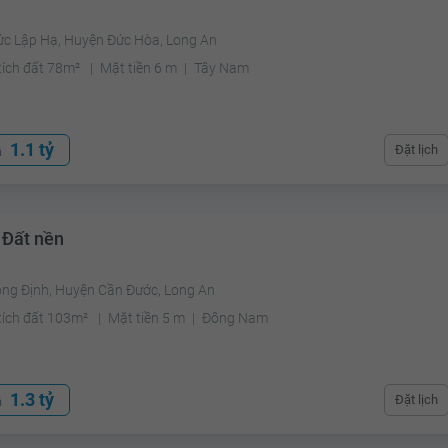
ức Lập Hạ, Huyện Đức Hòa, Long An
tích đất 78m²
Mặt tiền 6 m
Tây Nam
1.1 tỷ
Đặt lịch
á
 Đất nền
ong Định, Huyện Cần Đước, Long An
tích đất 103m²
Mặt tiền 5 m
Đông Nam
1.3 tỷ
Đặt lịch
á