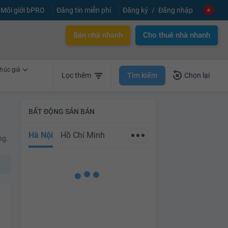
Môi giới bPRO
Đăng tin miễn phí
Đăng ký
Đăng nhập
Bán nhà nhanh
Cho thuê nhà nhanh
húc giá
Tìm kiếm
Lọc thêm
Chọn lại
BẤT ĐỘNG SẢN BÁN
Hà Nội
Hồ Chí Minh
ng.