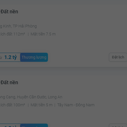
 Đất nền
g Kinh, TP Hải Phòng
tích đất 112m²
Mặt tiền 7.5 m
1.2 tỷ
Thương lượng
Đặt lịch
từ
 Đất nền
ong Cang, Huyện Cần Đước, Long An
tích đất 100m²
Mặt tiền 5 m
Tây Nam - Đông Nam