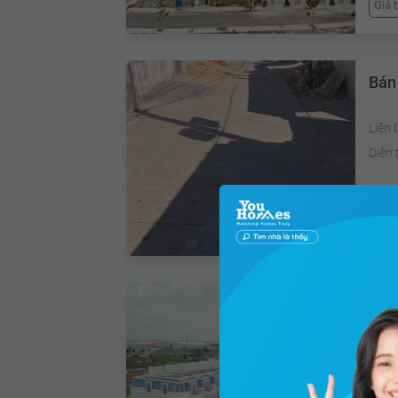
Giá 
Bán
Liên 
Diện 
Giá 
Bán
Xã Đ
Diện 