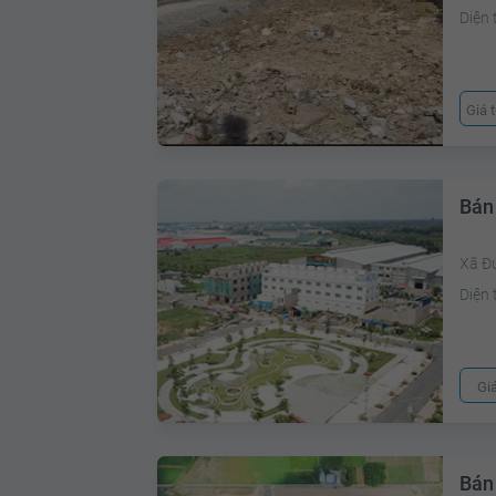
Diện 
Giá 
Bán
Xã Đ
Diện 
Gi
Bán