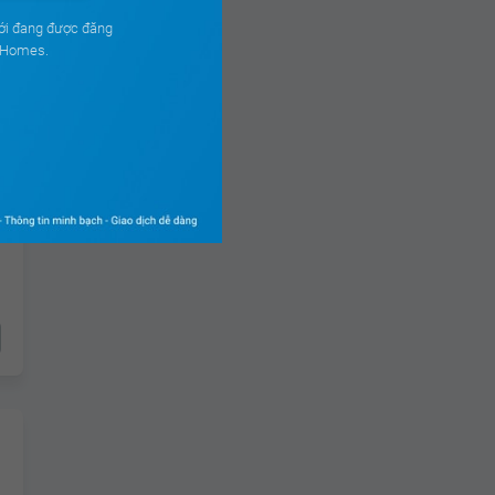
ới đang được đăng
ouHomes.