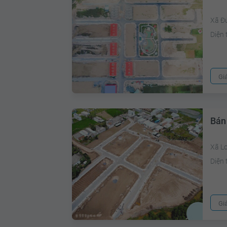
Xã Đ
Diện 
Gi
Bán
Xã L
Diện 
Gi