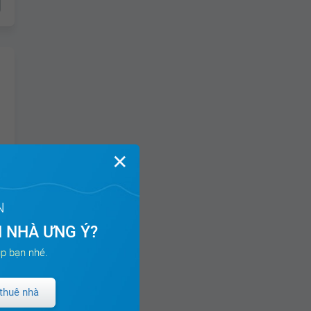
✕
N
 NHÀ ƯNG Ý?
p bạn nhé.
thuê nhà