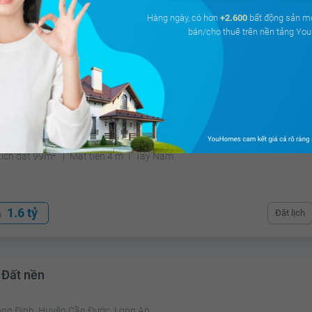
Hàng ngày, có hơn
+2.600
bất động sản m
bán/cho thuê trên nền tảng Y
1.4 tỷ
Đặt lịch
á
 Đất nền
n Bến Lức, Long An
tích đất 99m²
Mặt tiền 4 m
Tây Nam
1.6 tỷ
Đặt lịch
á
 Đất nền
ong Định, Huyện Cần Đước, Long An