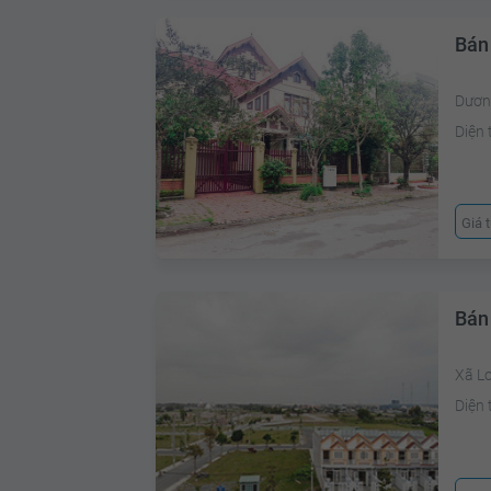
Bán
Dươn
Diện 
Giá 
Bán
Xã L
Diện 