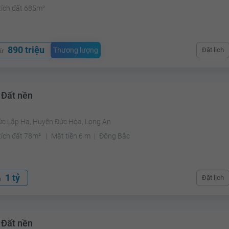
tích đất 685m²
890 triệu
Thương lượng
Đặt lịch
từ
 Đất nền
ức Lập Hạ, Huyện Đức Hòa, Long An
tích đất 78m²
Mặt tiền 6 m
Đông Bắc
1 tỷ
Đặt lịch
á
 Đất nền