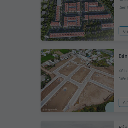
Diện 
Gi
Bán
Xã L
Diện 
Gi
Bán