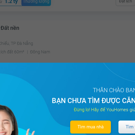
1.2 tỷ
Thương lượng
Đặt lịch
từ
 Đất nền
Chiểu, TP Đà Nẵng
tích đất 60m²
Đông Nam
1.2 tỷ
Thương lượng
Đặt lịch
từ
THÂN CHÀO BẠ
BẠN CHƯA TÌM ĐƯỢC CĂN
 Đất nền
Đừng lo! Hãy để YouHomes giú
ức Lập Hạ, Huyện Đức Hòa, Long An
Tìm mua nhà
Tìm 
tích đất 98.5m²
Mặt tiền 6.5 m
Tây Bắc