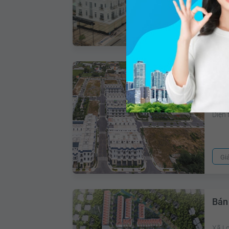
Gi
Bán
Huyệ
Diện 
Gi
Bán
Xã L