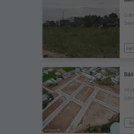
Quận
Diện 
Giá 
Bán
Xã L
Diện 
Gi