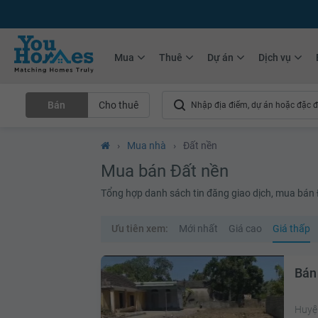
+75.000
Tin đăng mới hàng tháng
+10.000
Thành viên Youhomer
Mua
Thuê
Dự án
Dịch vụ
Bán
Cho thuê
›
Mua nhà
›
Đất nền
Mua bán Đất nền
Tổng hợp danh sách tin đăng giao dịch, mua bán Đấ
Ưu tiên xem:
Mới nhất
Giá cao
Giá thấp
Bán
Huyệ