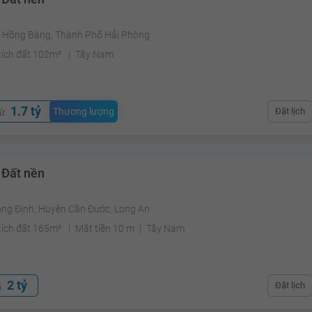
 Hồng Bàng, Thành Phố Hải Phòng
tích đất 102m²
Tây Nam
1.7 tỷ
Thương lượng
Đặt lịch
từ
 Đất nền
ong Định, Huyện Cần Đước, Long An
tích đất 165m²
Mặt tiền 10 m
Tây Nam
2 tỷ
Đặt lịch
á