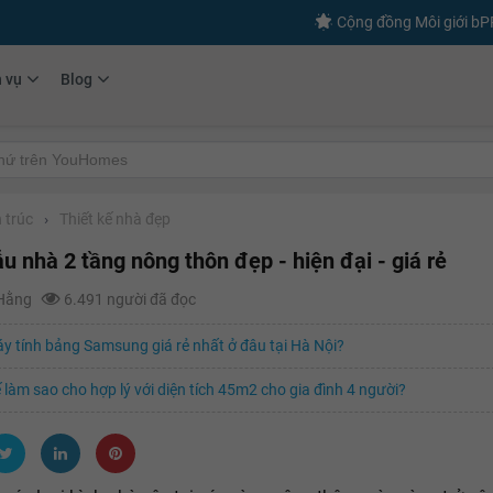
Cộng đồng Môi giới b
h vụ
Blog
 trúc
›
Thiết kế nhà đẹp
u nhà 2 tầng nông thôn đẹp - hiện đại - giá rẻ
 Hằng
6.491 người đã đọc
 tính bảng Samsung giá rẻ nhất ở đâu tại Hà Nội?
ế làm sao cho hợp lý với diện tích 45m2 cho gia đình 4 người?