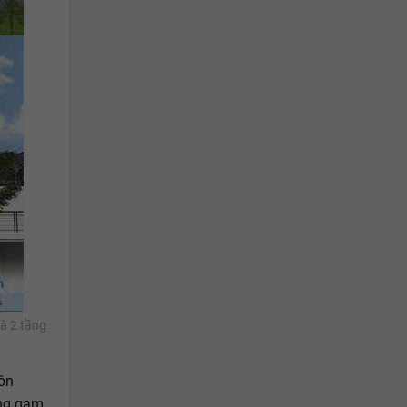
à 2 tầng
ôn
ững gam