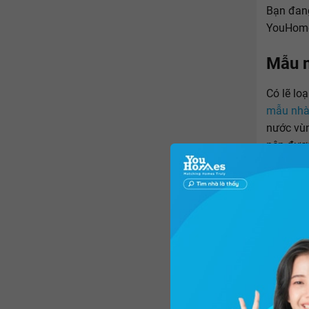
Bạn đan
YouHomes
Mẫu n
Có lẽ lo
mẫu nhà 
nước vùn
nên được