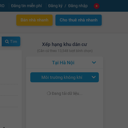
PRO
Đăng tin miễn phí
Đăng ký
Đăng nhập
Bán nhà nhanh
Cho thuê nhà nhanh
Tìm
Xếp hạng khu dân cư
(Căn cứ theo 13,548 lượt bình chọn)
Hà Nội
Môi trường không khí
Đang tải dữ liệu...