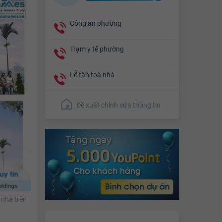
Công an phường
Trạm y tế phường
Lễ tân toà nhà
Đề xuất chỉnh sửa thông tin
 nhà trên