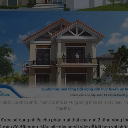
nh được lựa chọn nhiều nhất cho nhà tại vùng nông thôn đó là các mẫu nh
mái thái.
được sử dụng nhiều cho phần mái thái của nhà 2 tầng nông th
à màu đỏ đất nung. Màu sắc này ngoài việc dễ kết hợp với nh