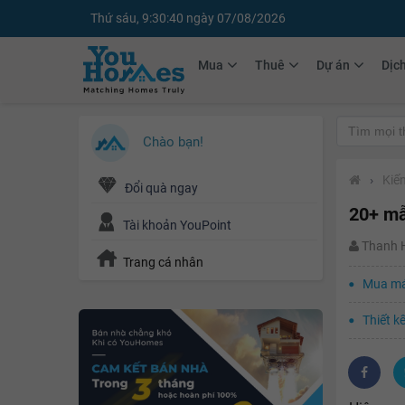
Thứ sáu, 9:30:42 ngày 07/08/2026
Mua
Thuê
Dự án
Dịc
Chào bạn!
›
Kiến
Đổi quà ngay
20+ mẫ
Tài khoản YouPoint
Thanh
Trang cá nhân
Mua máy
Thiết k