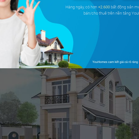
Hàng ngày, có hơn
+2.600
bất động sản m
bán/cho thuê trên nền tảng Yo