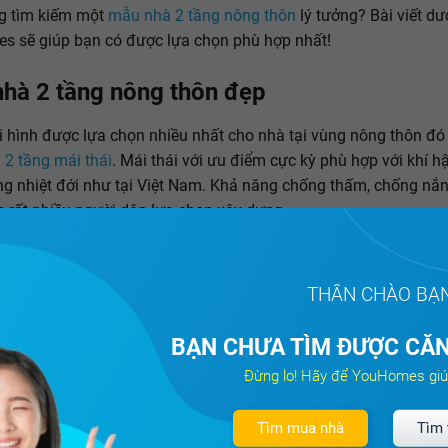
g tìm kiếm một
mẫu nhà 2 tầng nông thôn
lý tưởng? Bài viết dư
 sẽ giúp bạn có được lựa chọn phù hợp nhất!
hà 2 tầng nông thôn đẹp
ại hình được lựa chọn nhiều nhất cho nhà tại vùng nông thôn đó 
2 tầng mái thái
. Mái thái với ưu điểm cực kỳ phù hợp với khí h
g nhiệt đới như tại Việt Nam. Khả năng chống thấm, chống nắng
 rất nhiều người dân lựa chọn xây dựng.
THÂN CHÀO BẠ
BẠN CHƯA TÌM ĐƯỢC CĂN
Đừng lo! Hãy để YouHomes giú
Tìm mua nhà
Tìm 