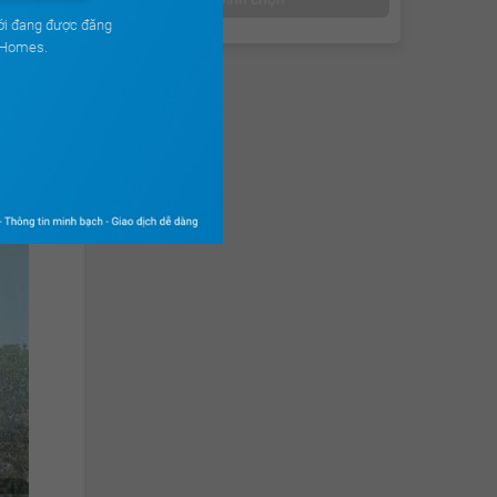
ới đang được đăng
uHomes.