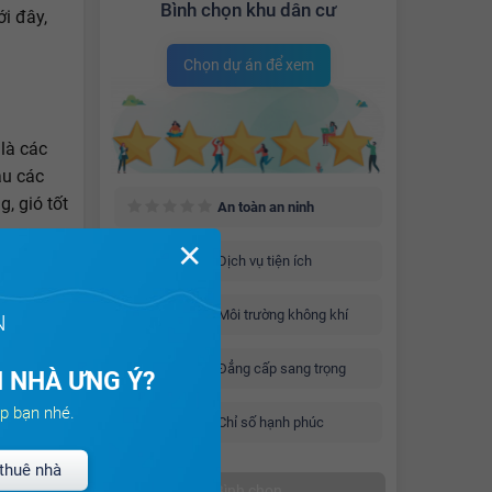
Bình chọn khu dân cư
ới đây,
Chọn dự án để xem
là các
ậu các
, gió tốt
An toàn an ninh
✕
Dịch vụ tiện ích
Môi trường không khí
N
Đẳng cấp sang trọng
 NHÀ ƯNG Ý?
p bạn nhé.
Chỉ số hạnh phúc
thuê nhà
Bình chọn