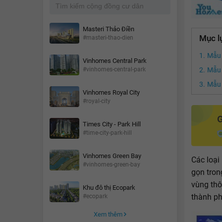
Masteri Thảo Điền
Mục l
#masteri-thao-dien
Mẫu 
Vinhomes Central Park
#vinhomes-central-park
Mẫu 
Mẫu 
Vinhomes Royal City
#royal-city
Times City - Park Hill
#time-city-park-hill
Vinhomes Green Bay
Các loại
#vinhomes-green-bay
gọn tron
vùng thô
Khu đô thị Ecopark
thành ph
#ecopark
Xem thêm