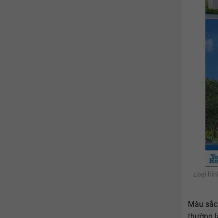
Loại hì
Màu sắc 
thường l