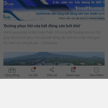
'Đường phục hồi của bất động sản bớt khó'
Hành lang pháp lý dần hoàn thiện, tín dụng đã thoáng hơn, có thể
giúp hành trình phục hồi của bất động sản bớt khó khăn thời gian
tới, theo các chuyên gia. - VnExpress
Cộng đồng
Ưu đãi
Chia sẻ
Danh mục
Xem thêm