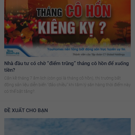
Nhà đầu tư có chờ “điểm trũng” tháng cô hồn để xuống
tiền?
Cận kề tháng 7 âm lịch (còn gọi là tháng cô hồn), thị trường bất
động sản liệu diễn biến “đảo chiều” khi tâm lý săn hàng thời điểm này
có thể bật tăng?.
ĐỀ XUẤT CHO BẠN