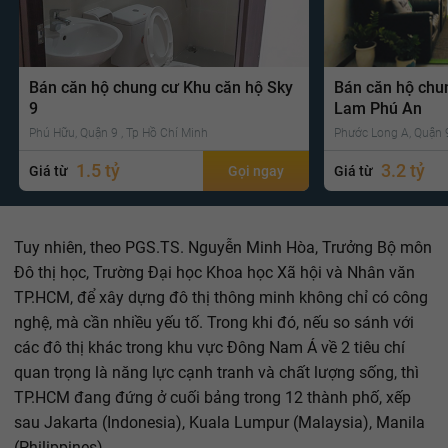
Bán căn hộ chung cư Khu căn hộ Sky
Bán căn hộ chu
9
Lam Phú An
Phú Hữu, Quận 9 , Tp Hồ Chí Minh
Phước Long A, Quận 9
1.5 tỷ
3.2 tỷ
Giá từ
Gọi ngay
Giá từ
Tuy nhiên, theo PGS.TS. Nguyễn Minh Hòa, Trưởng Bộ môn
Đô thị học, Trường Đại học Khoa học Xã hội và Nhân văn
TP.HCM, để xây dựng đô thị thông minh không chỉ có công
nghệ, mà cần nhiều yếu tố. Trong khi đó, nếu so sánh với
các đô thị khác trong khu vực Đông Nam Á về 2 tiêu chí
quan trọng là năng lực cạnh tranh và chất lượng sống, thì
TP.HCM đang đứng ở cuối bảng trong 12 thành phố, xếp
sau Jakarta (Indonesia), Kuala Lumpur (Malaysia), Manila
(Philippines)…