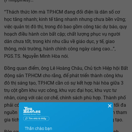
“Thách thức lớn mà TP.HCM đang đối điện là dân số cơ
học tăng nhanh; kinh tế tăng nhanh nhưng chưa bền vững;
việc quản trị đô thị, trong đó bao gồm công tác dự báo, quy
hoạch điều hành còn bất cập; chất lượng phục vụ người
dân chưa tốt, trong khi nhu cầu về giáo dục, y tế, giao
thông, môi trường, hành chính công ngày càng cao…”,
PGS.TS. Nguyễn Minh Hòa nói.
Đồng quan điểm, ông Lê Hoàng Châu, Chủ tịch Hiệp hội Bất
động sản TP.HCM cho rằng, để phát triển thành công khu
đô thị sáng tạo, TP.HCM cần có sự kết hợp hài hòa giữa 3
trụ cột gồm khu vực công, khu vực đại học, khu vực tư
nhân, cùng với các cơ chế, chính sách phù hợp. Thành phố
✕
phải có chính sách, cơ chế tạo điều kiện để phát huy tối đa
nguồn lực tri thức, vốn, năng lực của khu vực tư nhân tham
gia tích cực vào quá trình hình thành khu đô thị sáng tạo.
Thân chào bạn
Bên cạnh đó, sự nhập cuộc của cả người dân và doanh