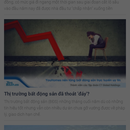
đồng, có mức giá đi ngang một thời gian sau giai đoạn cắt lỗ sâu
vào đầu năm nay đã được nhà đầu tư "chấp nhận" xuống tiền
Thị trường bất động sản đã thoát 'đáy'?
Thị trường bất động sản (BĐS) những tháng cuối năm dù có những
tín hiệu tốt nhưng vẫn còn nhiều dự án chưa gỡ vướng được về pháp
lý, giao dịch hạn chế.