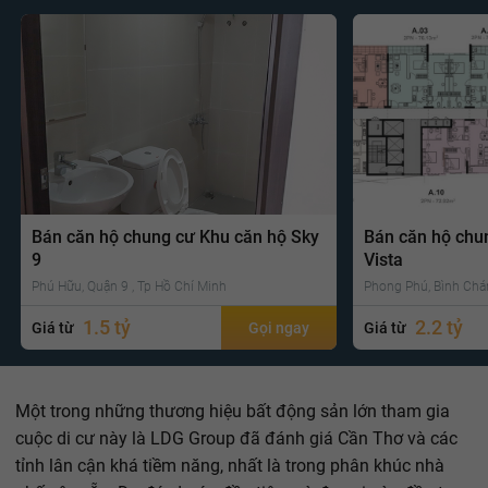
Bán căn hộ chung cư Khu căn hộ Sky
Bán căn hộ chu
9
Vista
Phú Hữu, Quận 9 , Tp Hồ Chí Minh
Phong Phú, Bình Chá
1.5 tỷ
2.2 tỷ
Giá từ
Gọi ngay
Giá từ
Một trong những thương hiệu bất động sản lớn tham gia
cuộc di cư này là LDG Group đã đánh giá Cần Thơ và các
tỉnh lân cận khá tiềm năng, nhất là trong phân khúc nhà