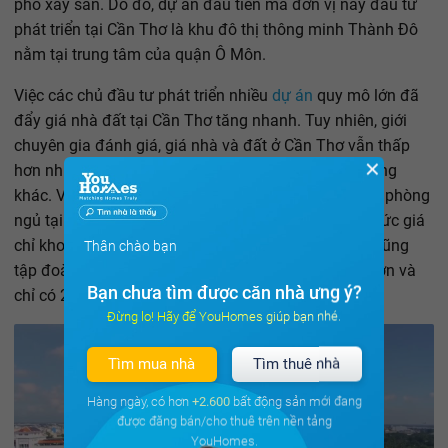
phố xây sẵn. Do đó, dự án đầu tiên mà đơn vị này đầu tư
phát triển tại Cần Thơ là khu đô thị thông minh Thành Đô
nằm tại trung tâm của quận Ô Môn.
Việc các chủ đầu tư phát triển nhiều
dự án
quy mô lớn đã
đẩy giá nhà đất tại Cần Thơ tăng nhanh. Tuy nhiên, giới
chuyên gia đánh giá, giá nhà và đất ở Cần Thơ vẫn thấp
✕
hơn nhiều so với các thành phố trực thuộc Trung ương
khác. Ví dụ nhà phố xây sẵn có thiết kế 1 trệt 2 lầu 3 phòng
ngủ tại dự án khu đô thị thông minh Thành Đô có mức giá
chỉ khoảng 2,2 tỷ đồng. Trong khi đó, tại Đồng Nai, cũng
Thân chào bạn
tập đoàn này đầu tư mô hình tương tự thì giá cao hơn và
Bạn chưa tìm được căn nhà ưng ý?
chỉ có 2 phòng ngủ.
Đừng lo! Hãy để YouHomes giúp bạn nhé.
Tìm mua nhà
Tìm thuê nhà
Hàng ngày, có hơn
+2.600
bất động sản mới đang
được đăng bán/cho thuê trên nền tảng
YouHomes.