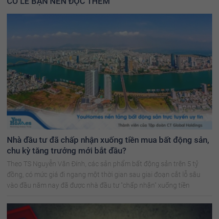
CÓ LẼ BẠN NÊN ĐỌC THÊM
Nhà đầu tư đã chấp nhận xuống tiền mua bất động sản,
chu kỳ tăng trưởng mới bắt đầu?
Theo TS Nguyễn Văn Đính, các sản phẩm bất động sản trên 5 tỷ
đồng, có mức giá đi ngang một thời gian sau giai đoạn cắt lỗ sâu
vào đầu năm nay đã được nhà đầu tư "chấp nhận" xuống tiền