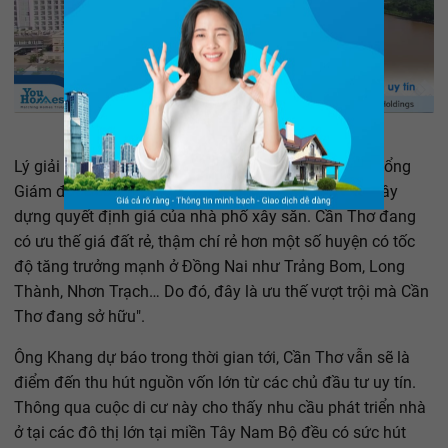
Lý giải nguyên nhân này, ông Nguyễn Minh Khang, Tổng
Giám đốc LDG Group cho biết: "Giá đất và đơn giá xây
dựng quyết định giá của nhà phố xây sẵn. Cần Thơ đang
có ưu thế giá đất rẻ, thậm chí rẻ hơn một số huyện có tốc
độ tăng trưởng mạnh ở Đồng Nai như Trảng Bom, Long
Thành, Nhơn Trạch… Do đó, đây là ưu thế vượt trội mà Cần
Thơ đang sở hữu".
Ông Khang dự báo trong thời gian tới, Cần Thơ vẫn sẽ là
điểm đến thu hút nguồn vốn lớn từ các chủ đầu tư uy tín.
Thông qua cuộc di cư này cho thấy nhu cầu phát triển nhà
ở tại các đô thị lớn tại miền Tây Nam Bộ đều có sức hút