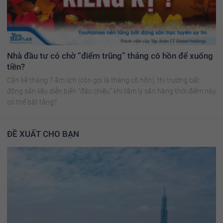
Nhà đầu tư có chờ “điểm trũng” tháng cô hồn để xuống
tiền?
Cận kề tháng 7 âm lịch (còn gọi là tháng cô hồn), thị trường bất
động sản liệu diễn biến “đảo chiều” khi tâm lý săn hàng thời điểm này
có thể bật tăng?.
ĐỀ XUẤT CHO BẠN