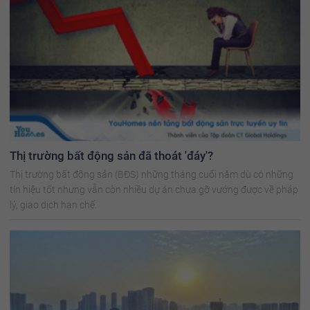
Thị trường bất động sản đã thoát 'đáy'?
Thị trường bất động sản (BĐS) những tháng cuối năm dù có những
tín hiệu tốt nhưng vẫn còn nhiều dự án chưa gỡ vướng được về pháp
lý, giao dịch hạn chế.