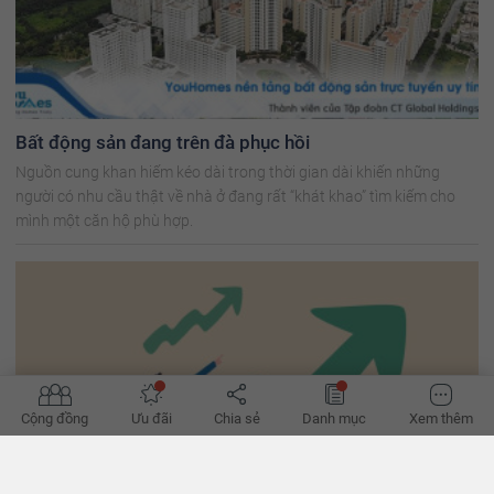
Bất động sản đang trên đà phục hồi
Nguồn cung khan hiếm kéo dài trong thời gian dài khiến những
người có nhu cầu thật về nhà ở đang rất “khát khao” tìm kiếm cho
mình một căn hộ phù hợp.
Cộng đồng
Ưu đãi
Chia sẻ
Danh mục
Xem thêm