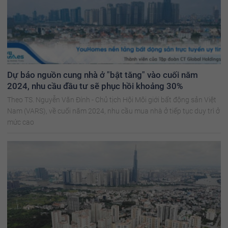
Dự báo nguồn cung nhà ở "bật tăng" vào cuối năm
2024, nhu cầu đầu tư sẽ phục hồi khoảng 30%
Theo TS. Nguyễn Văn Đính - Chủ tịch Hội Môi giới bất động sản Việt
Nam (VARS), về cuối năm 2024, nhu cầu mua nhà ở tiếp tục duy trì ở
mức cao