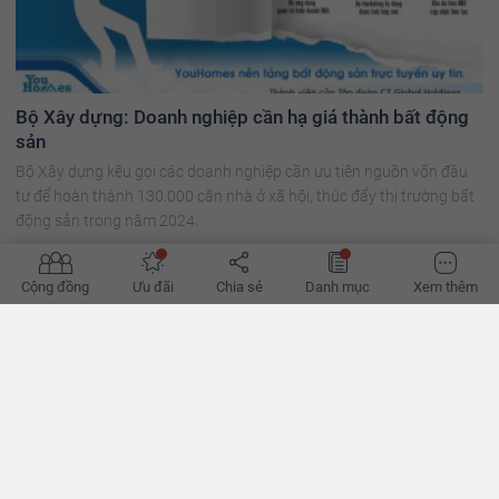
Bộ Xây dựng: Doanh nghiệp cần hạ giá thành bất động
sản
Bộ Xây dựng kêu gọi các doanh nghiệp cần ưu tiên nguồn vốn đầu
tư để hoàn thành 130.000 căn nhà ở xã hội, thúc đẩy thị trường bất
động sản trong năm 2024.
Cộng đồng
Ưu đãi
Chia sẻ
Danh mục
Xem thêm