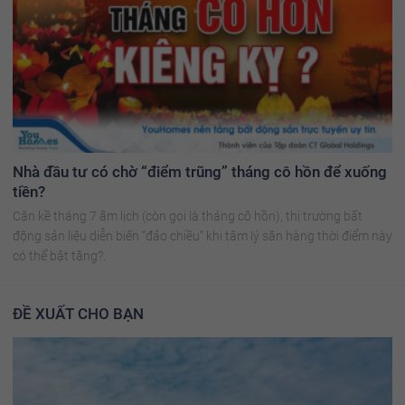
Nhà đầu tư có chờ “điểm trũng” tháng cô hồn để xuống
tiền?
Cận kề tháng 7 âm lịch (còn gọi là tháng cô hồn), thị trường bất
động sản liệu diễn biến “đảo chiều” khi tâm lý săn hàng thời điểm này
có thể bật tăng?.
ĐỀ XUẤT CHO BẠN