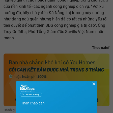
nghiệp giá trị cao hoặc ngành công nghiệp trong khu vực 3
của nền kinh tế - các ngành công nghiệp dịch vụ. “Với xu
hướng đó, hãy chú ý đến Đà Nẵng: thị trường này dường
như đang ngủ quên nhưng hiện đã có tất cả những yếu tố
tiên quyết để phát triển BĐS công nghiệp giá trị cao”, Ông
Troy Griffiths, Phó Tổng Giám đốc Savills Việt Nam nhấn
mạnh.
Theo cafef
✕
Thân chào bạn
Đánh giá:
(90 đánh giá)