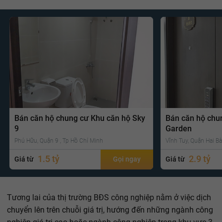
Bán căn hộ chung cư Khu căn hộ Sky
Bán căn hộ chu
9
Garden
Phú Hữu, Quận 9 , Tp Hồ Chí Minh
Vĩnh Tuy, Quận Hai Bà
1.5 tỷ
2.9 tỷ
Giá từ
Gọi ngay
Giá từ
Tương lai của thị trường BĐS công nghiệp nằm ở việc dịch
chuyển lên trên chuỗi giá trị, hướng đến những ngành công