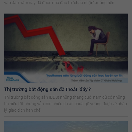
vào đầu năm nay đã được nhà đầu tư "chấp nhận" xuống tiền
Thị trường bất động sản đã thoát 'đáy'?
Thị trường bất động sản (BĐS) những tháng cuối năm dù có những
tín hiệu tốt nhưng vẫn còn nhiều dự án chưa gỡ vướng được về pháp
lý, giao dịch hạn chế.