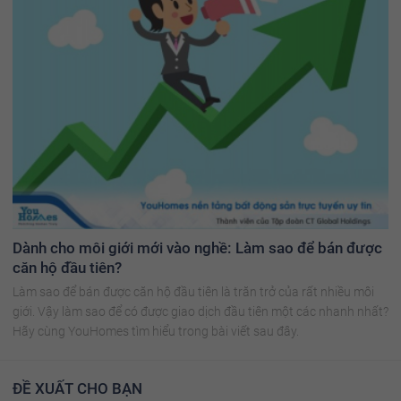
Dành cho môi giới mới vào nghề: Làm sao để bán được
căn hộ đầu tiên?
Làm sao để bán được căn hộ đầu tiên là trăn trở của rất nhiều môi
giới. Vậy làm sao để có được giao dịch đầu tiên một các nhanh nhất?
Hãy cùng YouHomes tìm hiểu trong bài viết sau đây.
ĐỀ XUẤT CHO BẠN