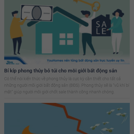
Bí kíp phong thủy bỏ túi cho môi giới bất động sản
Có thể nói kiến thức về phong thủy là cực kỳ cần thiết cho tất cả
những người môi giới bất động sản (BĐS). Phong thủy sẽ là “vũ khí bí
mật” giúp người môi giới chốt sale thành công nhanh chóng.