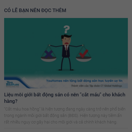
CÓ LẼ BẠN NÊN ĐỌC THÊM
Liệu môi giới bất động sản có nên "cắt máu" cho khách
hàng?
“Cắt máu hoa hồng” là hiện tượng đang ngày càng trở nên phổ biến
trong ngành môi giới bất động sản (BĐS). Hiện tượng này tiềm ẩn
rất nhiều nguy cơ gây hại cho môi giới và cả chính khách hàng.