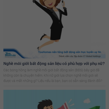
Nghề môi giới bất động sản liệu có phù hợp với phụ nữ?
Các bóng hồng làm nghề môi giới bất động sản (BĐS) bây giờ đã
không còn là chuyện hiếm. Khi nữ giới lựa chọn nghề môi giới sẽ
được và mất những gì? Liệu nếu là bạn, bạn có sẵn sàng đánh đổi?