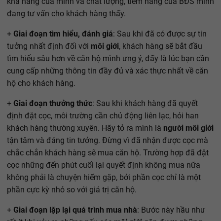
khả năng của mình và chất lượng, tiềm năng của BĐS mình
đang tư vấn cho khách hàng thấy.
+
Giai đoạn tìm hiểu, đánh giá
: Sau khi đã có được sự tin
tưởng nhất định đối với
môi giới
, khách hàng sẽ bắt đầu
tìm hiểu sâu hơn về căn hộ mình ưng ý, đấy là lúc bạn cần
cung cấp những thông tin đầy đủ và xác thực nhất về căn
hộ cho khách hàng.
+
Giai đoạn thưởng thức
: Sau khi khách hàng đã quyết
định đặt cọc, môi trường cần chủ động liên lạc, hỏi han
khách hàng thường xuyên. Hãy tỏ ra mình là
người môi giới
tận tâm và đáng tin tưởng. Đừng vì đã nhận được cọc mà
chắc chắn khách hàng sẽ mua căn hộ. Trường hợp đã đặt
cọc những đến phút cuối lại quyết định không mua nữa
không phải là chuyện hiếm gặp, bởi phần cọc chỉ là một
phần cực kỳ nhỏ so với giá trị căn hộ.
+
Giai đoạn lặp lại quá trình mua nhà
: Bước này hầu như