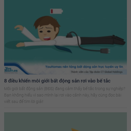
8 điều khiến môi giới bất động sản rơi vào bế tắc
Môi giới bất động sản (BĐS) đang cảm thấy bế tắc trong sự nghiệp?
Bạn không hiểu vì sao mình lại rơi vào cảnh này, hãy cùng đọc bài
viết sau để tìm lời giải!