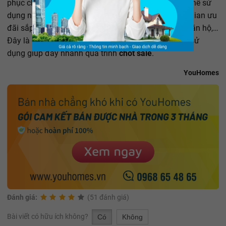
phục cho sản phẩm bạn đang tư vấn.
Sale BĐS
có thể sử
dụng những câu như: Số lượng căn hộ có hạn, thời gian ưu
đãi sắp hết, sự án đang mở bán đợt cuối còn rất ít căn hộ,…
Đây là cách thức khá phổ biến được nhiều môi giới sử
dụng giúp đẩy nhanh quá trình
chốt sale
.
YouHomes
Đánh giá:
(51 đánh giá)
Bài viết có hữu ích không?
Có
Không