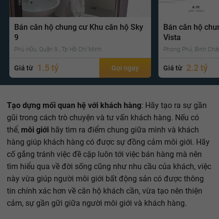
Bán căn hộ chung cư Khu căn hộ Sky
Bán căn hộ chu
9
Vista
Phú Hữu, Quận 9 , Tp Hồ Chí Minh
Phong Phú, Bình Chá
1.5 tỷ
2.2 tỷ
Giá từ
Gọi ngay
Giá từ
Tạo dựng mối quan hệ với khách hàng
: Hãy tạo ra sự gần
gũi trong cách trò chuyện và tư vấn khách hàng. Nếu có
thể,
môi giới
hãy tìm ra điểm chung giữa mình và khách
hàng giúp khách hàng có được sự đồng cảm môi giới. Hãy
cố gắng tránh việc đề cập luôn tới việc bán hàng mà nên
tìm hiểu qua về đời sống cũng như nhu cầu của khách, việc
này vừa giúp người môi giới bất động sản có được thông
tin chính xác hơn về căn hộ khách cần, vừa tạo nên thiện
cảm, sự gần gữi giữa người môi giới và khách hàng.