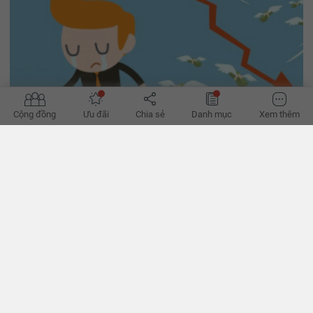
Cộng đồng
Ưu đãi
Chia sẻ
Danh mục
Xem thêm
“Quỵt hoa hồng”: Rủi ro lớn cho môi giới bất động sản
Vấn nạn “quỵt hoa hồng’ có lẽ không còn lạ lẫm với các môi giới bất
động sản (BĐS). Với những thủ đoạn ngày càng tinh vi, rất nhiều môi
giới đã phải “ngậm đắng nuốt cay” mà không thể tìm ra lối thoát.