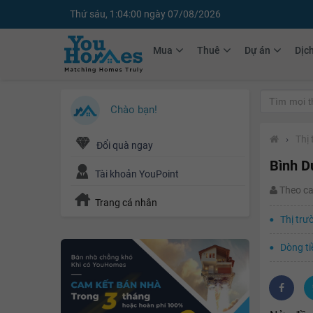
Thứ sáu, 1:04:02 ngày 07/08/2026
Mua
Thuê
Dự án
Dịc
Chào bạn!
›
Thị
Đổi quà ngay
Bình D
Tài khoản YouPoint
Theo c
Trang cá nhân
Thị trư
Dòng ti