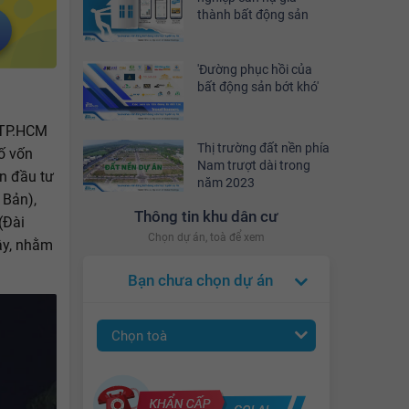
thành bất động sản
'Đường phục hồi của
bất động sản bớt khó'
u TP.HCM
Thị trường đất nền phía
số vốn
Nam trượt dài trong
ốn đầu tư
năm 2023
 Bản),
Thông tin khu dân cư
(Đài
Chọn dự án, toà để xem
ây, nhằm
Bạn chưa chọn dự án
Chọn toà