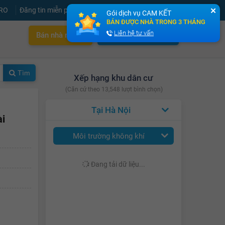
PRO
Đăng tin miễn phí
Đăng ký
Đăng nhập
✕
Gói dịch vụ CAM KẾT
BÁN ĐƯỢC NHÀ TRONG 3 THÁNG
Liên hệ tư vấn
Bán nhà nhanh
Cho thuê nhà nhanh
Tìm
Xếp hạng khu dân cư
(Căn cứ theo 13,548 lượt bình chọn)
Hà Nội
ài
Môi trường không khí
Đang tải dữ liệu...