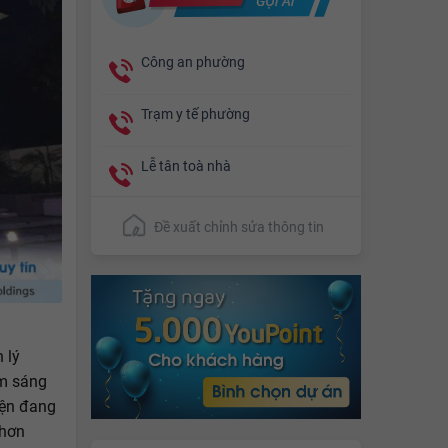
Công an phường
Trạm y tế phường
Lễ tân toà nhà
Đề xuất chỉnh sửa thông tin
 lý
ểm sáng
iện đang
 hơn