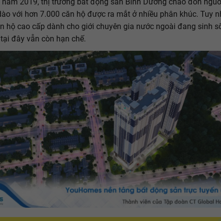
 năm 2019, thị trường bất động sản Bình Dương chào đón ngu
dào với hơn 7.000 căn hộ được ra mắt ở nhiều phân khúc. Tuy nh
n hộ cao cấp dành cho giới chuyên gia nước ngoài đang sinh s
 tại đây vẫn còn hạn chế.