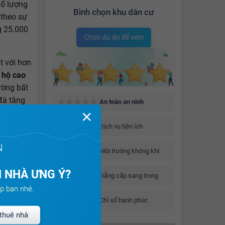
Số lượng
Bình chọn khu dân cư
 theo sự
g 25.000
Chọn dự án để xem
t với hơn
 hộ cao
ường bất
đà tăng
An toàn an ninh
n địa bàn
✕
Dịch vụ tiện ích
N
Môi trường không khí
 NHÀ ƯNG Ý?
Đẳng cấp sang trọng
p bạn nhé.
Chỉ số hạnh phúc
thuê nhà