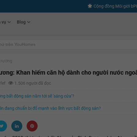
Cộng đồng Môi giới b
h vụ
Blog
 trường
ương: Khan hiếm căn hộ dành cho người nước ngo
afef
1.506 người đã đọc
ờng bất động sản năm tới sẽ ‘sáng cửa’?
ền đang chuẩn bị đổ mạnh vào lĩnh vực bất động sản?