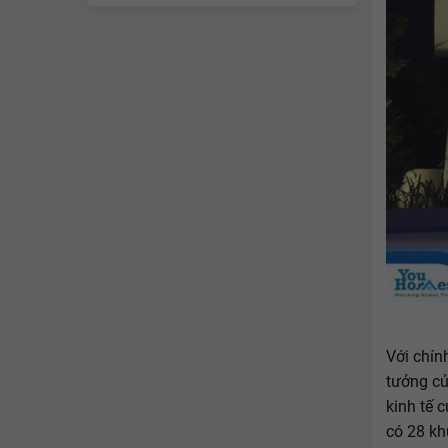
Với chín
tưởng củ
kinh tế 
có 28 kh