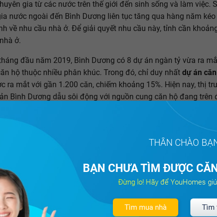
huyên gia từ các nước trên thế giới đến sinh sống và làm việc. 
ia nước ngoài đến Bình Dương liên tục tăng qua hàng năm kéo
h về nhu cầu nhà ở. Để giải quyết nhu cầu này, tỉnh cần khoản
 nhà ở.
tháng đầu năm 2019, Bình Dương có 8 dự án ngàn tỷ vừa ra mắ
căn hộ thuộc nhiều phân khúc. Trong đó, chỉ duy nhất
dự án căn
 ra mắt với gần 1.200 căn, chiếm khoảng 15%. Hiện nay, thị tr
ản Bình Dương dẫu sôi động với nguồn cung căn hộ đang trên 
g vẫn đang tồn tại một nghịch lý: các
dự án căn hộ cao cấp
trê
luôn trong tình trạng khan hiếm, cung không đủ cầu.
THÂN CHÀO BẠ
BẠN CHƯA TÌM ĐƯỢC CĂN
Đừng lo! Hãy để YouHomes giú
Tìm mua nhà
Tìm 