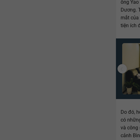
ông Yao 
Dương. T
mắt của
tiện ích
Do đó, h
có những
và công 
cảnh Bì