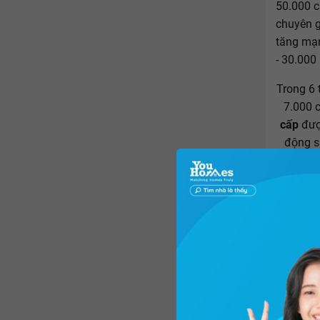
50.000 c
chuyên g
tăng mạn
- 30.000
Trong 6 
7.000 
cấp
được
động s
tốc nhưn