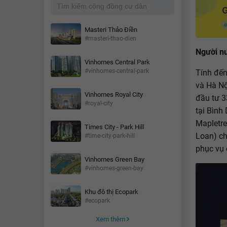
Masteri Thảo Điền
#masteri-thao-dien
Người nư
Vinhomes Central Park
#vinhomes-central-park
Tính đến
và Hà Nộ
Vinhomes Royal City
đầu tư 3
#royal-city
tại Bình
Mapletre
Times City - Park Hill
Loan) ch
#time-city-park-hill
phục vụ 
Vinhomes Green Bay
#vinhomes-green-bay
Khu đô thị Ecopark
#ecopark
Xem thêm