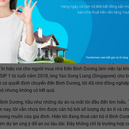
Hàng ngày, có hơn
+2.600
bất động sản m
bán/cho thuê trên nền tảng Yo
ơng đang "nhường" hàng ngàn chuyên gia nước ngoài có nhu c
ực cho TP.HCM bởi họ chưa có nhiều sự lựa chọn khi quyết định
 Tín hiệu vui cho người mua nhà Đến Bình Dương làm việc tại k
SIP 1 từ cuối năm 2018, ông Yao Song Liang (Singapore) cho bi
i có quyết định chuyển đến Bình Dương, tôi đã nhờ đồng nghiệp
hộ nhưng không có kết quả.
Bình Dương, hầu như những dự án ra mắt tôi đều đến tìm hiểu. 
n nay, tôi vẫn chưa tìm được căn hộ bởi số lượng dự án ít và c
mong muốn của gia đình. Hiện tôi đang thuê căn hộ ở Bình Dươ
tìm dự án ưng ý để an cư lâu dài. Đây không chỉ là trường hợp c