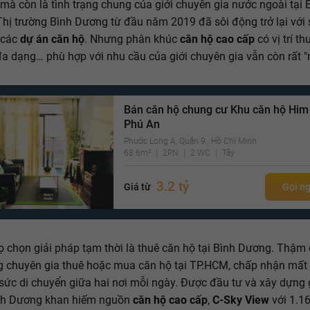
mà còn là tình trạng chung của giới chuyên gia nước ngoài tại 
hị trường Bình Dương từ đầu năm 2019 đã sôi động trở lại với 
 các
dự án căn hộ
. Nhưng phân khúc
căn hộ cao cấp
có vị trí th
 đa dạng… phù hợp với nhu cầu của giới chuyên gia vẫn còn rất 
Bán căn hộ chung cư Khu căn hộ Hi
Phú An
Phước Long A, Quận 9 , Hồ Chí Minh
68.6m²
2PN
2 WC
Tây
3.2 tỷ
Giá từ
Gọi n
ọ chọn giải pháp tạm thời là thuê căn hộ tại Bình Dương. Thậm 
 chuyên gia thuê hoặc mua căn hộ tại TP.HCM, chấp nhận mất 
sức di chuyển giữa hai nơi mỗi ngày. Được đầu tư và xây dựng 
nh Dương khan hiếm nguồn
căn hộ cao cấp
,
C-Sky View
với 1.1