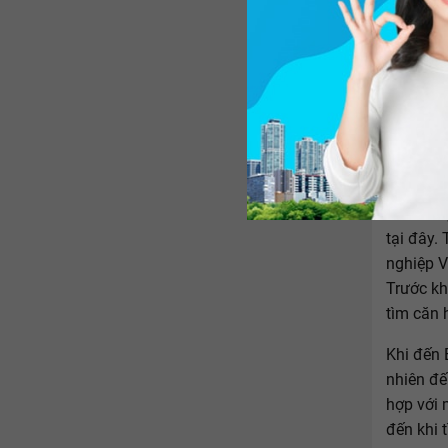
Bình Dư
nhà ở th
tại đây.
nghiệp V
Trước kh
tìm căn 
Khi đến 
nhiên đế
hợp với 
đến khi 