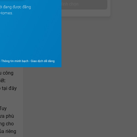
Bình chọn
ới đang được đăng
uHomes.
ầu mua
 an cư
hu công
ết:
 tại đây
Tuy
hưa phù
ng cho
ủa riêng