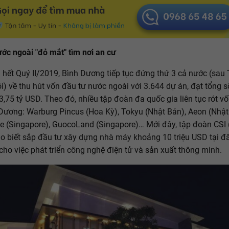
ớc ngoài "đỏ mắt" tìm nơi an cư
 hết Quý II/2019, Bình Dương tiếp tục đứng thứ 3 cả nước (sa
i) về thu hút vốn đầu tư nước ngoài với 3.644 dự án, đạt tổng 
3,75 tỷ USD. Theo đó, nhiều tập đoàn đa quốc gia liên tục rót v
 Dương: Warburg Pincus (Hoa Kỳ), Tokyu (Nhật Bản), Aeon (Nhật
e (Singapore), GuocoLand (Singapore)… Mới đây, tập đoàn CSI 
o biết sắp đầu tư xây dựng nhà máy khoảng 10 triệu USD tại đ
cho việc phát triển công nghệ điện tử và sản xuất thông minh.