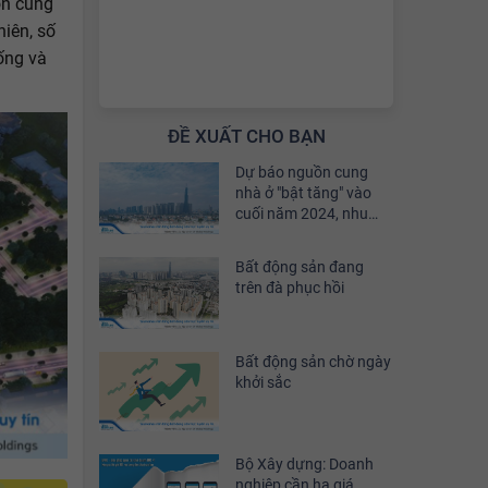
ồn cung
iên, số
ống và
ĐỀ XUẤT CHO BẠN
Dự báo nguồn cung
nhà ở "bật tăng" vào
cuối năm 2024, nhu
cầu đầu tư sẽ phục hồi
khoảng 30%
Bất động sản đang
trên đà phục hồi
Bất động sản chờ ngày
khởi sắc
Bộ Xây dựng: Doanh
nghiệp cần hạ giá