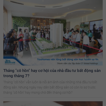
Tháng "cô hồn" hay cơ hội của nhà đầu tư bất động sản
trong tháng 7?
Tháng "cô hồn" vẫn luôn là nỗi ám ảnh của những nhà đầu tư bất
động sản. Nhưng ngày nay dân bất động sản có còn lo sợ trước
tháng "cô hồn" hay mong chờ đến tháng cơ hội?