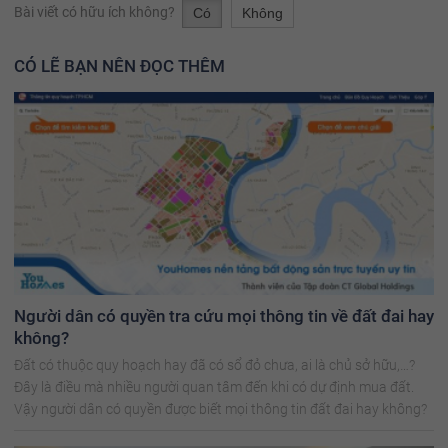
Bài viết có hữu ích không?
Có
Không
CÓ LẼ BẠN NÊN ĐỌC THÊM
Người dân có quyền tra cứu mọi thông tin về đất đai hay
không?
Đất có thuộc quy hoạch hay đã có sổ đỏ chưa, ai là chủ sở hữu,…?
Đây là điều mà nhiều người quan tâm đến khi có dự định mua đất.
Vậy người dân có quyền được biết mọi thông tin đất đai hay không?