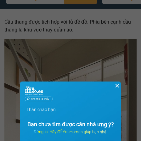
Cầu thang được tích hợp với tủ đề đồ. Phía bên cạnh cầu
thang là khu vực thay quần áo.
✕
Thân chào bạn
Bạn chưa tìm được căn nhà ưng ý?
Đừng lo! Hãy để YouHomes giúp bạn nhé.