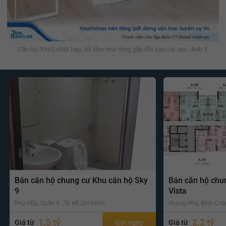
Căn hộ 30m2 chật hẹp, tối tăm như rộng gấp đôi sau cải tạo - Ảnh 5.
Bán căn hộ chung cư Khu căn hộ Sky
Bán căn hộ chu
9
Vista
Phú Hữu, Quận 9 , Tp Hồ Chí Minh
Phong Phú, Bình Chá
1.5 tỷ
2.2 tỷ
Giá từ
Gọi ngay
Giá từ