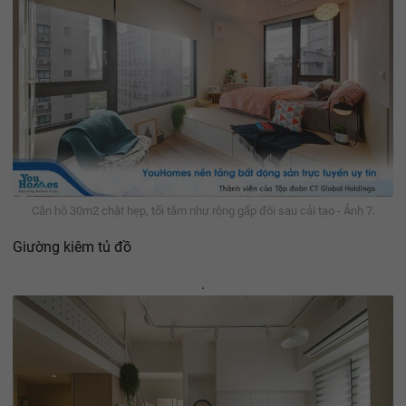
Căn hộ 30m2 chật hẹp, tối tăm như rộng gấp đôi sau cải tạo - Ảnh 7.
Giường kiêm tủ đồ
.