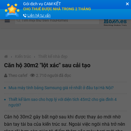
✕
Gói dịch vụ CAM KẾT
Cộng đồng Môi giới bPRO
CHO THUÊ ĐƯỢC NHÀ TRONG 2 THÁNG
Liên hệ tư vấn
›
Kiến trúc
›
Thiết kế nhà đẹp
Căn hộ 30m2 "lột xác" sau cải tạo
Theo cafef
2.710 người đã đọc
Mua máy tính bảng Samsung giá rẻ nhất ở đâu tại Hà Nội?
Thiết kế làm sao cho hợp lý với diện tích 45m2 cho gia đình 4
người?
Căn hộ 30m2 gây bất ngờ sau khi được thay áo mới nhờ
bàn tay tài ba của kiến trúc sư. Ngoài việc ngôi nhà trở nên