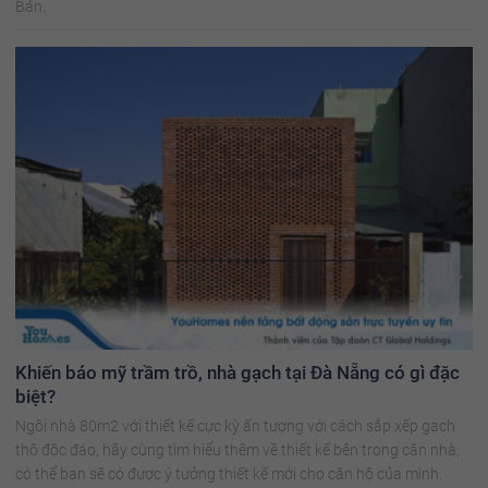
Bản.
Khiến báo mỹ trầm trồ, nhà gạch tại Đà Nẵng có gì đặc
biệt?
Ngôi nhà 80m2 với thiết kế cực kỳ ấn tượng với cách sắp xếp gạch
thô độc đáo, hãy cùng tìm hiểu thêm về thiết kế bên trong căn nhà,
có thể bạn sẽ có được ý tưởng thiết kế mới cho căn hộ của mình.