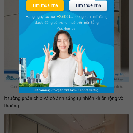
Tìm mua nhà
Tìm thuê nhà
Hàng ngày, có hơn
+2.600
bất động sản mới đang
được đăng bán/cho thuê trên nền tảng
YouHomes.
Căn hộ 30m2 chật hẹp, tối tăm như rộng gấp đôi sau cải tạo - Ảnh 6.
Ít tường phân chia và có ánh sáng tự nhiên khiến rộng và
thoáng.