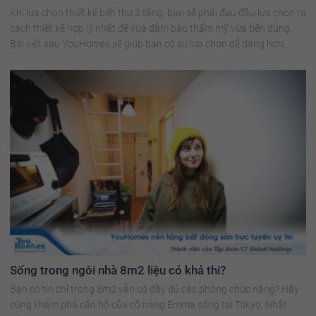
Khi lựa chọn thiết kế biệt thự 2 tầng, bạn sẽ phải đau đầu lựa chọn ra
cách thiết kế hợp lý nhất để vừa đảm bảo thẩm mỹ vừa tiện dụng.
Bài viết sau YouHomes sẽ giúp bạn có sự lựa chọn dễ dàng hơn.
Sống trong ngôi nhà 8m2 liệu có khả thi?
Bạn có tin chỉ trong 8m2 vẫn có đầy đủ các phòng chức năng? Hãy
cùng khám phá căn hộ của cô nàng Emma sống tại Tokyo, Nhật