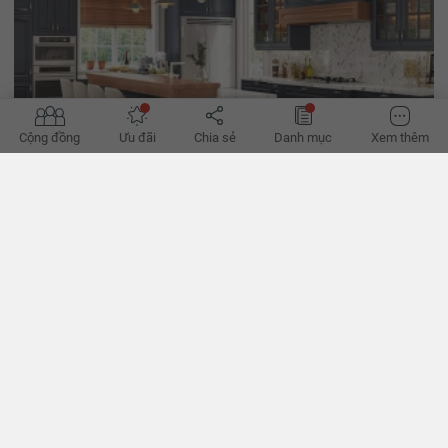
Cộng đồng
Ưu đãi
Chia sẻ
Danh mục
Xem thêm
12 lỗi thường gặp khi làm tủ bếp
Dùng không đúng loại gỗ, lắp tay nắm sai vị trí, thiếu ổ điện... là các
lỗi cần lưu ý từ ban đầu khi thi công tủ bếp. - VnExpress