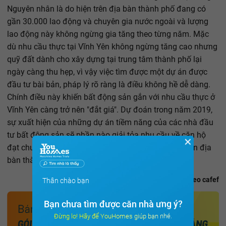
Nguyên nhân là do hiện trên địa bàn thành phố đang có
gần 30.000 lao động và chuyên gia nước ngoài và lượng
lao động này không ngừng gia tăng theo từng năm. Mặc
dù nhu cầu thực tại Vĩnh Yên không ngừng tăng cao nhưng
quỹ đất dành cho xây dựng tại trung tâm thành phố lại
ngày càng thu hẹp, vì vậy việc tìm được một dự án được
đầu tư bài bản, pháp lý rõ ràng là điều không hề dễ dàng.
Chính điều này khiến bất động sản gắn với nhu cầu thực ở
Vĩnh Yên càng trở nên "đắt giá". Dự đoán trong năm 2019,
sự xuất hiện của những dự án tiềm năng của các nhà đầu
tư bất động sản sẽ phần nào giải tỏa nhu cầu về căn hộ
✕
đạt chuẩn cho hàng ngàn chuyên gia nước ngoài trên địa
bàn thành phố Vĩnh Yên.
Theo cafef
Thân chào bạn
Bạn chưa tìm được căn nhà ưng ý?
Đừng lo! Hãy để YouHomes giúp bạn nhé.