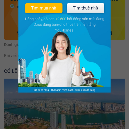
Tìm mua nhà
Tìm thuê nhà
Hàng ngày, có hơn
+2.600
bất động sản mới đang
được đăng bán/cho thuê trên nền tảng
YouHomes.
Đánh giá:
(65 đánh giá)
Bài viết có hữu ích không?
Có
Không
CÓ LẼ BẠN NÊN ĐỌC THÊM