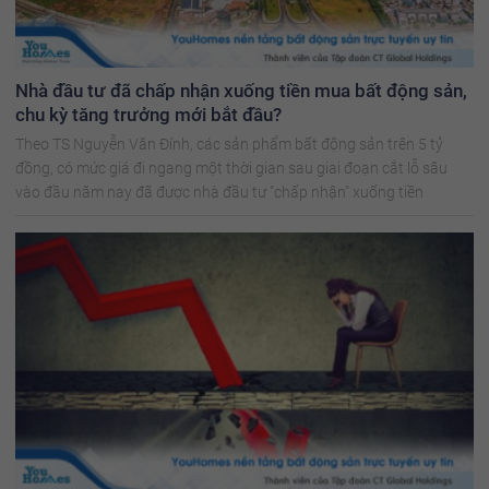
Nhà đầu tư đã chấp nhận xuống tiền mua bất động sản,
chu kỳ tăng trưởng mới bắt đầu?
Theo TS Nguyễn Văn Đính, các sản phẩm bất động sản trên 5 tỷ
đồng, có mức giá đi ngang một thời gian sau giai đoạn cắt lỗ sâu
vào đầu năm nay đã được nhà đầu tư "chấp nhận" xuống tiền