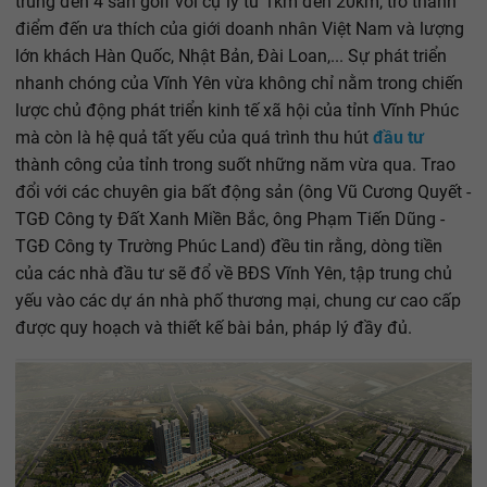
trung đến 4 sân golf với cự ly từ 1km đến 20km, trở thành
điểm đến ưa thích của giới doanh nhân Việt Nam và lượng
lớn khách Hàn Quốc, Nhật Bản, Đài Loan,... Sự phát triển
nhanh chóng của Vĩnh Yên vừa không chỉ nằm trong chiến
lược chủ động phát triển kinh tế xã hội của tỉnh Vĩnh Phúc
mà còn là hệ quả tất yếu của quá trình thu hút
đầu tư
thành công của tỉnh trong suốt những năm vừa qua. Trao
đổi với các chuyên gia bất động sản (ông Vũ Cương Quyết -
TGĐ Công ty Đất Xanh Miền Bắc, ông Phạm Tiến Dũng -
TGĐ Công ty Trường Phúc Land) đều tin rằng, dòng tiền
của các nhà đầu tư sẽ đổ về BĐS Vĩnh Yên, tập trung chủ
yếu vào các dự án nhà phố thương mại, chung cư cao cấp
được quy hoạch và thiết kế bài bản, pháp lý đầy đủ.