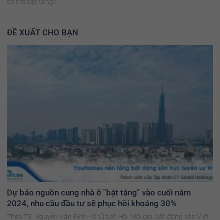
có thể bật tăng?.
ĐỀ XUẤT CHO BẠN
Dự báo nguồn cung nhà ở "bật tăng" vào cuối năm
2024, nhu cầu đầu tư sẽ phục hồi khoảng 30%
Theo TS. Nguyễn Văn Đính - Chủ tịch Hội Môi giới bất động sản Việt