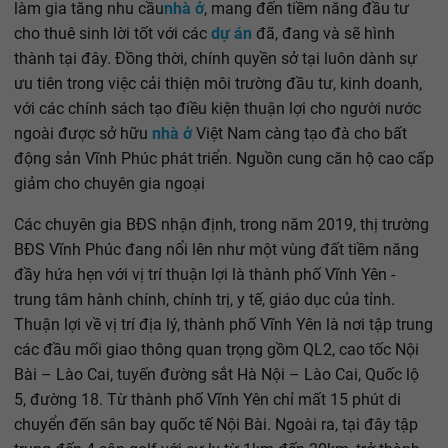
làm gia tăng nhu cầu
nhà ở
, mang đến tiềm năng đầu tư
cho thuê sinh lời tốt với các
dự án
đã, đang và sẽ hình
thành tại đây. Đồng thời, chính quyền sở tại luôn dành sự
ưu tiên trong việc cải thiện môi trường đầu tư, kinh doanh,
với các chính sách tạo điều kiện thuận lợi cho người nước
ngoài được sở hữu
nhà ở
Việt Nam càng tạo đà cho bất
động sản Vĩnh Phúc phát triển. Nguồn cung căn hộ cao cấp
giảm cho chuyên gia ngoại
Các chuyên gia BĐS nhận định, trong năm 2019, thị trường
BĐS Vĩnh Phúc đang nổi lên như một vùng đất tiềm năng
đầy hứa hẹn với vị trí thuận lợi là thành phố Vĩnh Yên -
trung tâm hành chính, chính trị, y tế, giáo dục của tỉnh.
Thuận lợi về vị trí địa lý, thành phố Vĩnh Yên là nơi tập trung
các đầu mối giao thông quan trọng gồm QL2, cao tốc Nội
Bài – Lào Cai, tuyến đường sắt Hà Nội – Lào Cai, Quốc lộ
5, đường 18. Từ thành phố Vĩnh Yên chỉ mất 15 phút di
chuyển đến sân bay quốc tế Nội Bài. Ngoài ra, tại đây tập