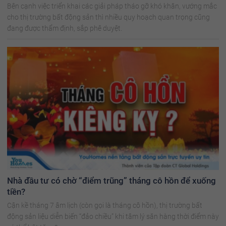
Bên cạnh việc triển khai các giải pháp tháo gỡ khó khăn, vướng mắc
cho thị trường bất động sản thì nhiều quy hoạch quan trọng cũng
đang được thẩm định, sắp phê duyệt.
Nhà đầu tư có chờ “điểm trũng” tháng cô hồn để xuống
tiền?
Cận kề tháng 7 âm lịch (còn gọi là tháng cô hồn), thị trường bất
động sản liệu diễn biến “đảo chiều” khi tâm lý săn hàng thời điểm này