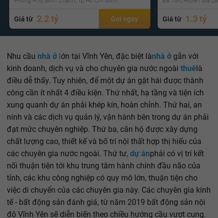
Phong Phú, Bình Chánh, Tp Hồ Chí Minh
Đa Tốn, Huyện Gia Lâ
2.2 tỷ
1.3 tỷ
Giá từ
Gọi ngay
Giá từ
Nhu cầu
nhà ở
l
ớn tại Vĩnh Yên, đặc biệt là
nhà ở
gắn với
kinh doanh, dịch vụ và cho chuyên gia nước ngoài
thuê
là
điều dễ thấy. Tuy nhiên, để một dự án gặt hái được thành
công cần ít nhất 4 điều kiện. Thứ nhất, hạ tầng và tiện ích
xung quanh dự án phải khép kín, hoàn chỉnh. Thứ hai, an
ninh và các dịch vụ quản lý, vận hành bên trong dự án phải
đạt mức chuyên nghiệp. Thứ ba, căn hộ được xây dựng
chất lượng cao, thiết kế và bố trí nội thất hợp thị hiếu của
các chuyên gia nước ngoài. Thứ tư,
dự án
phải có vị trí kết
nối thuận tiện tới khu trung tâm hành chính đầu não của
tỉnh, các khu công nghiệp có quy mô lớn, thuận tiện cho
việc di chuyển của các chuyên gia này. Các chuyên gia kinh
tế - bất động sản đánh giá, từ năm 2019 bất động sản nội
đô Vĩnh Yên sẽ diễn biến theo chiều hướng cầu vượt cung.