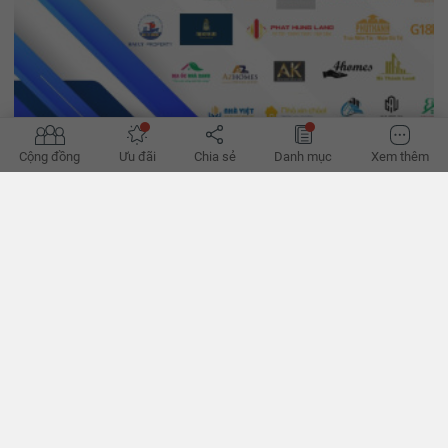
Cộng đồng
Ưu đãi
Chia sẻ
Danh mục
Xem thêm
'Đường phục hồi của bất động sản bớt khó'
Hành lang pháp lý dần hoàn thiện, tín dụng đã thoáng hơn, có thể
giúp hành trình phục hồi của bất động sản bớt khó khăn thời gian
tới, theo các chuyên gia. - VnExpress