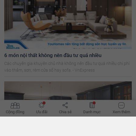
6 món nội thất không nên đầu tư quá nhiều
Các chuyên gia khuyên chủ nhà không nên đầu tư quá nhiều chi phí
vào thảm, sơn, rèm cửa sổ hay sofa. - VnExpress
Cộng đồng
Ưu đãi
Chia sẻ
Danh mục
Xem thêm