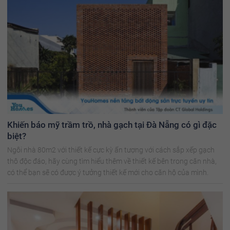
Khiến báo mỹ trầm trồ, nhà gạch tại Đà Nẵng có gì đặc
biệt?
Ngôi nhà 80m2 với thiết kế cực kỳ ấn tượng với cách sắp xếp gạch
thô độc đáo, hãy cùng tìm hiểu thêm về thiết kế bên trong căn nhà,
có thể bạn sẽ có được ý tưởng thiết kế mới cho căn hộ của mình.