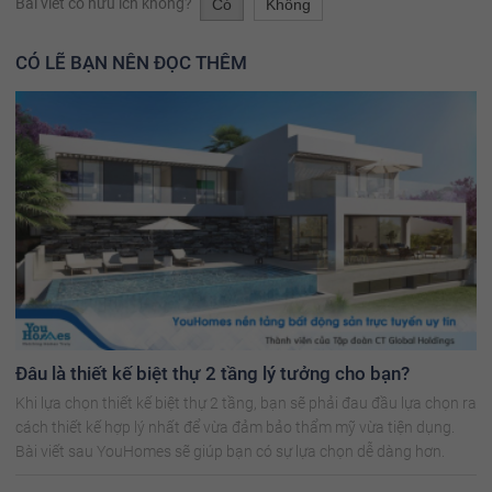
Bài viết có hữu ích không?
Có
Không
CÓ LẼ BẠN NÊN ĐỌC THÊM
Đâu là thiết kế biệt thự 2 tầng lý tưởng cho bạn?
Khi lựa chọn thiết kế biệt thự 2 tầng, bạn sẽ phải đau đầu lựa chọn ra
cách thiết kế hợp lý nhất để vừa đảm bảo thẩm mỹ vừa tiện dụng.
Bài viết sau YouHomes sẽ giúp bạn có sự lựa chọn dễ dàng hơn.