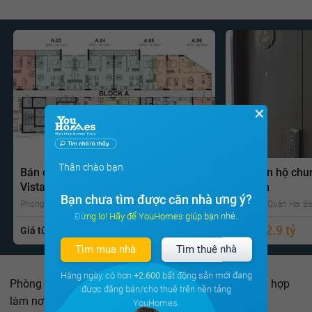
✕
Thân chào bạn
Bán căn hộ chung cư Căn hộ Lovera
Bán căn hộ chu
Vista
Garden
Bạn chưa tìm được căn nhà ưng ý?
Phong Phú, Bình Chánh, Tp Hồ Chí Minh
Vĩnh Tuy, Quận Hai Bà
Đừng lo! Hãy để YouHomes giúp bạn nhé.
2.2 tỷ
2.9 tỷ
Giá từ
Gọi ngay
Giá từ
Tìm mua nhà
Tìm thuê nhà
Hàng ngày, có hơn
+2.600
bất động sản mới đang
Phòng bếp với gam màu trung tính, ấm cúng, rất phù hợp
được đăng bán/cho thuê trên nền tảng
làm nơi cả gia đình quây quần mỗi ngày.
YouHomes.