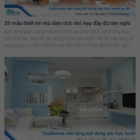
20 mẫu thiết kế nhà diện tích nhỏ hẹp đầy đủ tiện nghi
Bạn đang gặp vướng mắc khi bố trí sao cho hợp lý với những ngôi
nhà nhỏ hẹp. Bài viết này sẽ giúp bạn giải quyết vấn đề một cách dễ
dàng cùng 20 mẫu thiết kế nhà diện tích nhỏ hẹp đầy đủ tiện nghi.