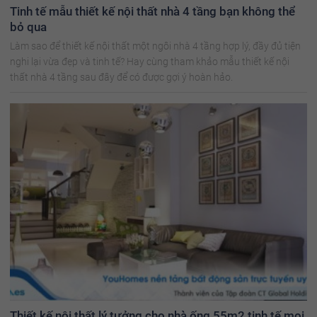
Tinh tế mẫu thiết kế nội thất nhà 4 tầng bạn không thể
bỏ qua
Làm sao để thiết kế nội thất một ngôi nhà 4 tầng hợp lý, đầy đủ tiện
nghi lại vừa đẹp và tinh tế? Hay cùng tham khảo mẫu thiết kế nội
thất nhà 4 tầng sau đây để có được gợi ý hoàn hảo.
Thiết kế nội thất lý tưởng cho nhà ống 55m2 tinh tế mọi