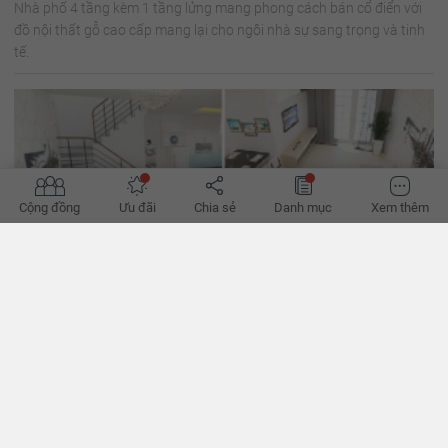
Nhà phố 4 tầng kèm 1 tầng lửng mang phong cách bán cổ điển với
đồ nội thất gỗ cao cấp mang lại cho ngôi nhà sự sang trọng và tinh
tế.
Cộng đồng
Ưu đãi
Chia sẻ
Danh mục
Xem thêm
Mẫu nhà 2 tầng 3 phòng ngủ cho gia đình nhỏ với 500
triệu đồng
Một trong những ưu điểm vượt trội của nhà 2 tầng là sự tiện nghi và