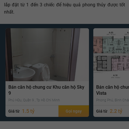
lắp đặt từ 1 đến 3 chiếc để hiệu quả phong thủy được tốt
nhất.
Bán căn hộ chung cư Khu căn hộ Sky
Bán căn hộ chu
9
Vista
Phú Hữu, Quận 9 , Tp Hồ Chí Minh
Phong Phú, Bình Chá
1.5 tỷ
2.2 tỷ
Giá từ
Gọi ngay
Giá từ