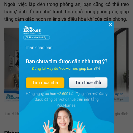
Ngoài việc lắp đèn trong phòng ăn, bạn cũng có thể treo
tranh/ ảnh đồ ăn như tranh hoa quả trong phòng ăn, giúp
tăng cảm giác ngon miệng và điều hòa khí của căn phòng.
✕
Thân chào bạn
Bạn chưa tìm được căn nhà ưng ý?
Đừng lo! Hãy để YouHomes giúp bạn nhé.
Tìm mua nhà
Tìm thuê nhà
Hàng ngày, có hơn
+2.600
bất động sản mới đang
được đăng bán/cho thuê trên nền tảng
YouHomes.
Lưu ý khi chọn đèn ăn để không ảnh hưởng đến không khí bữa ăn gia đình
- Nguồn ảnh: Internet