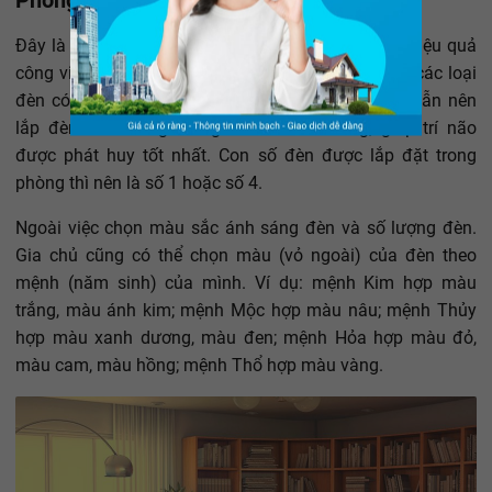
Phòng làm việc/ phòng đọc sách.
Đây là căn phòng giúp phát huy tính sáng tạo và hiệu quả
công việc nhiều nhất trong căn nhà, vì vậy nên lắp các loại
đèn có ánh sáng tốt. Nhưng tuyệt vời hơn cả thì vẫn nên
lắp đèn màu vàng mang nhiều tính dương, giúp trí não
được phát huy tốt nhất. Con số đèn được lắp đặt trong
phòng thì nên là số 1 hoặc số 4.
Ngoài việc chọn màu sắc ánh sáng đèn và số lượng đèn.
Gia chủ cũng có thể chọn màu (vỏ ngoài) của đèn theo
mệnh (năm sinh) của mình. Ví dụ: mệnh Kim hợp màu
trắng, màu ánh kim; mệnh Mộc hợp màu nâu; mệnh Thủy
hợp màu xanh dương, màu đen; mệnh Hỏa hợp màu đỏ,
màu cam, màu hồng; mệnh Thổ hợp màu vàng.