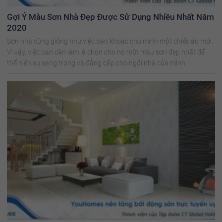
Gợi Ý Màu Sơn Nhà Đẹp Được Sử Dụng Nhiều Nhất Năm
2020
Sơn nhà cũng giống như việc bạn khoác cho mình một chiếc áo mới.
Vì vậy, việc bạn cần làm là chọn cho nó một màu sơn đẹp nhất để
thể hiện sự sang trọng và đẳng cấp cho ngôi nhà của mình.