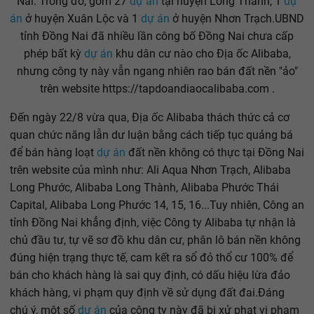
Nai. Trong đó, gồm 27
dự án
tại huyện Long Thành, 1
dự
án
ở huyện Xuân Lộc và 1
dự án
ở huyện Nhơn Trạch.UBND
tỉnh Đồng Nai đã nhiều lần công bố Đồng Nai chưa cấp
phép bất kỳ
dự án
khu dân cư nào cho Địa ốc Alibaba,
nhưng công ty này vẫn ngang nhiên rao bán đất nền "ảo"
trên website https://tapdoandiaocalibaba.com .
Đến ngày 22/8 vừa qua, Địa ốc Alibaba thách thức cả cơ
quan chức năng lẫn dư luận bằng cách tiếp tục quảng bá
để bán hàng loạt
dự án
đất nền không có thực tại Đồng Nai
trên website của mình như: Ali Aqua Nhơn Trạch, Alibaba
Long Phước, Alibaba Long Thành, Alibaba Phước Thái
Capital, Alibaba Long Phước 14, 15, 16...Tuy nhiên, Công an
tỉnh Đồng Nai khẳng định, việc Công ty Alibaba tự nhận là
chủ đầu tư, tự vẽ sơ đồ khu dân cư, phân lô bán nền không
đúng hiện trạng thực tế, cam kết ra sổ đỏ thổ cư 100% để
bán cho khách hàng là sai quy định, có dấu hiệu lừa đảo
khách hàng, vi phạm quy định về sử dụng đất đai.Đáng
chú ý, một số
dự án
của công ty này đã bị xử phạt vi phạm