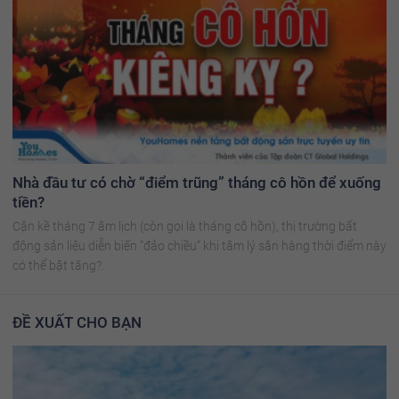
Nhà đầu tư có chờ “điểm trũng” tháng cô hồn để xuống
tiền?
Cận kề tháng 7 âm lịch (còn gọi là tháng cô hồn), thị trường bất
động sản liệu diễn biến “đảo chiều” khi tâm lý săn hàng thời điểm này
có thể bật tăng?.
ĐỀ XUẤT CHO BẠN