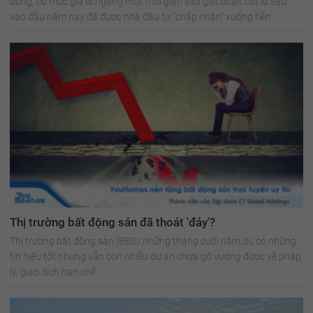
đồng, có mức giá đi ngang một thời gian sau giai đoạn cắt lỗ sâu
vào đầu năm nay đã được nhà đầu tư "chấp nhận" xuống tiền
Thị trường bất động sản đã thoát 'đáy'?
Thị trường bất động sản (BĐS) những tháng cuối năm dù có những
tín hiệu tốt nhưng vẫn còn nhiều dự án chưa gỡ vướng được về pháp
lý, giao dịch hạn chế.