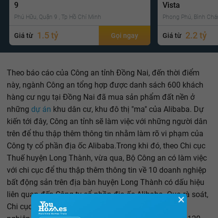
9
Vista
Phú Hữu, Quận 9 , Tp Hồ Chí Minh
Phong Phú, Bình Chá
1.5 tỷ
2.2 tỷ
Giá từ
Gọi ngay
Giá từ
Theo báo cáo của Công an tỉnh Đồng Nai, đến thời điểm
này, ngành Công an tổng hợp được danh sách 600 khách
hàng cư ngụ tại Đồng Nai đã mua sản phẩm đất nền ở
những
dự án
khu dân cư, khu đô thị "ma" của Alibaba. Dự
kiến tới đây, Công an tỉnh sẽ làm việc với những người dân
trên để thu thập thêm thông tin nhằm làm rõ vi phạm của
Công ty cổ phần địa ốc Alibaba.Trong khi đó, theo Chi cục
Thuế huyện Long Thành, vừa qua, Bộ Công an có làm việc
với chi cục để thu thập thêm thông tin về 10 doanh nghiệp
bất động sản trên địa bàn huyện Long Thành có dấu hiệu
liên quan đến Công ty cổ phần địa ốc Alibaba. Qua rà soát,
✕
Chi cục Thuế huyện Long Thành phát hiện 10 doanh