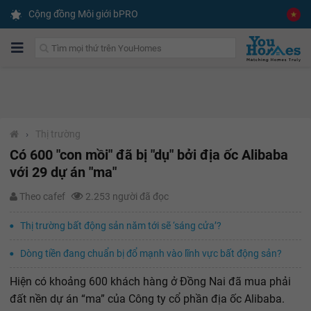
Cộng đồng Môi giới bPRO
›
Thị trường
Có 600 "con mồi" đã bị "dụ" bởi địa ốc Alibaba
với 29 dự án "ma"
Theo cafef
2.253 người đã đọc
Thị trường bất động sản năm tới sẽ ‘sáng cửa’?
Dòng tiền đang chuẩn bị đổ mạnh vào lĩnh vực bất động sản?
Hiện có khoảng 600 khách hàng ở Đồng Nai đã mua phải
đất nền dự án “ma” của Công ty cổ phần địa ốc Alibaba.