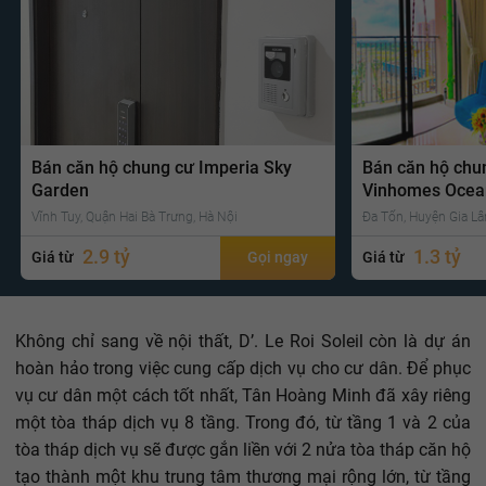
Bán căn hộ chung cư Imperia Sky
Bán căn hộ chu
Garden
Vinhomes Ocea
Vĩnh Tuy, Quận Hai Bà Trưng, Hà Nội
Đa Tốn, Huyện Gia Lâ
2.9 tỷ
1.3 tỷ
Giá từ
Gọi ngay
Giá từ
Không chỉ sang về nội thất, D’. Le Roi Soleil còn là dự án
hoàn hảo trong việc cung cấp dịch vụ cho cư dân. Để phục
vụ cư dân một cách tốt nhất, Tân Hoàng Minh đã xây riêng
một tòa tháp dịch vụ 8 tầng. Trong đó, từ tầng 1 và 2 của
tòa tháp dịch vụ sẽ được gắn liền với 2 nửa tòa tháp căn hộ
tạo thành một khu trung tâm thương mại rộng lớn, từ tầng