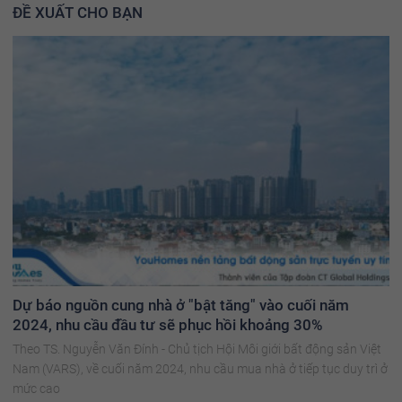
ĐỀ XUẤT CHO BẠN
Dự báo nguồn cung nhà ở "bật tăng" vào cuối năm
2024, nhu cầu đầu tư sẽ phục hồi khoảng 30%
Theo TS. Nguyễn Văn Đính - Chủ tịch Hội Môi giới bất động sản Việt
Nam (VARS), về cuối năm 2024, nhu cầu mua nhà ở tiếp tục duy trì ở
mức cao