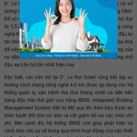
D’. Le Roi Soleil hiện cũng đang là dự án chung cư có số
lượng tầng hầm lớn nhất Hà Nội với số lượng 6 tầng hầm.
Để có được diện tích để xe trung bình cho mỗi căn hộ đạt
từ 1,5-2 ô tô, Tập đoàn Tân Hoàng Minh đã áp dụng công
nghệ thi công hiện đại, tiên tiến nhất và bỏ ra khoản đầu tư
tài chính lớn, chiếm ½ tổng mức đầu tư thi công cả tòa nhà
để xây dựng 6 tầng hầm, phục vụ nhu cầu cuộc sống của
cư dân, trở thành một trong những dự án có số lượng chỗ
đậu xe/căn hộ lớn nhất hiện nay.
Đặc biệt, các căn hộ tại D’. Le Roi Soleil cũng bắt kịp xu
hướng cách mạng công nghệ 4.0 khi được áp dụng các hệ
thống quản lý, vận hành tòa nhà thông minh và tiên tiến
hàng đầu trên thế giới của hãng IBMS- Integrated Bulding
Management System đến từ Mỹ qua đó đảm bảo được an
toàn tuyệt đối cho cư dân và cắt giảm tối ưu các mức chi
phí. Bên cạnh đó, hệ thống IBMS còn giúp phát hiện và
cảnh báo các sự cố trong quá trình hoạt động của các thiết