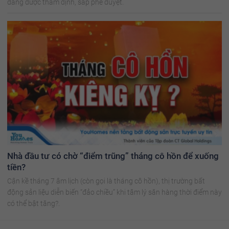
đang được thẩm định, sắp phê duyệt.
Nhà đầu tư có chờ “điểm trũng” tháng cô hồn để xuống
tiền?
Cận kề tháng 7 âm lịch (còn gọi là tháng cô hồn), thị trường bất
động sản liệu diễn biến “đảo chiều” khi tâm lý săn hàng thời điểm này
có thể bật tăng?.