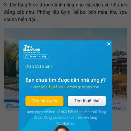
3 đến tầng 8 sẽ được dành riêng cho các dịch vụ tiện ích
đẳng cấp như: Phòng tập Gym, bể bơi bốn mùa, khu spa
sauna hiện đại….
✕
Thân chào bạn
Bạn chưa tìm được căn nhà ưng ý?
Đừng lo! Hãy để YouHomes giúp bạn nhé.
Tìm mua nhà
Tìm thuê nhà
Hàng ngày, có hơn
+2.600
bất động sản mới đang
được đăng bán/cho thuê trên nền tảng
Nguồn ảnh: Internet
YouHomes.