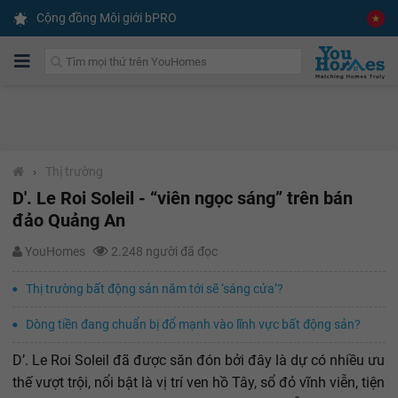
Cộng đồng Môi giới bPRO
›
Thị trường
D'. Le Roi Soleil - “viên ngọc sáng” trên bán
đảo Quảng An
YouHomes
2.248 người đã đọc
Thị trường bất động sản năm tới sẽ ‘sáng cửa’?
Dòng tiền đang chuẩn bị đổ mạnh vào lĩnh vực bất động sản?
D’. Le Roi Soleil đã được săn đón bởi đây là dự có nhiều ưu
thế vượt trội, nổi bật là vị trí ven hồ Tây, sổ đỏ vĩnh viễn, tiện