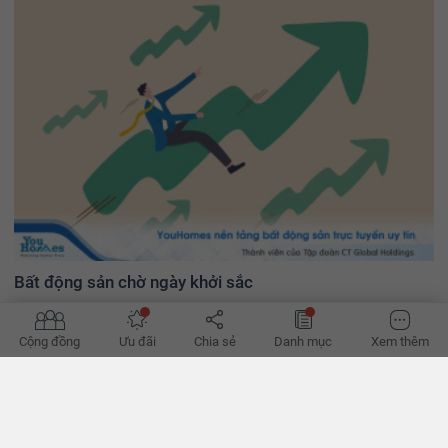
Bất động sản chờ ngày khởi sắc
Các bộ luật liên quan đến bất động sản có hiệu lực sớm sẽ có tác
động rất tích cực đến thị trường này.
Cộng đồng
Ưu đãi
Chia sẻ
Danh mục
Xem thêm