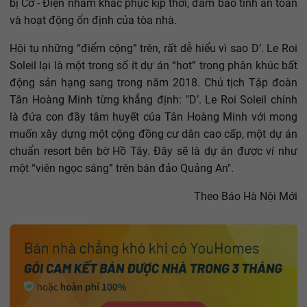
bị Cơ - Điện nhằm khắc phục kịp thời, đảm bảo tính an toàn
và hoạt động ổn định của tòa nhà.
Hội tụ những “điểm cộng” trên, rất dễ hiểu vì sao D’. Le Roi
Soleil lại là một trong số ít dự án “hot” trong phân khúc bất
động sản hạng sang trong năm 2018. Chủ tịch Tập đoàn
Tân Hoàng Minh từng khẳng định: "D’. Le Roi Soleil chính
là đứa con đầy tâm huyết của Tân Hoàng Minh với mong
muốn xây dựng một cộng đồng cư dân cao cấp, một dự án
chuẩn resort bên bờ Hồ Tây. Đây sẽ là dự án được ví như
một “viên ngọc sáng” trên bán đảo Quảng An".
Theo Báo Hà Nội Mới