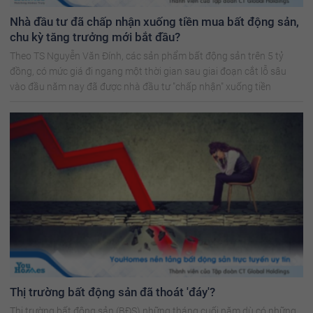
Nhà đầu tư đã chấp nhận xuống tiền mua bất động sản,
chu kỳ tăng trưởng mới bắt đầu?
Theo TS Nguyễn Văn Đính, các sản phẩm bất động sản trên 5 tỷ
đồng, có mức giá đi ngang một thời gian sau giai đoạn cắt lỗ sâu
vào đầu năm nay đã được nhà đầu tư "chấp nhận" xuống tiền
Thị trường bất động sản đã thoát 'đáy'?
Thị trường bất động sản (BĐS) những tháng cuối năm dù có những